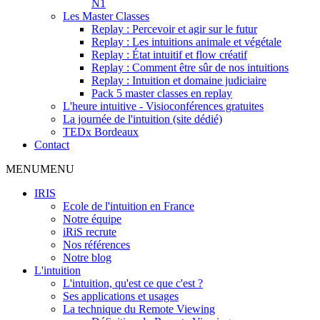
N1
Les Master Classes
Replay : Percevoir et agir sur le futur
Replay : Les intuitions animale et végétale
Replay : État intuitif et flow créatif
Replay : Comment être sûr de nos intuitions
Replay : Intuition et domaine judiciaire
Pack 5 master classes en replay
L'heure intuitive - Visioconférences gratuites
La journée de l'intuition (site dédié)
TEDx Bordeaux
Contact
MENU
MENU
IRIS
Ecole de l'intuition en France
Notre équipe
iRiS recrute
Nos références
Notre blog
L'intuition
L'intuition, qu'est ce que c'est ?
Ses applications et usages
La technique du Remote Viewing