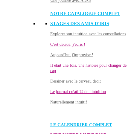
Une journée avec Alexis
NOTRE CATALOGUE COMPLET
STAGES DES AMIS D'IRIS
Explorer son intuition avec les constellations
C'est décidé, j'écris !
Aujourd'hui j'improvise !
Il était une fois, une histoire pour changer de
cap
Dessiner avec le cerveau droit
Le journal créatif© de l'intuition
Naturellement intuitif
LE CALENDRIER COMPLET