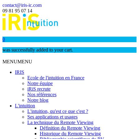
contact@iris-ic.com
09 81 95 07 14
0
was successfully added to your cart.
MENU
MENU
IRIS
Ecole de l'intuition en France
Notre équipe
iRiS recrute
Nos références
Notre blog
L'intuition
L'intuition, qu'est ce que c'est ?
Ses applications et usages
La technique du Remote Viewing
Définition du Remote Viewing
Historique du Remote Viewing