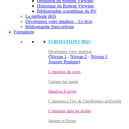
Définition du Remote Viewing
Historique du Remote Viewing
Bibliographie scientifique du RV
La méthode iRiS
Développez votre intuition – Le livre
Bibliographie francophone
Formations
FORMATIONS IRIS
Développez votre intuition
(
Niveau 1
-
Niveau 2
-
Niveau 3
Journée Pratique
)
L'intuition du corps
Comme par magie
Intuition Express
L'intuition à l'ère de l'intelligence artificielle
L'intuition dans les étoiles
Intuitez et Pariez