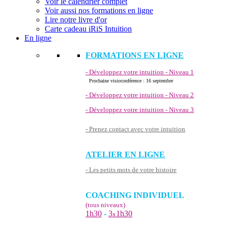
Voir le calendrier complet
Voir aussi nos formations en ligne
Lire notre livre d'or
Carte cadeau iRiS Intuition
En ligne
FORMATIONS EN LIGNE
- Développez votre intuition - Niveau 1
Prochaine visioconférence : 16 septembre
- Développez votre intuition - Niveau 2
- Développez votre intuition - Niveau 3
- Prenez contact avec votre intuition
ATELIER EN LIGNE
- Les petits mots de votre histoire
COACHING INDIVIDUEL
(tous niveaux)
1h30
-
3
1h30
x