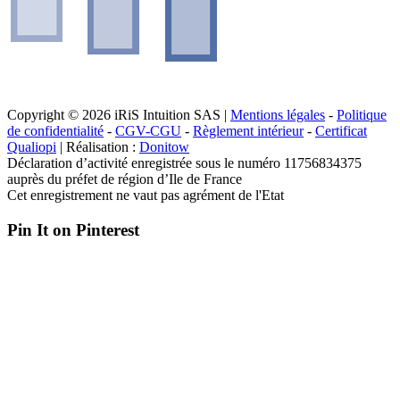
Copyright © 2026 iRiS Intuition SAS |
Mentions légales
-
Politique
de confidentialité
-
CGV-CGU
-
Règlement intérieur
-
Certificat
Qualiopi
| Réalisation :
Donitow
Déclaration d’activité enregistrée sous le numéro 11756834375
auprès du préfet de région d’Ile de France
Cet enregistrement ne vaut pas agrément de l'Etat
Pin It on Pinterest