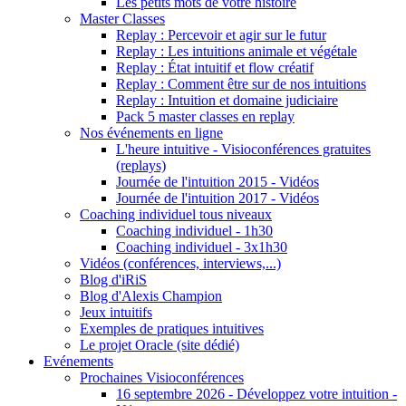
Les petits mots de votre histoire
Master Classes
Replay : Percevoir et agir sur le futur
Replay : Les intuitions animale et végétale
Replay : État intuitif et flow créatif
Replay : Comment être sur de nos intuitions
Replay : Intuition et domaine judiciaire
Pack 5 master classes en replay
Nos événements en ligne
L'heure intuitive - Visioconférences gratuites
(replays)
Journée de l'intuition 2015 - Vidéos
Journée de l'intuition 2017 - Vidéos
Coaching individuel tous niveaux
Coaching individuel - 1h30
Coaching individuel - 3x1h30
Vidéos (conférences, interviews,...)
Blog d'iRiS
Blog d'Alexis Champion
Jeux intuitifs
Exemples de pratiques intuitives
Le projet Oracle (site dédié)
Evénements
Prochaines Visioconférences
16 septembre 2026 - Développez votre intuition -