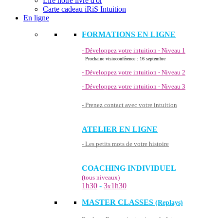
Lire notre livre d'or
Carte cadeau iRiS Intuition
En ligne
FORMATIONS EN LIGNE
- Développez votre intuition - Niveau 1
Prochaine visioconférence : 16 septembre
- Développez votre intuition - Niveau 2
- Développez votre intuition - Niveau 3
- Prenez contact avec votre intuition
ATELIER EN LIGNE
- Les petits mots de votre histoire
COACHING INDIVIDUEL
(tous niveaux)
1h30
-
3
1h30
x
MASTER CLASSES
(Replays)