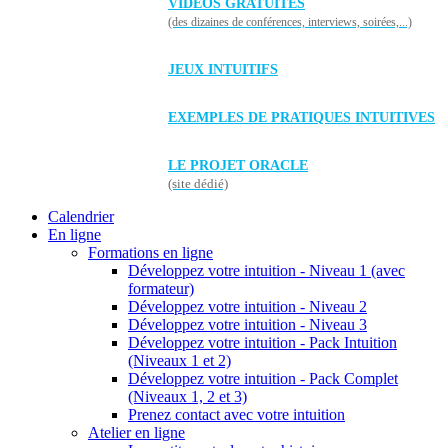
VIDÉOS GRATUITES
(des dizaines de conférences, interviews, soirées,...)
JEUX INTUITIFS
EXEMPLES DE PRATIQUES INTUITIVES
LE PROJET ORACLE
(site dédié)
Calendrier
En ligne
Formations en ligne
Développez votre intuition - Niveau 1 (avec
formateur)
Développez votre intuition - Niveau 2
Développez votre intuition - Niveau 3
Développez votre intuition - Pack Intuition
(Niveaux 1 et 2)
Développez votre intuition - Pack Complet
(Niveaux 1, 2 et 3)
Prenez contact avec votre intuition
Atelier en ligne