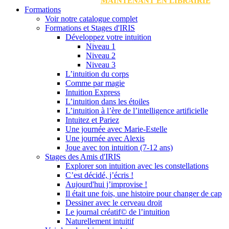
MAINTENANT EN LIBRAIRIE
Formations
Voir notre catalogue complet
Formations et Stages d'IRIS
Développez votre intuition
Niveau 1
Niveau 2
Niveau 3
L’intuition du corps
Comme par magie
Intuition Express
L’intuition dans les étoiles
L’intuition à l’ère de l’intelligence artificielle
Intuitez et Pariez
Une journée avec Marie-Estelle
Une journée avec Alexis
Joue avec ton intuition (7-12 ans)
Stages des Amis d'IRIS
Explorer son intuition avec les constellations
C’est décidé, j’écris !
Aujourd'hui j’improvise !
Il était une fois, une histoire pour changer de cap
Dessiner avec le cerveau droit
Le journal créatif© de l’intuition
Naturellement intuitif