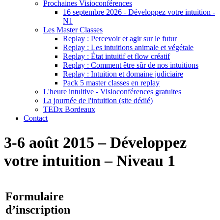
Prochaines Visioconférences
16 septembre 2026 - Développez votre intuition -
N1
Les Master Classes
Replay : Percevoir et agir sur le futur
Replay : Les intuitions animale et végétale
Replay : État intuitif et flow créatif
Replay : Comment être sûr de nos intuitions
Replay : Intuition et domaine judiciaire
Pack 5 master classes en replay
L'heure intuitive - Visioconférences gratuites
La journée de l'intuition (site dédié)
TEDx Bordeaux
Contact
3-6 août 2015 – Développez
votre intuition – Niveau 1
Formulaire
d’inscription