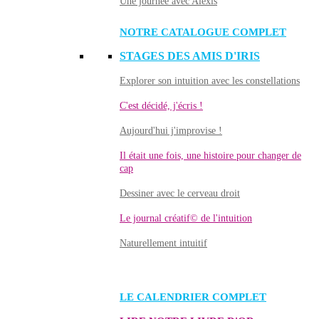
Une journée avec Alexis
NOTRE CATALOGUE COMPLET
STAGES DES AMIS D'IRIS
Explorer son intuition avec les constellations
C'est décidé, j'écris !
Aujourd'hui j'improvise !
Il était une fois, une histoire pour changer de
cap
Dessiner avec le cerveau droit
Le journal créatif© de l'intuition
Naturellement intuitif
LE CALENDRIER COMPLET