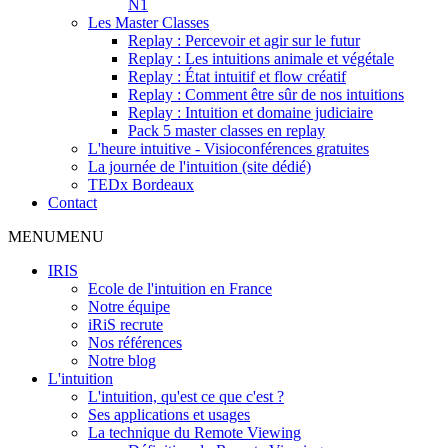
N1
Les Master Classes
Replay : Percevoir et agir sur le futur
Replay : Les intuitions animale et végétale
Replay : État intuitif et flow créatif
Replay : Comment être sûr de nos intuitions
Replay : Intuition et domaine judiciaire
Pack 5 master classes en replay
L'heure intuitive - Visioconférences gratuites
La journée de l'intuition (site dédié)
TEDx Bordeaux
Contact
MENU
MENU
IRIS
Ecole de l'intuition en France
Notre équipe
iRiS recrute
Nos références
Notre blog
L'intuition
L'intuition, qu'est ce que c'est ?
Ses applications et usages
La technique du Remote Viewing