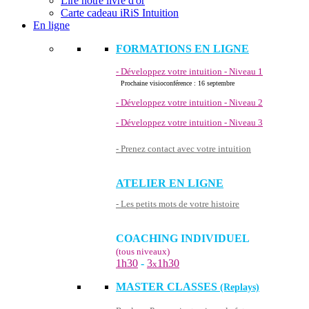
Lire notre livre d'or
Carte cadeau iRiS Intuition
En ligne
FORMATIONS EN LIGNE
- Développez votre intuition - Niveau 1
Prochaine visioconférence : 16 septembre
- Développez votre intuition - Niveau 2
- Développez votre intuition - Niveau 3
- Prenez contact avec votre intuition
ATELIER EN LIGNE
- Les petits mots de votre histoire
COACHING INDIVIDUEL
(tous niveaux)
1h30
-
3
1h30
x
MASTER CLASSES
(Replays)