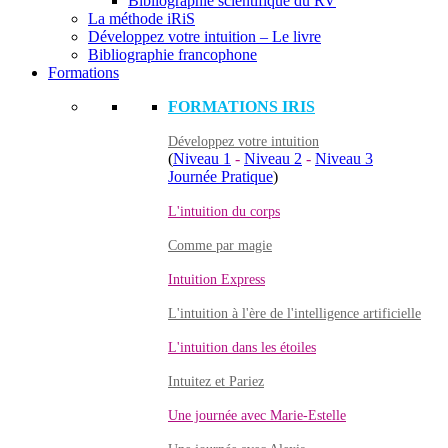
Bibliographie scientifique du RV
La méthode iRiS
Développez votre intuition – Le livre
Bibliographie francophone
Formations
FORMATIONS IRIS
Développez votre intuition
(
Niveau 1
-
Niveau 2
-
Niveau 3
Journée Pratique
)
L'intuition du corps
Comme par magie
Intuition Express
L'intuition à l'ère de l'intelligence artificielle
L'intuition dans les étoiles
Intuitez et Pariez
Une journée avec Marie-Estelle