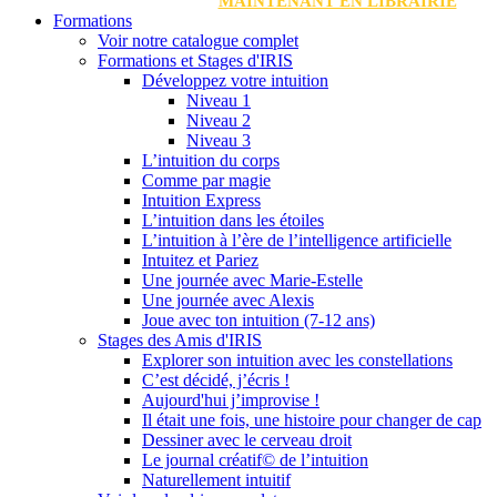
MAINTENANT EN LIBRAIRIE
Formations
Voir notre catalogue complet
Formations et Stages d'IRIS
Développez votre intuition
Niveau 1
Niveau 2
Niveau 3
L’intuition du corps
Comme par magie
Intuition Express
L’intuition dans les étoiles
L’intuition à l’ère de l’intelligence artificielle
Intuitez et Pariez
Une journée avec Marie-Estelle
Une journée avec Alexis
Joue avec ton intuition (7-12 ans)
Stages des Amis d'IRIS
Explorer son intuition avec les constellations
C’est décidé, j’écris !
Aujourd'hui j’improvise !
Il était une fois, une histoire pour changer de cap
Dessiner avec le cerveau droit
Le journal créatif© de l’intuition
Naturellement intuitif