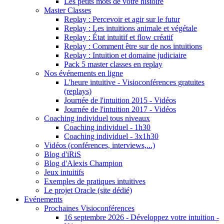
Les petits mots de votre histoire
Master Classes
Replay : Percevoir et agir sur le futur
Replay : Les intuitions animale et végétale
Replay : État intuitif et flow créatif
Replay : Comment être sur de nos intuitions
Replay : Intuition et domaine judiciaire
Pack 5 master classes en replay
Nos événements en ligne
L'heure intuitive - Visioconférences gratuites
(replays)
Journée de l'intuition 2015 - Vidéos
Journée de l'intuition 2017 - Vidéos
Coaching individuel tous niveaux
Coaching individuel - 1h30
Coaching individuel - 3x1h30
Vidéos (conférences, interviews,...)
Blog d'iRiS
Blog d'Alexis Champion
Jeux intuitifs
Exemples de pratiques intuitives
Le projet Oracle (site dédié)
Evénements
Prochaines Visioconférences
16 septembre 2026 - Développez votre intuition -