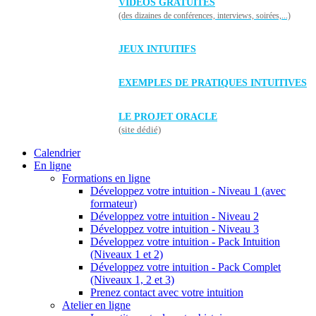
VIDÉOS GRATUITES
(des dizaines de conférences, interviews, soirées,...)
JEUX INTUITIFS
EXEMPLES DE PRATIQUES INTUITIVES
LE PROJET ORACLE
(site dédié)
Calendrier
En ligne
Formations en ligne
Développez votre intuition - Niveau 1 (avec
formateur)
Développez votre intuition - Niveau 2
Développez votre intuition - Niveau 3
Développez votre intuition - Pack Intuition
(Niveaux 1 et 2)
Développez votre intuition - Pack Complet
(Niveaux 1, 2 et 3)
Prenez contact avec votre intuition
Atelier en ligne