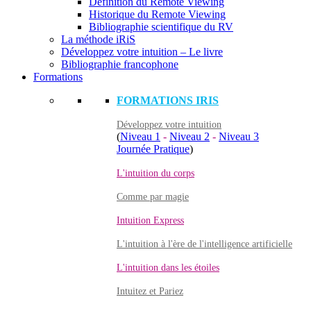
Définition du Remote Viewing
Historique du Remote Viewing
Bibliographie scientifique du RV
La méthode iRiS
Développez votre intuition – Le livre
Bibliographie francophone
Formations
FORMATIONS IRIS
Développez votre intuition
(
Niveau 1
-
Niveau 2
-
Niveau 3
Journée Pratique
)
L'intuition du corps
Comme par magie
Intuition Express
L'intuition à l'ère de l'intelligence artificielle
L'intuition dans les étoiles
Intuitez et Pariez