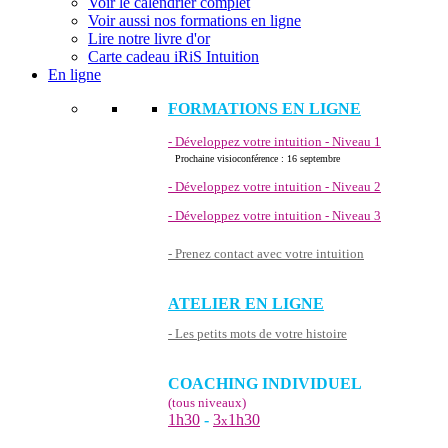
Voir le calendrier complet
Voir aussi nos formations en ligne
Lire notre livre d'or
Carte cadeau iRiS Intuition
En ligne
FORMATIONS EN LIGNE
- Développez votre intuition - Niveau 1
Prochaine visioconférence : 16 septembre
- Développez votre intuition - Niveau 2
- Développez votre intuition - Niveau 3
- Prenez contact avec votre intuition
ATELIER EN LIGNE
- Les petits mots de votre histoire
COACHING INDIVIDUEL
(tous niveaux)
1h30
-
3
1h30
x