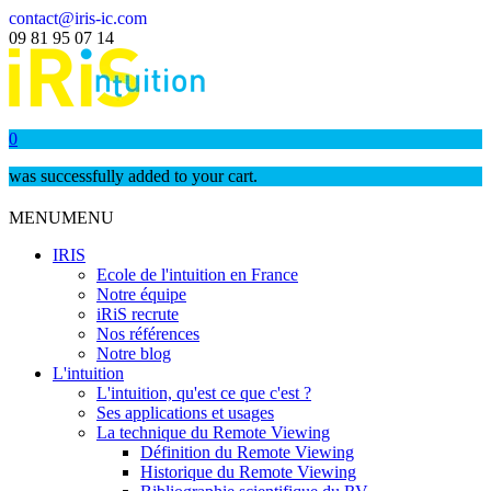
contact@iris-ic.com
09 81 95 07 14
0
was successfully added to your cart.
MENU
MENU
IRIS
Ecole de l'intuition en France
Notre équipe
iRiS recrute
Nos références
Notre blog
L'intuition
L'intuition, qu'est ce que c'est ?
Ses applications et usages
La technique du Remote Viewing
Définition du Remote Viewing
Historique du Remote Viewing