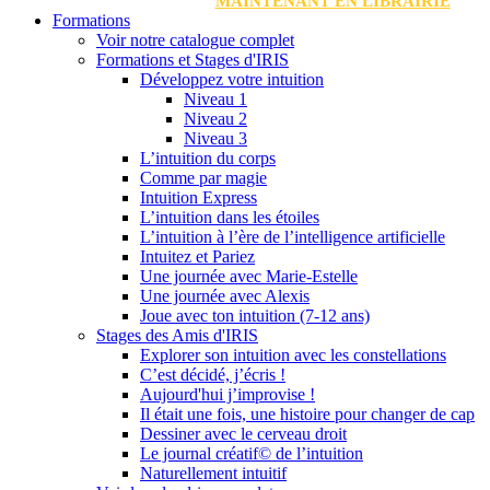
MAINTENANT EN LIBRAIRIE
Formations
Voir notre catalogue complet
Formations et Stages d'IRIS
Développez votre intuition
Niveau 1
Niveau 2
Niveau 3
L’intuition du corps
Comme par magie
Intuition Express
L’intuition dans les étoiles
L’intuition à l’ère de l’intelligence artificielle
Intuitez et Pariez
Une journée avec Marie-Estelle
Une journée avec Alexis
Joue avec ton intuition (7-12 ans)
Stages des Amis d'IRIS
Explorer son intuition avec les constellations
C’est décidé, j’écris !
Aujourd'hui j’improvise !
Il était une fois, une histoire pour changer de cap
Dessiner avec le cerveau droit
Le journal créatif© de l’intuition
Naturellement intuitif