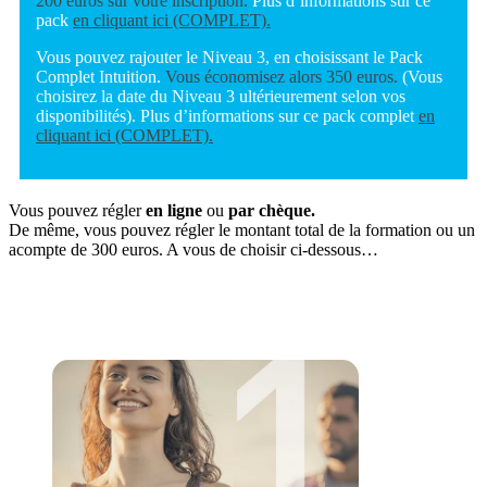
200 euros sur votre inscription.
Plus d’informations sur ce
pack
en cliquant ici (COMPLET).
Vous pouvez rajouter le Niveau 3, en choisissant le Pack
Complet Intuition.
Vous économisez alors 350 euros.
(Vous
choisirez la date du Niveau 3 ultérieurement selon vos
disponibilités). Plus d’informations sur ce pack complet
en
cliquant ici (COMPLET).
Vous pouvez régler
en ligne
ou
par chèque.
De même, vous pouvez régler le montant total de la formation ou un
acompte de 300 euros. A vous de choisir ci-dessous…