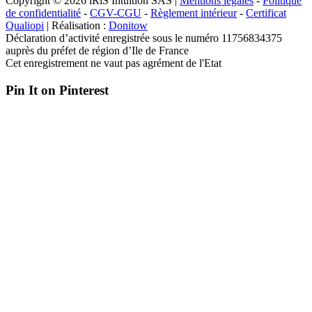
Copyright © 2026 iRiS Intuition SAS |
Mentions légales
-
Politique
de confidentialité
-
CGV-CGU
-
Règlement intérieur
-
Certificat
Qualiopi
| Réalisation :
Donitow
Déclaration d’activité enregistrée sous le numéro 11756834375
auprès du préfet de région d’Ile de France
Cet enregistrement ne vaut pas agrément de l'Etat
Pin It on Pinterest