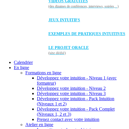
VIDÉOS GRATUITES
(des dizaines de conférences, interviews, soirées,...)
JEUX INTUITIFS
EXEMPLES DE PRATIQUES INTUITIVES
LE PROJET ORACLE
(site dédié)
Calendrier
En ligne
Formations en ligne
Développez votre intuition - Niveau 1 (avec
formateur)
Développez votre intuition - Niveau 2
Développez votre intuition - Niveau 3
Développez votre intuition - Pack Intuition
(Niveaux 1 et 2)
Développez votre intuition - Pack Complet
(Niveaux 1, 2 et 3)
Prenez contact avec votre intuition
Atelier en ligne