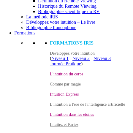
Définition du Remote Viewing
Historique du Remote Viewing
Bibliographie scientifique du RV
La méthode iRiS
Développez votre intuition – Le livre
Bibliographie francophone
Formations
FORMATIONS IRIS
Développez votre intuition
(
Niveau 1
-
Niveau 2
-
Niveau 3
Journée Pratique
)
L'intuition du corps
Comme par magie
Intuition Express
L'intuition à l'ère de l'intelligence artificielle
L'intuition dans les étoiles
Intuitez et Pariez