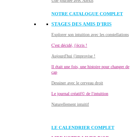
Une journée avec Alexis
NOTRE CATALOGUE COMPLET
STAGES DES AMIS D'IRIS
Explorer son intuition avec les constellations
C'est décidé, j'écris !
Aujourd'hui j'improvise !
Il était une fois, une histoire pour changer de
cap
Dessiner avec le cerveau droit
Le journal créatif© de l'intuition
Naturellement intuitif
LE CALENDRIER COMPLET