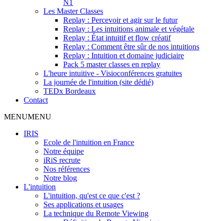
N1
Les Master Classes
Replay : Percevoir et agir sur le futur
Replay : Les intuitions animale et végétale
Replay : État intuitif et flow créatif
Replay : Comment être sûr de nos intuitions
Replay : Intuition et domaine judiciaire
Pack 5 master classes en replay
L'heure intuitive - Visioconférences gratuites
La journée de l'intuition (site dédié)
TEDx Bordeaux
Contact
MENU
MENU
IRIS
Ecole de l'intuition en France
Notre équipe
iRiS recrute
Nos références
Notre blog
L'intuition
L'intuition, qu'est ce que c'est ?
Ses applications et usages
La technique du Remote Viewing