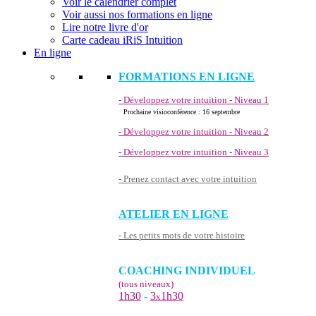
Voir le calendrier complet
Voir aussi nos formations en ligne
Lire notre livre d'or
Carte cadeau iRiS Intuition
En ligne
FORMATIONS EN LIGNE
- Développez votre intuition - Niveau 1
Prochaine visioconférence : 16 septembre
- Développez votre intuition - Niveau 2
- Développez votre intuition - Niveau 3
- Prenez contact avec votre intuition
ATELIER EN LIGNE
- Les petits mots de votre histoire
COACHING INDIVIDUEL
(tous niveaux)
1h30
-
3
1h30
x