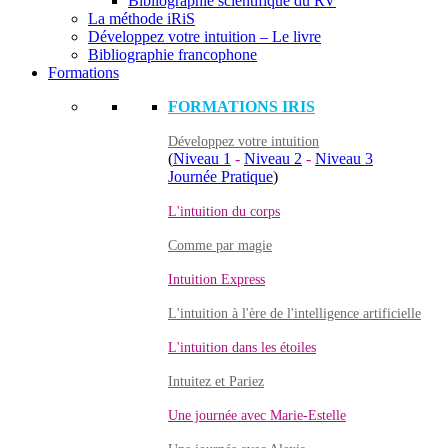
Bibliographie scientifique du RV
La méthode iRiS
Développez votre intuition – Le livre
Bibliographie francophone
Formations
FORMATIONS IRIS
Développez votre intuition
(
Niveau 1
-
Niveau 2
-
Niveau 3
Journée Pratique
)
L'intuition du corps
Comme par magie
Intuition Express
L'intuition à l'ère de l'intelligence artificielle
L'intuition dans les étoiles
Intuitez et Pariez
Une journée avec Marie-Estelle