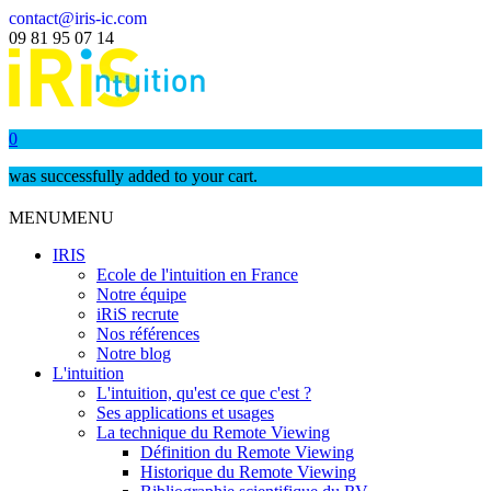
contact@iris-ic.com
09 81 95 07 14
0
was successfully added to your cart.
MENU
MENU
IRIS
Ecole de l'intuition en France
Notre équipe
iRiS recrute
Nos références
Notre blog
L'intuition
L'intuition, qu'est ce que c'est ?
Ses applications et usages
La technique du Remote Viewing
Définition du Remote Viewing
Historique du Remote Viewing