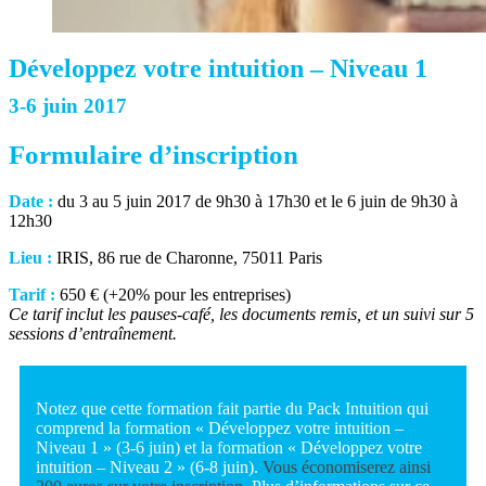
Développez votre intuition – Niveau 1
3-6 juin 2017
Formulaire d’inscription
Date :
du 3 au 5 juin 2017 de 9h30 à 17h30 et le 6 juin de 9h30 à
12h30
Lieu :
IRIS, 86 rue de Charonne, 75011 Paris
Tarif :
650 € (+20% pour les entreprises)
Ce tarif inclut les pauses-café, les documents remis, et un suivi sur 5
sessions d’entraînement.
Notez que cette formation fait partie du Pack Intuition qui
comprend la formation « Développez votre intuition –
Niveau 1 » (3-6 juin) et la formation « Développez votre
intuition – Niveau 2 » (6-8 juin).
Vous économiserez ainsi