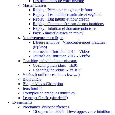
Les petits mots de votre histoire
Master Classes
Replay : Percevoir et agir sur le futur
Replay : Les intuitions animale et végétale
Replay : État intuitif et flow créatif
Replay : Comment être sur de nos intuitions
Replay : Intuition et domaine judiciaire
Pack 5 master classes en replay
Nos événements en ligne
L'heure intuitive - Visioconférences gratuites
(replays)
Journée de l'intuition 2015 - Vidéos
Journée de l'intuition 2017 - Vidéos
Coaching individuel tous niveaux
Coaching individuel - 1h30
Coaching individuel - 3x1h30
Vidéos (conférences, interviews,...)
Blog d'iRiS
Blog d'Alexis Champion
Jeux intuitifs
Exemples de pratiques intuitives
Le projet Oracle (site dédié)
Evénements
Prochaines Visioconférences
16 septembre 2026 - Développez votre intuition -