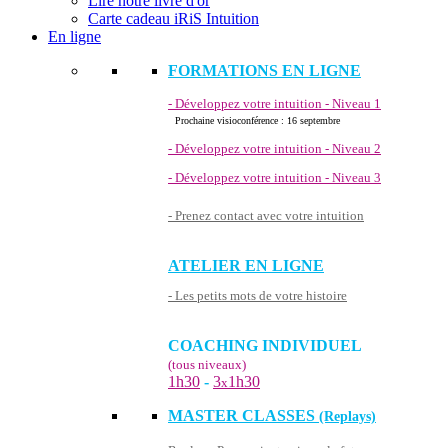
Lire notre livre d'or
Carte cadeau iRiS Intuition
En ligne
FORMATIONS EN LIGNE
- Développez votre intuition - Niveau 1
Prochaine visioconférence : 16 septembre
- Développez votre intuition - Niveau 2
- Développez votre intuition - Niveau 3
- Prenez contact avec votre intuition
ATELIER EN LIGNE
- Les petits mots de votre histoire
COACHING INDIVIDUEL
(tous niveaux)
1h30
-
3
1h30
x
MASTER CLASSES
(Replays)