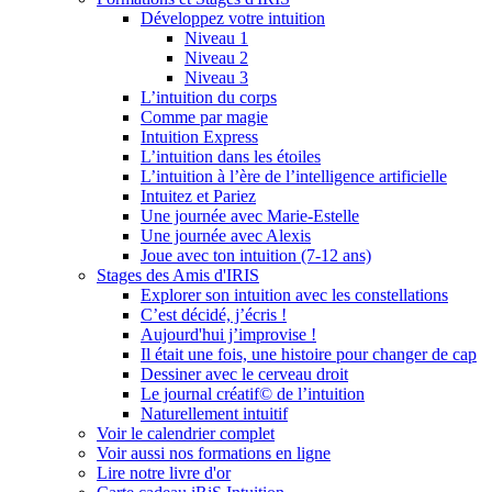
Développez votre intuition
Niveau 1
Niveau 2
Niveau 3
L’intuition du corps
Comme par magie
Intuition Express
L’intuition dans les étoiles
L’intuition à l’ère de l’intelligence artificielle
Intuitez et Pariez
Une journée avec Marie-Estelle
Une journée avec Alexis
Joue avec ton intuition (7-12 ans)
Stages des Amis d'IRIS
Explorer son intuition avec les constellations
C’est décidé, j’écris !
Aujourd'hui j’improvise !
Il était une fois, une histoire pour changer de cap
Dessiner avec le cerveau droit
Le journal créatif© de l’intuition
Naturellement intuitif
Voir le calendrier complet
Voir aussi nos formations en ligne
Lire notre livre d'or