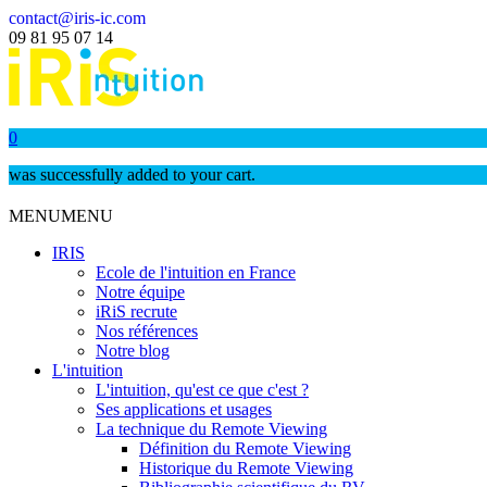
contact@iris-ic.com
09 81 95 07 14
0
was successfully added to your cart.
MENU
MENU
IRIS
Ecole de l'intuition en France
Notre équipe
iRiS recrute
Nos références
Notre blog
L'intuition
L'intuition, qu'est ce que c'est ?
Ses applications et usages
La technique du Remote Viewing
Définition du Remote Viewing
Historique du Remote Viewing