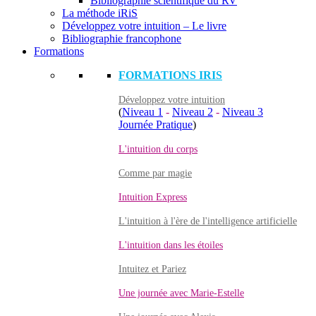
Bibliographie scientifique du RV
La méthode iRiS
Développez votre intuition – Le livre
Bibliographie francophone
Formations
FORMATIONS IRIS
Développez votre intuition
(
Niveau 1
-
Niveau 2
-
Niveau 3
Journée Pratique
)
L'intuition du corps
Comme par magie
Intuition Express
L'intuition à l'ère de l'intelligence artificielle
L'intuition dans les étoiles
Intuitez et Pariez
Une journée avec Marie-Estelle