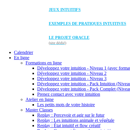
JEUX INTUITIFS
EXEMPLES DE PRATIQUES INTUITIVES
LE PROJET ORACLE
(site dédié)
Calendrier
En ligne
Formations en ligne
Développez votre intuition - Niveau 1 (avec forma
Développez votre intuition - Niveau 2
Développez votre intuition - Niveau 3
Développez votre intuition - Pack Intuition (Niveau
Développez votre intuition - Pack Complet (Niveau
Prenez contact avec votre intuition
Atelier en ligne
Les petits mots de votre histoire
Master Classes
Replay : Percevoir et agir sur le futur
Replay : Les intuitions animale et végétale
Replay : État intuitif et flow créatif