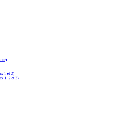
teur)
x 1 et 2)
x 1, 2 et 3)