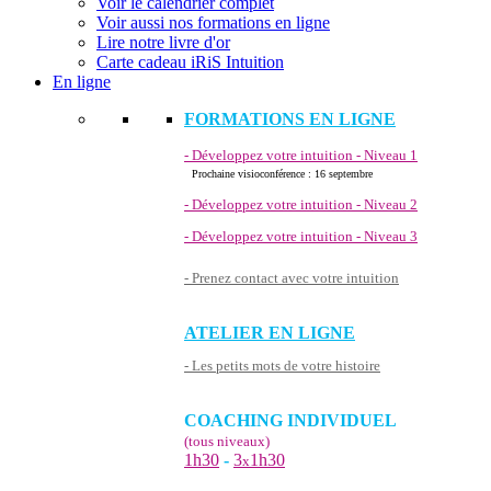
Voir le calendrier complet
Voir aussi nos formations en ligne
Lire notre livre d'or
Carte cadeau iRiS Intuition
En ligne
FORMATIONS EN LIGNE
- Développez votre intuition - Niveau 1
Prochaine visioconférence : 16 septembre
- Développez votre intuition - Niveau 2
- Développez votre intuition - Niveau 3
- Prenez contact avec votre intuition
ATELIER EN LIGNE
- Les petits mots de votre histoire
COACHING INDIVIDUEL
(tous niveaux)
1h30
-
3
1h30
x