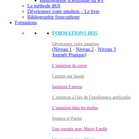
Bibliographie scientifique du RV
La méthode iRiS
Développez votre intuition – Le livre
Bibliographie francophone
Formations
FORMATIONS IRIS
Développez votre intuition
(
Niveau 1
-
Niveau 2
-
Niveau 3
Journée Pratique
)
L'intuition du corps
Comme par magie
Intuition Express
L'intuition à l'ère de l'intelligence artificielle
L'intuition dans les étoiles
Intuitez et Pariez
Une journée avec Marie-Estelle