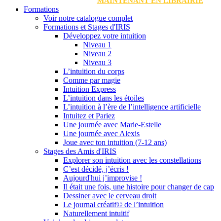
MAINTENANT EN LIBRAIRIE
Formations
Voir notre catalogue complet
Formations et Stages d'IRIS
Développez votre intuition
Niveau 1
Niveau 2
Niveau 3
L’intuition du corps
Comme par magie
Intuition Express
L’intuition dans les étoiles
L’intuition à l’ère de l’intelligence artificielle
Intuitez et Pariez
Une journée avec Marie-Estelle
Une journée avec Alexis
Joue avec ton intuition (7-12 ans)
Stages des Amis d'IRIS
Explorer son intuition avec les constellations
C’est décidé, j’écris !
Aujourd'hui j’improvise !
Il était une fois, une histoire pour changer de cap
Dessiner avec le cerveau droit
Le journal créatif© de l’intuition
Naturellement intuitif