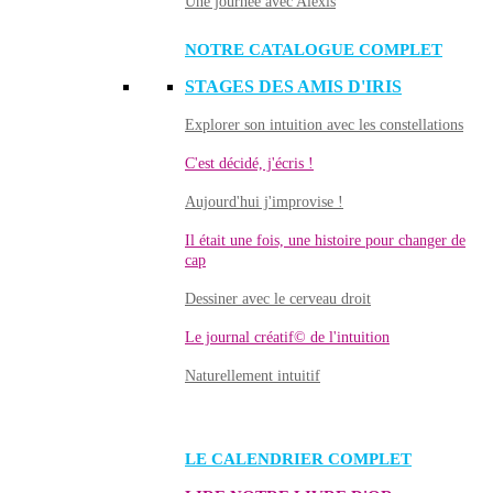
Une journée avec Alexis
NOTRE CATALOGUE COMPLET
STAGES DES AMIS D'IRIS
Explorer son intuition avec les constellations
C'est décidé, j'écris !
Aujourd'hui j'improvise !
Il était une fois, une histoire pour changer de
cap
Dessiner avec le cerveau droit
Le journal créatif© de l'intuition
Naturellement intuitif
LE CALENDRIER COMPLET