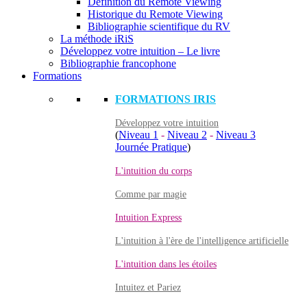
Définition du Remote Viewing
Historique du Remote Viewing
Bibliographie scientifique du RV
La méthode iRiS
Développez votre intuition – Le livre
Bibliographie francophone
Formations
FORMATIONS IRIS
Développez votre intuition
(
Niveau 1
-
Niveau 2
-
Niveau 3
Journée Pratique
)
L'intuition du corps
Comme par magie
Intuition Express
L'intuition à l'ère de l'intelligence artificielle
L'intuition dans les étoiles
Intuitez et Pariez