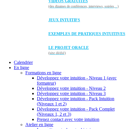
VIDÉOS GRATUITES
(des dizaines de conférences, interviews, soirées,...)
JEUX INTUITIFS
EXEMPLES DE PRATIQUES INTUITIVES
LE PROJET ORACLE
(site dédié)
Calendrier
En ligne
Formations en ligne
Développez votre intuition - Niveau 1 (avec
formateur)
Développez votre intuition - Niveau 2
Développez votre intuition - Niveau 3
Développez votre intuition - Pack Intuition
(Niveaux 1 et 2)
Développez votre intuition - Pack Complet
(Niveaux 1, 2 et 3)
Prenez contact avec votre intuition
Atelier en ligne