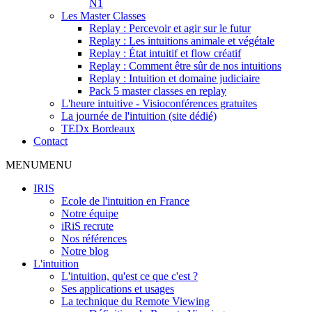
N1
Les Master Classes
Replay : Percevoir et agir sur le futur
Replay : Les intuitions animale et végétale
Replay : État intuitif et flow créatif
Replay : Comment être sûr de nos intuitions
Replay : Intuition et domaine judiciaire
Pack 5 master classes en replay
L'heure intuitive - Visioconférences gratuites
La journée de l'intuition (site dédié)
TEDx Bordeaux
Contact
MENU
MENU
IRIS
Ecole de l'intuition en France
Notre équipe
iRiS recrute
Nos références
Notre blog
L'intuition
L'intuition, qu'est ce que c'est ?
Ses applications et usages
La technique du Remote Viewing