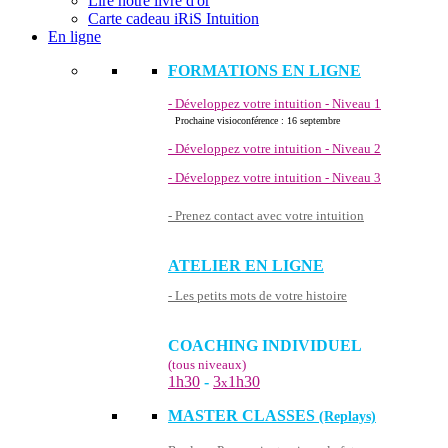
Lire notre livre d'or
Carte cadeau iRiS Intuition
En ligne
FORMATIONS EN LIGNE
- Développez votre intuition - Niveau 1
Prochaine visioconférence : 16 septembre
- Développez votre intuition - Niveau 2
- Développez votre intuition - Niveau 3
- Prenez contact avec votre intuition
ATELIER EN LIGNE
- Les petits mots de votre histoire
COACHING INDIVIDUEL
(tous niveaux)
1h30
-
3
1h30
x
MASTER CLASSES
(Replays)