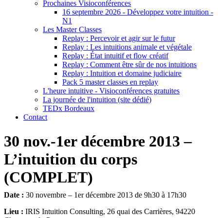
Prochaines Visioconférences
16 septembre 2026 - Développez votre intuition -
N1
Les Master Classes
Replay : Percevoir et agir sur le futur
Replay : Les intuitions animale et végétale
Replay : État intuitif et flow créatif
Replay : Comment être sûr de nos intuitions
Replay : Intuition et domaine judiciaire
Pack 5 master classes en replay
L'heure intuitive - Visioconférences gratuites
La journée de l'intuition (site dédié)
TEDx Bordeaux
Contact
30 nov.-1er décembre 2013 –
L’intuition du corps
(COMPLET)
Date :
30 novembre – 1er décembre 2013 de 9h30 à 17h30
Lieu :
IRIS Intuition Consulting, 26 quai des Carrières, 94220