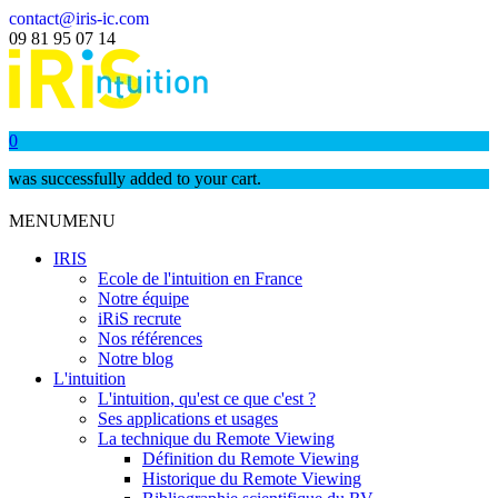
contact@iris-ic.com
09 81 95 07 14
0
was successfully added to your cart.
MENU
MENU
IRIS
Ecole de l'intuition en France
Notre équipe
iRiS recrute
Nos références
Notre blog
L'intuition
L'intuition, qu'est ce que c'est ?
Ses applications et usages
La technique du Remote Viewing
Définition du Remote Viewing
Historique du Remote Viewing