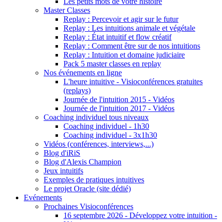
Les petits mots de votre histoire
Master Classes
Replay : Percevoir et agir sur le futur
Replay : Les intuitions animale et végétale
Replay : État intuitif et flow créatif
Replay : Comment être sur de nos intuitions
Replay : Intuition et domaine judiciaire
Pack 5 master classes en replay
Nos événements en ligne
L'heure intuitive - Visioconférences gratuites
(replays)
Journée de l'intuition 2015 - Vidéos
Journée de l'intuition 2017 - Vidéos
Coaching individuel tous niveaux
Coaching individuel - 1h30
Coaching individuel - 3x1h30
Vidéos (conférences, interviews,...)
Blog d'iRiS
Blog d'Alexis Champion
Jeux intuitifs
Exemples de pratiques intuitives
Le projet Oracle (site dédié)
Evénements
Prochaines Visioconférences
16 septembre 2026 - Développez votre intuition -