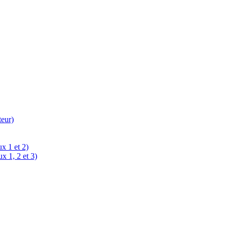
teur)
x 1 et 2)
x 1, 2 et 3)