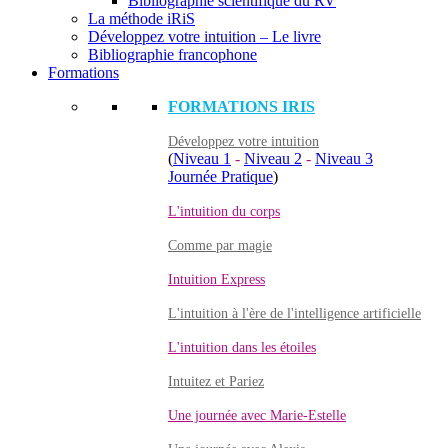
Bibliographie scientifique du RV
La méthode iRiS
Développez votre intuition – Le livre
Bibliographie francophone
Formations
FORMATIONS IRIS
Développez votre intuition
(
Niveau 1
-
Niveau 2
-
Niveau 3
Journée Pratique
)
L'intuition du corps
Comme par magie
Intuition Express
L'intuition à l'ère de l'intelligence artificielle
L'intuition dans les étoiles
Intuitez et Pariez
Une journée avec Marie-Estelle