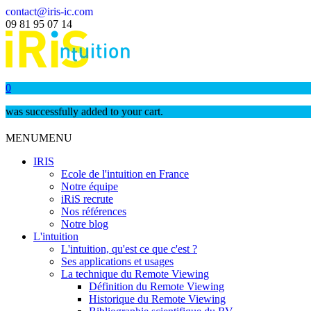
contact@iris-ic.com
09 81 95 07 14
0
was successfully added to your cart.
MENU
MENU
IRIS
Ecole de l'intuition en France
Notre équipe
iRiS recrute
Nos références
Notre blog
L'intuition
L'intuition, qu'est ce que c'est ?
Ses applications et usages
La technique du Remote Viewing
Définition du Remote Viewing
Historique du Remote Viewing