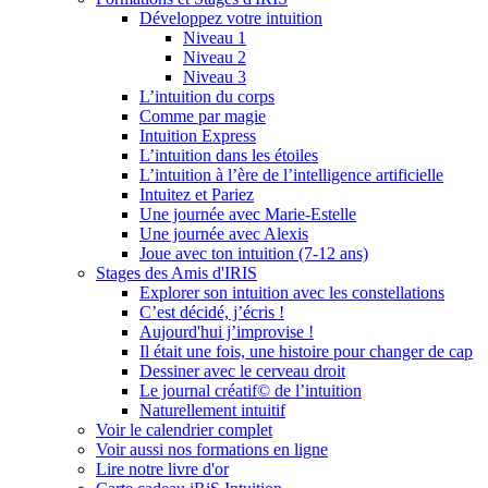
Développez votre intuition
Niveau 1
Niveau 2
Niveau 3
L’intuition du corps
Comme par magie
Intuition Express
L’intuition dans les étoiles
L’intuition à l’ère de l’intelligence artificielle
Intuitez et Pariez
Une journée avec Marie-Estelle
Une journée avec Alexis
Joue avec ton intuition (7-12 ans)
Stages des Amis d'IRIS
Explorer son intuition avec les constellations
C’est décidé, j’écris !
Aujourd'hui j’improvise !
Il était une fois, une histoire pour changer de cap
Dessiner avec le cerveau droit
Le journal créatif© de l’intuition
Naturellement intuitif
Voir le calendrier complet
Voir aussi nos formations en ligne
Lire notre livre d'or