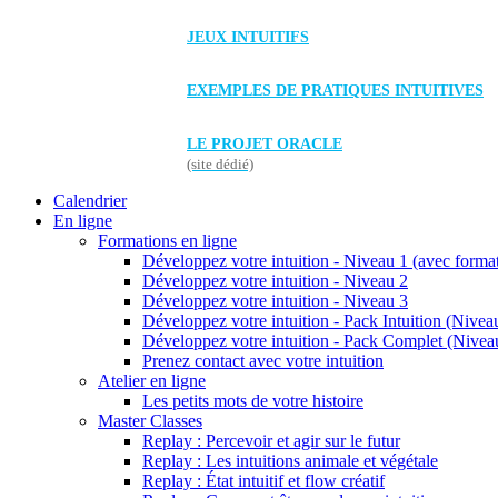
JEUX INTUITIFS
EXEMPLES DE PRATIQUES INTUITIVES
LE PROJET ORACLE
(site dédié)
Calendrier
En ligne
Formations en ligne
Développez votre intuition - Niveau 1 (avec forma
Développez votre intuition - Niveau 2
Développez votre intuition - Niveau 3
Développez votre intuition - Pack Intuition (Niveau
Développez votre intuition - Pack Complet (Niveau
Prenez contact avec votre intuition
Atelier en ligne
Les petits mots de votre histoire
Master Classes
Replay : Percevoir et agir sur le futur
Replay : Les intuitions animale et végétale
Replay : État intuitif et flow créatif