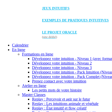
JEUX INTUITIFS
EXEMPLES DE PRATIQUES INTUITIVES
LE PROJET ORACLE
(site dédié)
Calendrier
En ligne
Formations en ligne
Développez votre intuition - Niveau 1 (avec forma
Développez votre intuition - Niveau 2
Développez votre intuition - Niveau 3
Développez votre intuition - Pack Intuition (Niveau
Développez votre intuition - Pack Complet (Niveau
Prenez contact avec votre intuition
Atelier en ligne
Les petits mots de votre histoire
Master Classes
Replay : Percevoir et agir sur le futur
Replay : Les intuitions animale et végétale
Replay : État intuitif et flow créatif