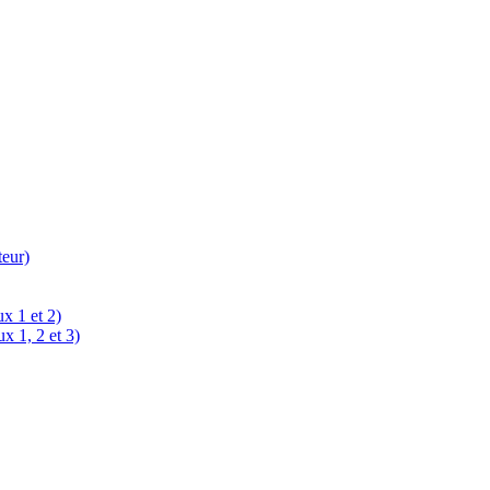
teur)
x 1 et 2)
x 1, 2 et 3)