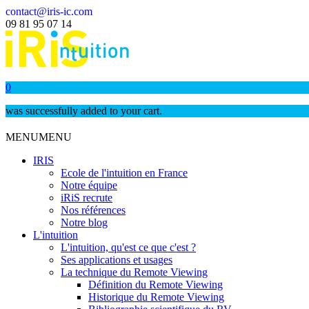
contact@iris-ic.com
09 81 95 07 14
0
was successfully added to your cart.
MENU
MENU
IRIS
Ecole de l'intuition en France
Notre équipe
iRiS recrute
Nos références
Notre blog
L'intuition
L'intuition, qu'est ce que c'est ?
Ses applications et usages
La technique du Remote Viewing
Définition du Remote Viewing
Historique du Remote Viewing