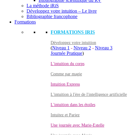
Bibliographie scientifique du RV
La méthode iRiS
Développez votre intuition – Le livre
Bibliographie francophone
Formations
FORMATIONS IRIS
Développez votre intuition
(
Niveau 1
-
Niveau 2
-
Niveau 3
Journée Pratique
)
L'intuition du corps
Comme par magie
Intuition Express
L'intuition à l'ère de l'intelligence artificielle
L'intuition dans les étoiles
Intuitez et Pariez
Une journée avec Marie-Estelle