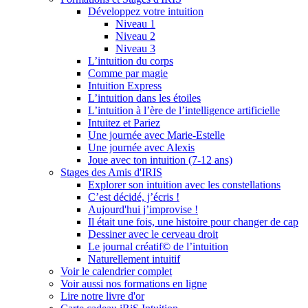
Développez votre intuition
Niveau 1
Niveau 2
Niveau 3
L’intuition du corps
Comme par magie
Intuition Express
L’intuition dans les étoiles
L’intuition à l’ère de l’intelligence artificielle
Intuitez et Pariez
Une journée avec Marie-Estelle
Une journée avec Alexis
Joue avec ton intuition (7-12 ans)
Stages des Amis d'IRIS
Explorer son intuition avec les constellations
C’est décidé, j’écris !
Aujourd'hui j’improvise !
Il était une fois, une histoire pour changer de cap
Dessiner avec le cerveau droit
Le journal créatif© de l’intuition
Naturellement intuitif
Voir le calendrier complet
Voir aussi nos formations en ligne
Lire notre livre d'or