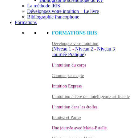
Bibliographie scientifique du RV
La méthode iRiS
Développez votre intuition – Le livre
Bibliographie francophone
Formations
FORMATIONS IRIS
Développez votre intuition
(
Niveau 1
-
Niveau 2
-
Niveau 3
Journée Pratique
)
L'intuition du corps
Comme par magie
Intuition Express
L'intuition à l'ère de l'intelligence artificielle
L'intuition dans les étoiles
Intuitez et Pariez
Une journée avec Marie-Estelle