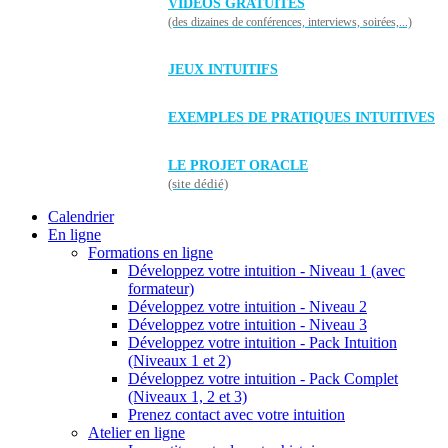
VIDÉOS GRATUITES
(des dizaines de conférences, interviews, soirées,...)
JEUX INTUITIFS
EXEMPLES DE PRATIQUES INTUITIVES
LE PROJET ORACLE
(site dédié)
Calendrier
En ligne
Formations en ligne
Développez votre intuition - Niveau 1 (avec
formateur)
Développez votre intuition - Niveau 2
Développez votre intuition - Niveau 3
Développez votre intuition - Pack Intuition
(Niveaux 1 et 2)
Développez votre intuition - Pack Complet
(Niveaux 1, 2 et 3)
Prenez contact avec votre intuition
Atelier en ligne