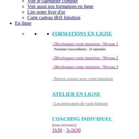
Voir le calendrier complet
Voir aussi nos formations en ligne
Lire notre livre d'or
Carte cadeau iRiS Intuition
En ligne
FORMATIONS EN LIGNE
- Développez votre intuition - Niveau 1
Prochaine visioconférence : 16 septembre
- Développez votre intuition - Niveau 2
- Développez votre intuition - Niveau 3
- Prenez contact avec votre intuition
ATELIER EN LIGNE
- Les petits mots de votre histoire
COACHING INDIVIDUEL
(tous niveaux)
1h30
-
3
1h30
x