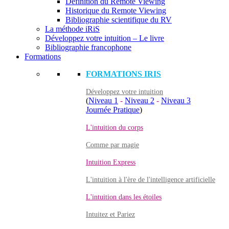
Définition du Remote Viewing
Historique du Remote Viewing
Bibliographie scientifique du RV
La méthode iRiS
Développez votre intuition – Le livre
Bibliographie francophone
Formations
FORMATIONS IRIS
Développez votre intuition
(
Niveau 1
-
Niveau 2
-
Niveau 3
Journée Pratique
)
L'intuition du corps
Comme par magie
Intuition Express
L'intuition à l'ère de l'intelligence artificielle
L'intuition dans les étoiles
Intuitez et Pariez