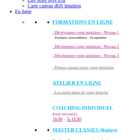
Lire notre livre d'or
Carte cadeau iRiS Intuition
En ligne
FORMATIONS EN LIGNE
- Développez votre intuition - Niveau 1
Prochaine visioconférence : 16 septembre
- Développez votre intuition - Niveau 2
- Développez votre intuition - Niveau 3
- Prenez contact avec votre intuition
ATELIER EN LIGNE
- Les petits mots de votre histoire
COACHING INDIVIDUEL
(tous niveaux)
1h30
-
3
1h30
x
MASTER CLASSES
(Replays)