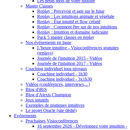
Les petits mots de votre histoire
Master Classes
Replay : Percevoir et agir sur le futur
Replay : Les intuitions animale et végétale
Replay : État intuitif et flow créatif
Replay : Comment être sur de nos intuitions
Replay : Intuition et domaine judiciaire
Pack 5 master classes en replay
Nos événements en ligne
L'heure intuitive - Visioconférences gratuites
(replays)
Journée de l'intuition 2015 - Vidéos
Journée de l'intuition 2017 - Vidéos
Coaching individuel tous niveaux
Coaching individuel - 1h30
Coaching individuel - 3x1h30
Vidéos (conférences, interviews,...)
Blog d'iRiS
Blog d'Alexis Champion
Jeux intuitifs
Exemples de pratiques intuitives
Le projet Oracle (site dédié)
Evénements
Prochaines Visioconférences
16 septembre 2026 - Développez votre intuition -