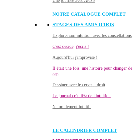
Une journée avec Alexis
NOTRE CATALOGUE COMPLET
STAGES DES AMIS D'IRIS
Explorer son intuition avec les constellations
C'est décidé, j'écris !
Aujourd'hui j'improvise !
Il était une fois, une histoire pour changer de
cap
Dessiner avec le cerveau droit
Le journal créatif© de l'intuition
Naturellement intuitif
LE CALENDRIER COMPLET