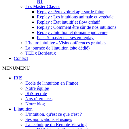
N1
Les Master Classes
Replay : Percevoir et agir sur le futur
Replay : Les intuitions animale et végétale
Replay : État intuitif et flow créatif
Replay : Comment être sûr de nos intuitions
Replay : Intuition et domaine judiciaire
Pack 5 master classes en replay
L'heure intuitive - Visioconférences gratuites
La journée de l'intuition (site dédié)
TEDx Bordeaux
Contact
MENU
MENU
IRIS
Ecole de l'intuition en France
Notre équipe
iRiS recrute
Nos références
Notre blog
L'intuition
L'intuition, qu'est ce que c'est ?
Ses applications et usages
La technique du Remote Viewing