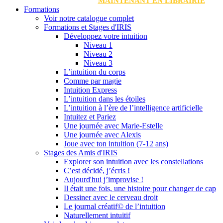
MAINTENANT EN LIBRAIRIE
Formations
Voir notre catalogue complet
Formations et Stages d'IRIS
Développez votre intuition
Niveau 1
Niveau 2
Niveau 3
L’intuition du corps
Comme par magie
Intuition Express
L’intuition dans les étoiles
L’intuition à l’ère de l’intelligence artificielle
Intuitez et Pariez
Une journée avec Marie-Estelle
Une journée avec Alexis
Joue avec ton intuition (7-12 ans)
Stages des Amis d'IRIS
Explorer son intuition avec les constellations
C’est décidé, j’écris !
Aujourd'hui j’improvise !
Il était une fois, une histoire pour changer de cap
Dessiner avec le cerveau droit
Le journal créatif© de l’intuition
Naturellement intuitif