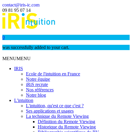
contact@iris-ic.com
09 81 95 07 14
0
was successfully added to your cart.
MENU
MENU
IRIS
Ecole de l'intuition en France
Notre équipe
iRiS recrute
Nos références
Notre blog
L'intuition
L'intuition, qu'est ce que c'est ?
Ses applications et usages
La technique du Remote Viewing
Définition du Remote Viewing
Historique du Remote Viewing