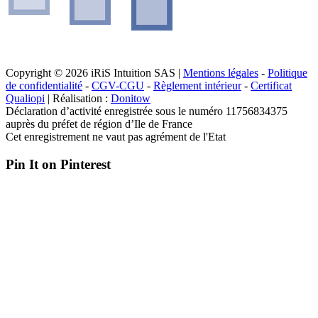
Copyright © 2026 iRiS Intuition SAS |
Mentions légales
-
Politique
de confidentialité
-
CGV-CGU
-
Règlement intérieur
-
Certificat
Qualiopi
| Réalisation :
Donitow
Déclaration d’activité enregistrée sous le numéro 11756834375
auprès du préfet de région d’Ile de France
Cet enregistrement ne vaut pas agrément de l'Etat
Pin It on Pinterest