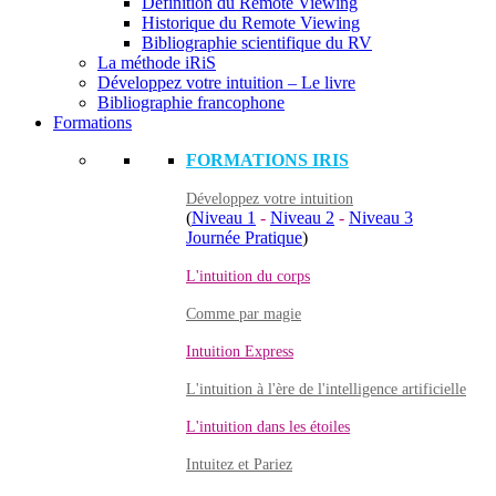
Définition du Remote Viewing
Historique du Remote Viewing
Bibliographie scientifique du RV
La méthode iRiS
Développez votre intuition – Le livre
Bibliographie francophone
Formations
FORMATIONS IRIS
Développez votre intuition
(
Niveau 1
-
Niveau 2
-
Niveau 3
Journée Pratique
)
L'intuition du corps
Comme par magie
Intuition Express
L'intuition à l'ère de l'intelligence artificielle
L'intuition dans les étoiles
Intuitez et Pariez