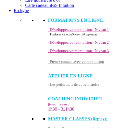
Lire notre livre d'or
Carte cadeau iRiS Intuition
En ligne
FORMATIONS EN LIGNE
- Développez votre intuition - Niveau 1
Prochaine visioconférence : 16 septembre
- Développez votre intuition - Niveau 2
- Développez votre intuition - Niveau 3
- Prenez contact avec votre intuition
ATELIER EN LIGNE
- Les petits mots de votre histoire
COACHING INDIVIDUEL
(tous niveaux)
1h30
-
3
1h30
x
MASTER CLASSES
(Replays)