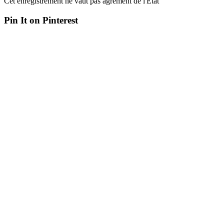
Cet enregistrement ne vaut pas agrément de l'Etat
Pin It on Pinterest