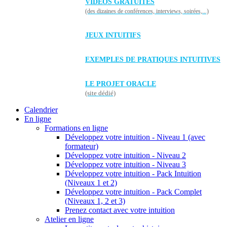
VIDÉOS GRATUITES
(des dizaines de conférences, interviews, soirées,...)
JEUX INTUITIFS
EXEMPLES DE PRATIQUES INTUITIVES
LE PROJET ORACLE
(site dédié)
Calendrier
En ligne
Formations en ligne
Développez votre intuition - Niveau 1 (avec
formateur)
Développez votre intuition - Niveau 2
Développez votre intuition - Niveau 3
Développez votre intuition - Pack Intuition
(Niveaux 1 et 2)
Développez votre intuition - Pack Complet
(Niveaux 1, 2 et 3)
Prenez contact avec votre intuition
Atelier en ligne