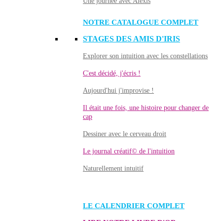
Une journée avec Alexis
NOTRE CATALOGUE COMPLET
STAGES DES AMIS D'IRIS
Explorer son intuition avec les constellations
C'est décidé, j'écris !
Aujourd'hui j'improvise !
Il était une fois, une histoire pour changer de
cap
Dessiner avec le cerveau droit
Le journal créatif© de l'intuition
Naturellement intuitif
LE CALENDRIER COMPLET