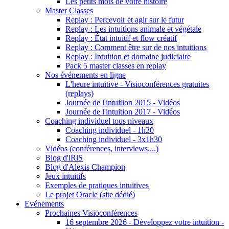
Les petits mots de votre histoire
Master Classes
Replay : Percevoir et agir sur le futur
Replay : Les intuitions animale et végétale
Replay : État intuitif et flow créatif
Replay : Comment être sur de nos intuitions
Replay : Intuition et domaine judiciaire
Pack 5 master classes en replay
Nos événements en ligne
L'heure intuitive - Visioconférences gratuites
(replays)
Journée de l'intuition 2015 - Vidéos
Journée de l'intuition 2017 - Vidéos
Coaching individuel tous niveaux
Coaching individuel - 1h30
Coaching individuel - 3x1h30
Vidéos (conférences, interviews,...)
Blog d'iRiS
Blog d'Alexis Champion
Jeux intuitifs
Exemples de pratiques intuitives
Le projet Oracle (site dédié)
Evénements
Prochaines Visioconférences
16 septembre 2026 - Développez votre intuition -