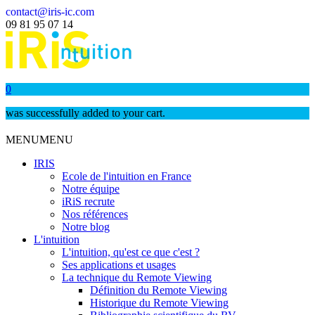
contact@iris-ic.com
09 81 95 07 14
0
was successfully added to your cart.
MENU
MENU
IRIS
Ecole de l'intuition en France
Notre équipe
iRiS recrute
Nos références
Notre blog
L'intuition
L'intuition, qu'est ce que c'est ?
Ses applications et usages
La technique du Remote Viewing
Définition du Remote Viewing
Historique du Remote Viewing