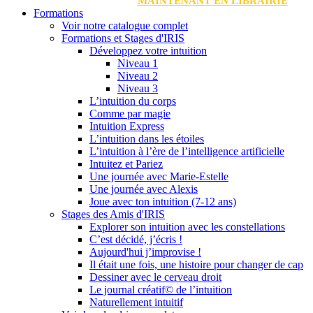
MAINTENANT EN LIBRAIRIE
Formations
Voir notre catalogue complet
Formations et Stages d'IRIS
Développez votre intuition
Niveau 1
Niveau 2
Niveau 3
L’intuition du corps
Comme par magie
Intuition Express
L’intuition dans les étoiles
L’intuition à l’ère de l’intelligence artificielle
Intuitez et Pariez
Une journée avec Marie-Estelle
Une journée avec Alexis
Joue avec ton intuition (7-12 ans)
Stages des Amis d'IRIS
Explorer son intuition avec les constellations
C’est décidé, j’écris !
Aujourd'hui j’improvise !
Il était une fois, une histoire pour changer de cap
Dessiner avec le cerveau droit
Le journal créatif© de l’intuition
Naturellement intuitif