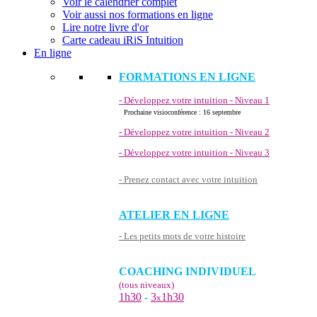
Voir le calendrier complet
Voir aussi nos formations en ligne
Lire notre livre d'or
Carte cadeau iRiS Intuition
En ligne
FORMATIONS EN LIGNE
- Développez votre intuition - Niveau 1
Prochaine visioconférence : 16 septembre
- Développez votre intuition - Niveau 2
- Développez votre intuition - Niveau 3
- Prenez contact avec votre intuition
ATELIER EN LIGNE
- Les petits mots de votre histoire
COACHING INDIVIDUEL
(tous niveaux)
1h30
-
3
1h30
x