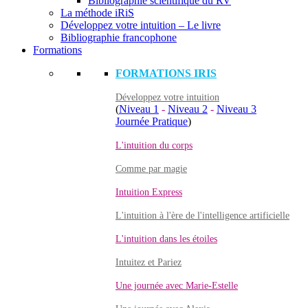
Bibliographie scientifique du RV
La méthode iRiS
Développez votre intuition – Le livre
Bibliographie francophone
Formations
FORMATIONS IRIS
Développez votre intuition
(
Niveau 1
-
Niveau 2
-
Niveau 3
Journée Pratique
)
L'intuition du corps
Comme par magie
Intuition Express
L'intuition à l'ère de l'intelligence artificielle
L'intuition dans les étoiles
Intuitez et Pariez
Une journée avec Marie-Estelle