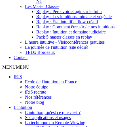
N1
Les Master Classes
Replay : Percevoir et agir sur le futur
Replay : Les intuitions animale et végétale
Replay : État intuitif et flow créatif
Replay : Comment être sûr de nos intuitions
Replay : Intuition et domaine judiciaire
Pack 5 master classes en replay
L'heure intuitive - Visioconférences gratuites
La journée de l'intuition (site dédié)
TEDx Bordeaux
Contact
MENU
MENU
IRIS
Ecole de l'intuition en France
Notre équipe
iRiS recrute
Nos références
Notre blog
L'intuition
L'intuition, qu'est ce que c'est ?
Ses applications et usages
La technique du Remote Viewing