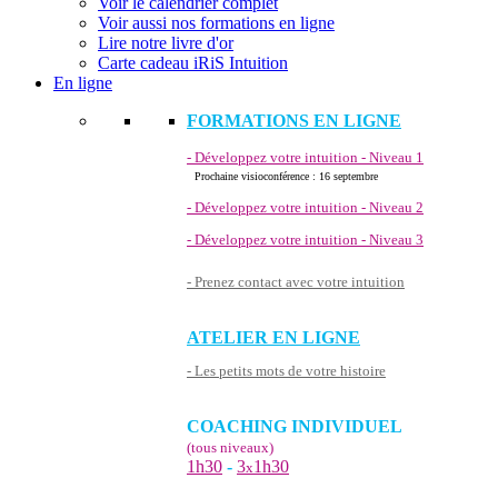
Voir le calendrier complet
Voir aussi nos formations en ligne
Lire notre livre d'or
Carte cadeau iRiS Intuition
En ligne
FORMATIONS EN LIGNE
- Développez votre intuition - Niveau 1
Prochaine visioconférence : 16 septembre
- Développez votre intuition - Niveau 2
- Développez votre intuition - Niveau 3
- Prenez contact avec votre intuition
ATELIER EN LIGNE
- Les petits mots de votre histoire
COACHING INDIVIDUEL
(tous niveaux)
1h30
-
3
1h30
x