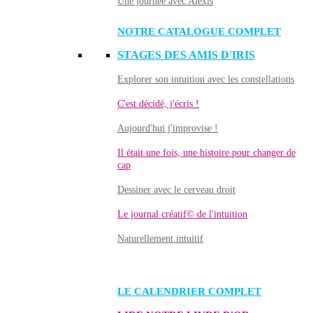
Une journée avec Alexis
NOTRE CATALOGUE COMPLET
STAGES DES AMIS D'IRIS
Explorer son intuition avec les constellations
C'est décidé, j'écris !
Aujourd'hui j'improvise !
Il était une fois, une histoire pour changer de
cap
Dessiner avec le cerveau droit
Le journal créatif© de l'intuition
Naturellement intuitif
LE CALENDRIER COMPLET