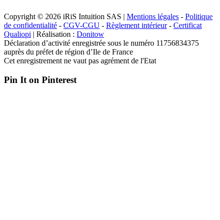
Copyright © 2026 iRiS Intuition SAS |
Mentions légales
-
Politique
de confidentialité
-
CGV-CGU
-
Règlement intérieur
-
Certificat
Qualiopi
| Réalisation :
Donitow
Déclaration d’activité enregistrée sous le numéro 11756834375
auprès du préfet de région d’Ile de France
Cet enregistrement ne vaut pas agrément de l'Etat
Pin It on Pinterest