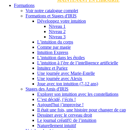
MAINTENANT EN LIBRAIRIE
Formations
Voir notre catalogue complet
Formations et Stages d'IRIS
Développez votre intuition
Niveau 1
Niveau 2
Niveau 3
L’intuition du corps
Comme par magie
Intuition Express
L’intuition dans les étoiles
L’intuition à l’ère de l’intelligence artificielle
Intuitez et Pariez
Une journée avec Marie-Estelle
Une journée avec Alexis
Joue avec ton intuition (7-12 ans)
Stages des Amis d'IRIS
Explorer son intuition avec les constellations
C’est décidé, j’écris !
Aujourd'hui j’improvise !
Il était une fois, une histoire pour changer de cap
Dessiner avec le cerveau droit
Le journal créatif© de l’intuition
Naturellement intuitif