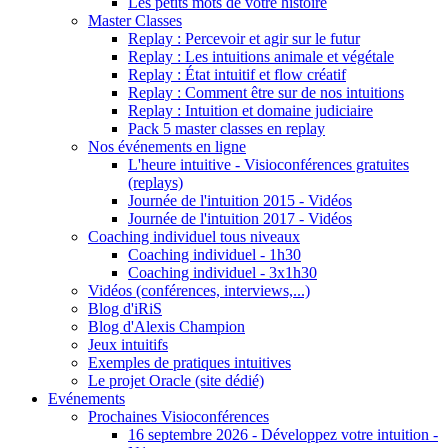
Les petits mots de votre histoire
Master Classes
Replay : Percevoir et agir sur le futur
Replay : Les intuitions animale et végétale
Replay : État intuitif et flow créatif
Replay : Comment être sur de nos intuitions
Replay : Intuition et domaine judiciaire
Pack 5 master classes en replay
Nos événements en ligne
L'heure intuitive - Visioconférences gratuites
(replays)
Journée de l'intuition 2015 - Vidéos
Journée de l'intuition 2017 - Vidéos
Coaching individuel tous niveaux
Coaching individuel - 1h30
Coaching individuel - 3x1h30
Vidéos (conférences, interviews,...)
Blog d'iRiS
Blog d'Alexis Champion
Jeux intuitifs
Exemples de pratiques intuitives
Le projet Oracle (site dédié)
Evénements
Prochaines Visioconférences
16 septembre 2026 - Développez votre intuition -