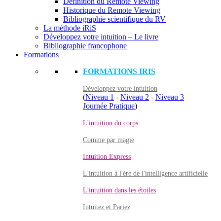
Définition du Remote Viewing
Historique du Remote Viewing
Bibliographie scientifique du RV
La méthode iRiS
Développez votre intuition – Le livre
Bibliographie francophone
Formations
FORMATIONS IRIS
Développez votre intuition
(
Niveau 1
-
Niveau 2
-
Niveau 3
Journée Pratique
)
L'intuition du corps
Comme par magie
Intuition Express
L'intuition à l'ère de l'intelligence artificielle
L'intuition dans les étoiles
Intuitez et Pariez