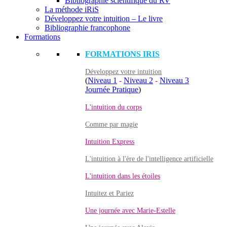
Bibliographie scientifique du RV
La méthode iRiS
Développez votre intuition – Le livre
Bibliographie francophone
Formations
FORMATIONS IRIS
Développez votre intuition
(
Niveau 1
-
Niveau 2
-
Niveau 3
Journée Pratique
)
L'intuition du corps
Comme par magie
Intuition Express
L'intuition à l'ère de l'intelligence artificielle
L'intuition dans les étoiles
Intuitez et Pariez
Une journée avec Marie-Estelle