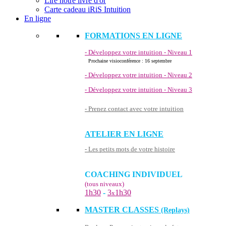
Lire notre livre d'or
Carte cadeau iRiS Intuition
En ligne
FORMATIONS EN LIGNE
- Développez votre intuition - Niveau 1
Prochaine visioconférence : 16 septembre
- Développez votre intuition - Niveau 2
- Développez votre intuition - Niveau 3
- Prenez contact avec votre intuition
ATELIER EN LIGNE
- Les petits mots de votre histoire
COACHING INDIVIDUEL
(tous niveaux)
1h30
-
3
1h30
x
MASTER CLASSES
(Replays)