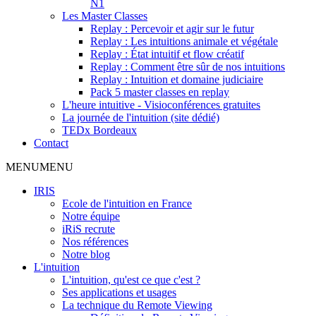
N1
Les Master Classes
Replay : Percevoir et agir sur le futur
Replay : Les intuitions animale et végétale
Replay : État intuitif et flow créatif
Replay : Comment être sûr de nos intuitions
Replay : Intuition et domaine judiciaire
Pack 5 master classes en replay
L'heure intuitive - Visioconférences gratuites
La journée de l'intuition (site dédié)
TEDx Bordeaux
Contact
MENU
MENU
IRIS
Ecole de l'intuition en France
Notre équipe
iRiS recrute
Nos références
Notre blog
L'intuition
L'intuition, qu'est ce que c'est ?
Ses applications et usages
La technique du Remote Viewing