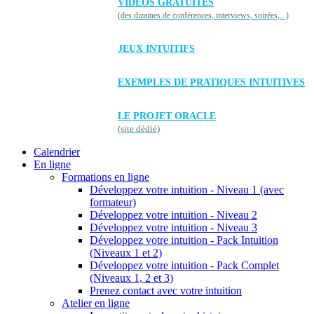
VIDÉOS GRATUITES
(des dizaines de conférences, interviews, soirées,...)
JEUX INTUITIFS
EXEMPLES DE PRATIQUES INTUITIVES
LE PROJET ORACLE
(site dédié)
Calendrier
En ligne
Formations en ligne
Développez votre intuition - Niveau 1 (avec
formateur)
Développez votre intuition - Niveau 2
Développez votre intuition - Niveau 3
Développez votre intuition - Pack Intuition
(Niveaux 1 et 2)
Développez votre intuition - Pack Complet
(Niveaux 1, 2 et 3)
Prenez contact avec votre intuition
Atelier en ligne