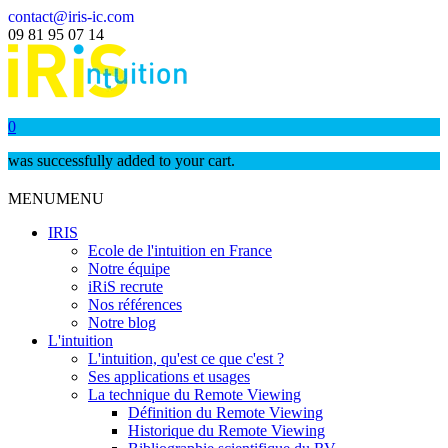
contact@iris-ic.com
09 81 95 07 14
0
was successfully added to your cart.
MENU
MENU
IRIS
Ecole de l'intuition en France
Notre équipe
iRiS recrute
Nos références
Notre blog
L'intuition
L'intuition, qu'est ce que c'est ?
Ses applications et usages
La technique du Remote Viewing
Définition du Remote Viewing
Historique du Remote Viewing