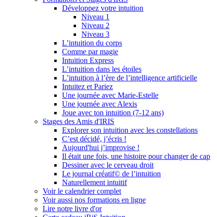
Développez votre intuition
Niveau 1
Niveau 2
Niveau 3
L’intuition du corps
Comme par magie
Intuition Express
L’intuition dans les étoiles
L’intuition à l’ère de l’intelligence artificielle
Intuitez et Pariez
Une journée avec Marie-Estelle
Une journée avec Alexis
Joue avec ton intuition (7-12 ans)
Stages des Amis d'IRIS
Explorer son intuition avec les constellations
C’est décidé, j’écris !
Aujourd'hui j’improvise !
Il était une fois, une histoire pour changer de cap
Dessiner avec le cerveau droit
Le journal créatif© de l’intuition
Naturellement intuitif
Voir le calendrier complet
Voir aussi nos formations en ligne
Lire notre livre d'or