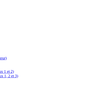
teur)
x 1 et 2)
x 1, 2 et 3)