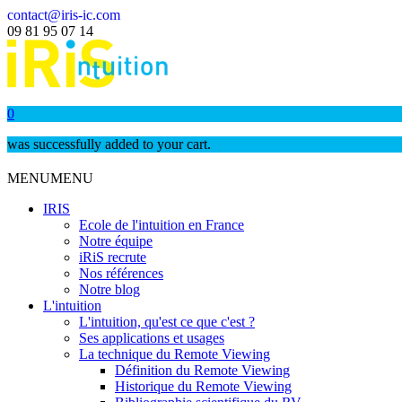
contact@iris-ic.com
09 81 95 07 14
0
was successfully added to your cart.
MENU
MENU
IRIS
Ecole de l'intuition en France
Notre équipe
iRiS recrute
Nos références
Notre blog
L'intuition
L'intuition, qu'est ce que c'est ?
Ses applications et usages
La technique du Remote Viewing
Définition du Remote Viewing
Historique du Remote Viewing