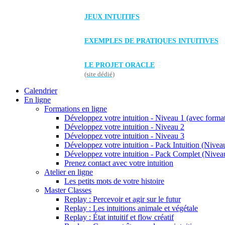
JEUX INTUITIFS
EXEMPLES DE PRATIQUES INTUITIVES
LE PROJET ORACLE
(site dédié)
Calendrier
En ligne
Formations en ligne
Développez votre intuition - Niveau 1 (avec forma
Développez votre intuition - Niveau 2
Développez votre intuition - Niveau 3
Développez votre intuition - Pack Intuition (Niveau
Développez votre intuition - Pack Complet (Niveau
Prenez contact avec votre intuition
Atelier en ligne
Les petits mots de votre histoire
Master Classes
Replay : Percevoir et agir sur le futur
Replay : Les intuitions animale et végétale
Replay : État intuitif et flow créatif