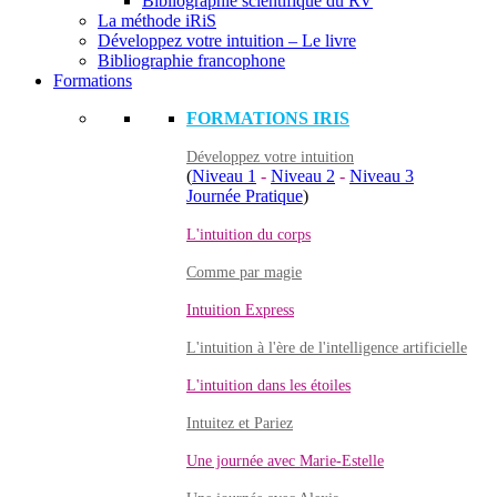
Bibliographie scientifique du RV
La méthode iRiS
Développez votre intuition – Le livre
Bibliographie francophone
Formations
FORMATIONS IRIS
Développez votre intuition
(
Niveau 1
-
Niveau 2
-
Niveau 3
Journée Pratique
)
L'intuition du corps
Comme par magie
Intuition Express
L'intuition à l'ère de l'intelligence artificielle
L'intuition dans les étoiles
Intuitez et Pariez
Une journée avec Marie-Estelle