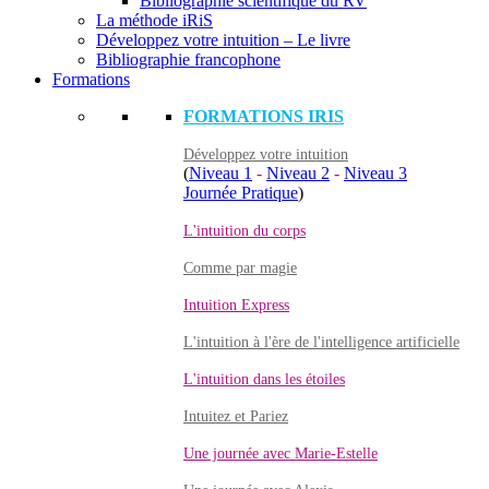
Bibliographie scientifique du RV
La méthode iRiS
Développez votre intuition – Le livre
Bibliographie francophone
Formations
FORMATIONS IRIS
Développez votre intuition
(
Niveau 1
-
Niveau 2
-
Niveau 3
Journée Pratique
)
L'intuition du corps
Comme par magie
Intuition Express
L'intuition à l'ère de l'intelligence artificielle
L'intuition dans les étoiles
Intuitez et Pariez
Une journée avec Marie-Estelle