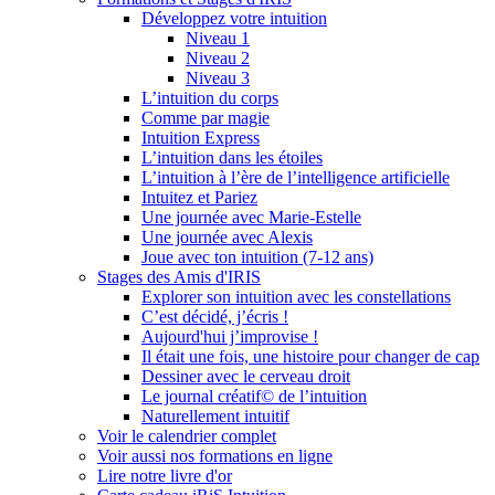
Développez votre intuition
Niveau 1
Niveau 2
Niveau 3
L’intuition du corps
Comme par magie
Intuition Express
L’intuition dans les étoiles
L’intuition à l’ère de l’intelligence artificielle
Intuitez et Pariez
Une journée avec Marie-Estelle
Une journée avec Alexis
Joue avec ton intuition (7-12 ans)
Stages des Amis d'IRIS
Explorer son intuition avec les constellations
C’est décidé, j’écris !
Aujourd'hui j’improvise !
Il était une fois, une histoire pour changer de cap
Dessiner avec le cerveau droit
Le journal créatif© de l’intuition
Naturellement intuitif
Voir le calendrier complet
Voir aussi nos formations en ligne
Lire notre livre d'or