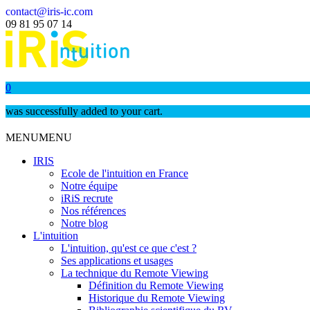
contact@iris-ic.com
09 81 95 07 14
0
was successfully added to your cart.
MENU
MENU
IRIS
Ecole de l'intuition en France
Notre équipe
iRiS recrute
Nos références
Notre blog
L'intuition
L'intuition, qu'est ce que c'est ?
Ses applications et usages
La technique du Remote Viewing
Définition du Remote Viewing
Historique du Remote Viewing