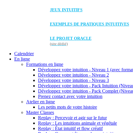
JEUX INTUITIFS
EXEMPLES DE PRATIQUES INTUITIVES
LE PROJET ORACLE
(site dédié)
Calendrier
En ligne
Formations en ligne
Développez votre intuition - Niveau 1 (avec forma
Développez votre intuition - Niveau 2
Développez votre intuition - Niveau 3
Développez votre intuition - Pack Intuition (Niveau
Développez votre intuition - Pack Complet (Niveau
Prenez contact avec votre intuition
Atelier en ligne
Les petits mots de votre histoire
Master Classes
Replay : Percevoir et agir sur le futur
Replay : Les intuitions animale et végétale
Replay : État intuitif et flow créatif