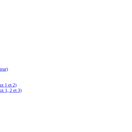
teur)
x 1 et 2)
x 1, 2 et 3)