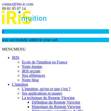
contact@iris-ic.com
09 81 95 07 14
0
was successfully added to your cart.
MENU
MENU
IRIS
Ecole de l'intuition en France
Notre équipe
iRiS recrute
Nos références
Notre blog
L'intuition
L'intuition, qu'est ce que c'est ?
Ses applications et usages
La technique du Remote Viewing
Définition du Remote Viewing
Historique du Remote Viewing