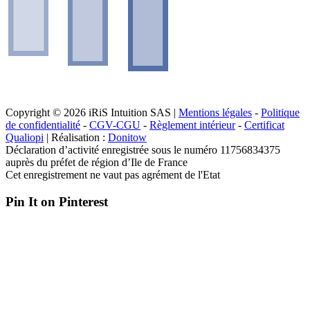
Copyright © 2026 iRiS Intuition SAS |
Mentions légales
-
Politique
de confidentialité
-
CGV-CGU
-
Règlement intérieur
-
Certificat
Qualiopi
| Réalisation :
Donitow
Déclaration d’activité enregistrée sous le numéro 11756834375
auprès du préfet de région d’Ile de France
Cet enregistrement ne vaut pas agrément de l'Etat
Pin It on Pinterest