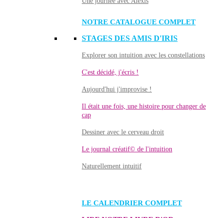
Une journée avec Alexis
NOTRE CATALOGUE COMPLET
STAGES DES AMIS D'IRIS
Explorer son intuition avec les constellations
C'est décidé, j'écris !
Aujourd'hui j'improvise !
Il était une fois, une histoire pour changer de
cap
Dessiner avec le cerveau droit
Le journal créatif© de l'intuition
Naturellement intuitif
LE CALENDRIER COMPLET