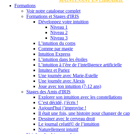
MAINTENANT EN LIBRAIRIE
Formations
Voir notre catalogue complet
Formations et Stages d'IRIS
Développez votre intuition
Niveau 1
Niveau 2
Niveau 3
L’intuition du corps
Comme par magie
Intuition Express
L’intuition dans les étoiles
L’intuition à l’ère de l’intelligence artificielle
Intuitez et Pariez
Une journée avec Marie-Estelle
Une journée avec Alexis
Joue avec ton intuition (7-12 ans)
Stages des Amis d'IRIS
Explorer son intuition avec les constellations
C’est décidé, j’écris !
Aujourd'hui j’improvise !
Il était une fois, une histoire pour changer de cap
Dessiner avec le cerveau droit
Le journal créatif© de l’intuition
Naturellement intuitif