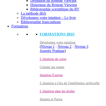
Définition du Remote Viewing
Historique du Remote Viewing
Bibliographie scientifique du RV
La méthode iRiS
Développez votre intuition – Le livre
Bibliographie francophone
Formations
FORMATIONS IRIS
Développez votre intuition
(
Niveau 1
-
Niveau 2
-
Niveau 3
Journée Pratique
)
L'intuition du corps
Comme par magie
Intuition Express
L'intuition à l'ère de l'intelligence artificielle
L'intuition dans les étoiles
Intuitez et Pariez