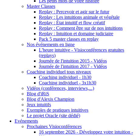
Les petits mots de votre histoire
Master Classes
Replay : Percevoir et agir sur le futur
Replay : Les intuitions animale et végétale
Replay : État intuitif et flow créatif
Replay : Comment être sur de nos intuitions
Replay : Intuition et domaine judiciaire
Pack 5 master classes en replay
Nos événements en ligne
L'heure intuitive - Visioconférences gratuites
(replays)
Journée de l'intuition 2015 - Vidéos
Journée de l'intuition 2017 - Vidéos
Coaching individuel tous niveaux
Coaching individuel - 1h30
Coaching individuel - 3x1h30
Vidéos (conférences, interviews,...)
Blog d'iRiS
Blog d'Alexis Champion
Jeux intuitifs
Exemples de pratiques intuitives
Le projet Oracle (site dédié)
Evénements
Prochaines Visioconférences
16 septembre 2026 - Développez votre intuition -