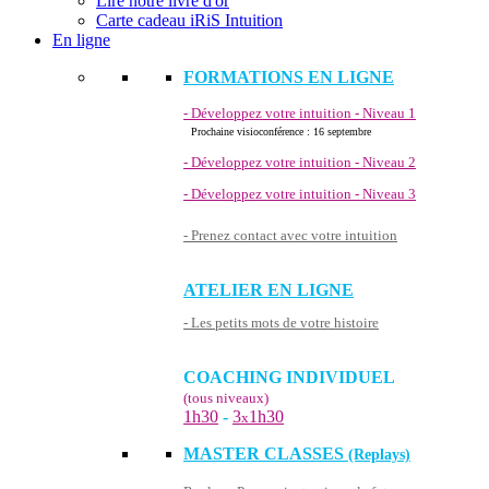
Lire notre livre d'or
Carte cadeau iRiS Intuition
En ligne
FORMATIONS EN LIGNE
- Développez votre intuition - Niveau 1
Prochaine visioconférence : 16 septembre
- Développez votre intuition - Niveau 2
- Développez votre intuition - Niveau 3
- Prenez contact avec votre intuition
ATELIER EN LIGNE
- Les petits mots de votre histoire
COACHING INDIVIDUEL
(tous niveaux)
1h30
-
3
1h30
x
MASTER CLASSES
(Replays)