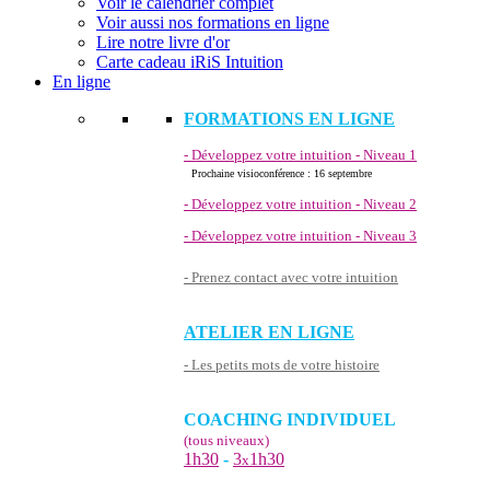
Voir le calendrier complet
Voir aussi nos formations en ligne
Lire notre livre d'or
Carte cadeau iRiS Intuition
En ligne
FORMATIONS EN LIGNE
- Développez votre intuition - Niveau 1
Prochaine visioconférence : 16 septembre
- Développez votre intuition - Niveau 2
- Développez votre intuition - Niveau 3
- Prenez contact avec votre intuition
ATELIER EN LIGNE
- Les petits mots de votre histoire
COACHING INDIVIDUEL
(tous niveaux)
1h30
-
3
1h30
x