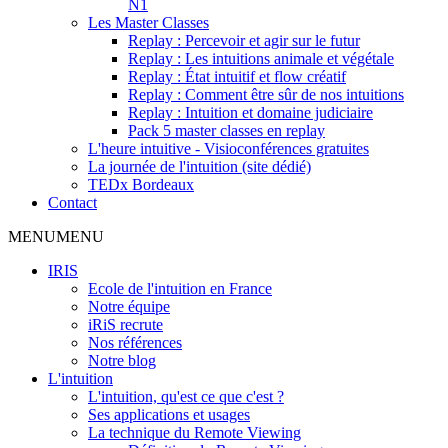
N1
Les Master Classes
Replay : Percevoir et agir sur le futur
Replay : Les intuitions animale et végétale
Replay : État intuitif et flow créatif
Replay : Comment être sûr de nos intuitions
Replay : Intuition et domaine judiciaire
Pack 5 master classes en replay
L'heure intuitive - Visioconférences gratuites
La journée de l'intuition (site dédié)
TEDx Bordeaux
Contact
MENU
MENU
IRIS
Ecole de l'intuition en France
Notre équipe
iRiS recrute
Nos références
Notre blog
L'intuition
L'intuition, qu'est ce que c'est ?
Ses applications et usages
La technique du Remote Viewing