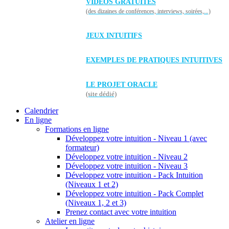
VIDÉOS GRATUITES
(des dizaines de conférences, interviews, soirées,...)
JEUX INTUITIFS
EXEMPLES DE PRATIQUES INTUITIVES
LE PROJET ORACLE
(site dédié)
Calendrier
En ligne
Formations en ligne
Développez votre intuition - Niveau 1 (avec
formateur)
Développez votre intuition - Niveau 2
Développez votre intuition - Niveau 3
Développez votre intuition - Pack Intuition
(Niveaux 1 et 2)
Développez votre intuition - Pack Complet
(Niveaux 1, 2 et 3)
Prenez contact avec votre intuition
Atelier en ligne