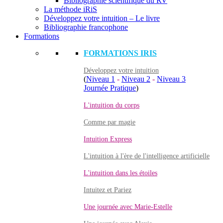
Bibliographie scientifique du RV
La méthode iRiS
Développez votre intuition – Le livre
Bibliographie francophone
Formations
FORMATIONS IRIS
Développez votre intuition
(
Niveau 1
-
Niveau 2
-
Niveau 3
Journée Pratique
)
L'intuition du corps
Comme par magie
Intuition Express
L'intuition à l'ère de l'intelligence artificielle
L'intuition dans les étoiles
Intuitez et Pariez
Une journée avec Marie-Estelle