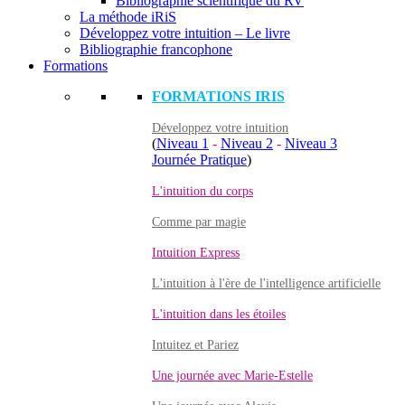
Bibliographie scientifique du RV
La méthode iRiS
Développez votre intuition – Le livre
Bibliographie francophone
Formations
FORMATIONS IRIS
Développez votre intuition
(
Niveau 1
-
Niveau 2
-
Niveau 3
Journée Pratique
)
L'intuition du corps
Comme par magie
Intuition Express
L'intuition à l'ère de l'intelligence artificielle
L'intuition dans les étoiles
Intuitez et Pariez
Une journée avec Marie-Estelle