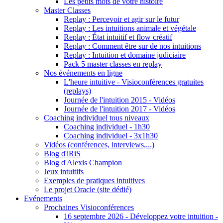
Les petits mots de votre histoire
Master Classes
Replay : Percevoir et agir sur le futur
Replay : Les intuitions animale et végétale
Replay : État intuitif et flow créatif
Replay : Comment être sur de nos intuitions
Replay : Intuition et domaine judiciaire
Pack 5 master classes en replay
Nos événements en ligne
L'heure intuitive - Visioconférences gratuites
(replays)
Journée de l'intuition 2015 - Vidéos
Journée de l'intuition 2017 - Vidéos
Coaching individuel tous niveaux
Coaching individuel - 1h30
Coaching individuel - 3x1h30
Vidéos (conférences, interviews,...)
Blog d'iRiS
Blog d'Alexis Champion
Jeux intuitifs
Exemples de pratiques intuitives
Le projet Oracle (site dédié)
Evénements
Prochaines Visioconférences
16 septembre 2026 - Développez votre intuition -