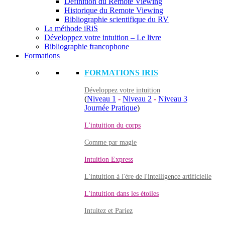
Définition du Remote Viewing
Historique du Remote Viewing
Bibliographie scientifique du RV
La méthode iRiS
Développez votre intuition – Le livre
Bibliographie francophone
Formations
FORMATIONS IRIS
Développez votre intuition
(
Niveau 1
-
Niveau 2
-
Niveau 3
Journée Pratique
)
L'intuition du corps
Comme par magie
Intuition Express
L'intuition à l'ère de l'intelligence artificielle
L'intuition dans les étoiles
Intuitez et Pariez