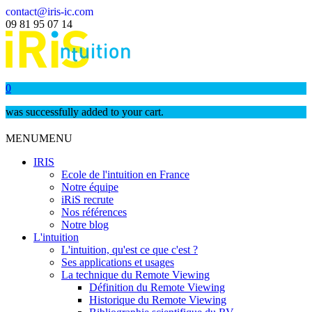
contact@iris-ic.com
09 81 95 07 14
0
was successfully added to your cart.
MENU
MENU
IRIS
Ecole de l'intuition en France
Notre équipe
iRiS recrute
Nos références
Notre blog
L'intuition
L'intuition, qu'est ce que c'est ?
Ses applications et usages
La technique du Remote Viewing
Définition du Remote Viewing
Historique du Remote Viewing