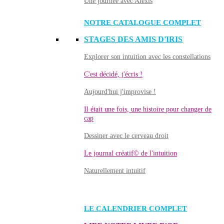
Une journée avec Alexis
NOTRE CATALOGUE COMPLET
STAGES DES AMIS D'IRIS
Explorer son intuition avec les constellations
C'est décidé, j'écris !
Aujourd'hui j'improvise !
Il était une fois, une histoire pour changer de
cap
Dessiner avec le cerveau droit
Le journal créatif© de l'intuition
Naturellement intuitif
LE CALENDRIER COMPLET