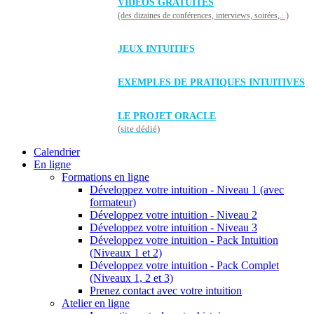
VIDÉOS GRATUITES
(des dizaines de conférences, interviews, soirées,...)
JEUX INTUITIFS
EXEMPLES DE PRATIQUES INTUITIVES
LE PROJET ORACLE
(site dédié)
Calendrier
En ligne
Formations en ligne
Développez votre intuition - Niveau 1 (avec
formateur)
Développez votre intuition - Niveau 2
Développez votre intuition - Niveau 3
Développez votre intuition - Pack Intuition
(Niveaux 1 et 2)
Développez votre intuition - Pack Complet
(Niveaux 1, 2 et 3)
Prenez contact avec votre intuition
Atelier en ligne