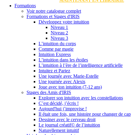
MAINTENANT EN LIBRAIRIE
Formations
Voir notre catalogue complet
Formations et Stages d'IRIS
Développez votre intuition
Niveau 1
Niveau 2
Niveau 3
L’intuition du corps
Comme par magie
Intuition Express
L’intuition dans les étoiles
L’intuition à l’ère de l’intelligence artificielle
Intuitez et Pariez
Une journée avec Marie-Estelle
Une journée avec Alexis
Joue avec ton intuition (7-12 ans)
Stages des Amis d'IRIS
Explorer son intuition avec les constellations
C’est décidé, j’écris !
Aujourd'hui j’improvise !
Il était une fois, une histoire pour changer de cap
Dessiner avec le cerveau droit
Le journal créatif© de l’intuition
Naturellement intuitif