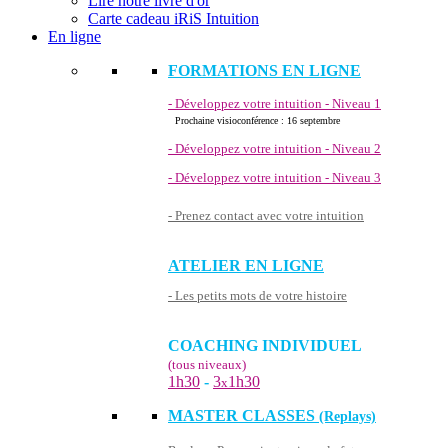
Lire notre livre d'or
Carte cadeau iRiS Intuition
En ligne
FORMATIONS EN LIGNE
- Développez votre intuition - Niveau 1
Prochaine visioconférence : 16 septembre
- Développez votre intuition - Niveau 2
- Développez votre intuition - Niveau 3
- Prenez contact avec votre intuition
ATELIER EN LIGNE
- Les petits mots de votre histoire
COACHING INDIVIDUEL
(tous niveaux)
1h30
-
3
1h30
x
MASTER CLASSES
(Replays)