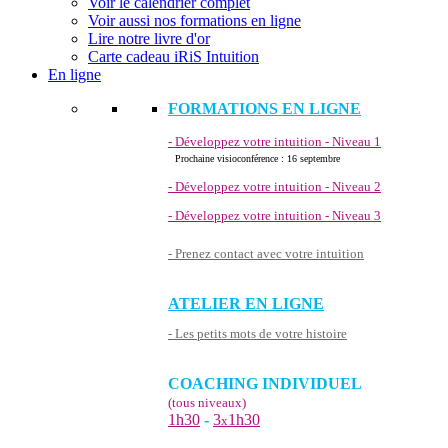
Voir le calendrier complet
Voir aussi nos formations en ligne
Lire notre livre d'or
Carte cadeau iRiS Intuition
En ligne
FORMATIONS EN LIGNE
- Développez votre intuition - Niveau 1
Prochaine visioconférence : 16 septembre
- Développez votre intuition - Niveau 2
- Développez votre intuition - Niveau 3
- Prenez contact avec votre intuition
ATELIER EN LIGNE
- Les petits mots de votre histoire
COACHING INDIVIDUEL
(tous niveaux)
1h30
-
3
1h30
x