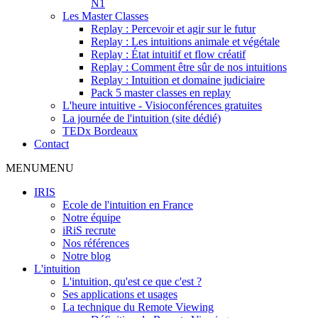
N1
Les Master Classes
Replay : Percevoir et agir sur le futur
Replay : Les intuitions animale et végétale
Replay : État intuitif et flow créatif
Replay : Comment être sûr de nos intuitions
Replay : Intuition et domaine judiciaire
Pack 5 master classes en replay
L'heure intuitive - Visioconférences gratuites
La journée de l'intuition (site dédié)
TEDx Bordeaux
Contact
MENU
MENU
IRIS
Ecole de l'intuition en France
Notre équipe
iRiS recrute
Nos références
Notre blog
L'intuition
L'intuition, qu'est ce que c'est ?
Ses applications et usages
La technique du Remote Viewing