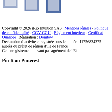
Copyright © 2026 iRiS Intuition SAS |
Mentions légales
-
Politique
de confidentialité
-
CGV-CGU
-
Règlement intérieur
-
Certificat
Qualiopi
| Réalisation :
Donitow
Déclaration d’activité enregistrée sous le numéro 11756834375
auprès du préfet de région d’Ile de France
Cet enregistrement ne vaut pas agrément de l'Etat
Pin It on Pinterest