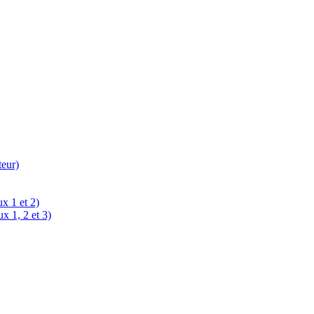
teur)
x 1 et 2)
x 1, 2 et 3)