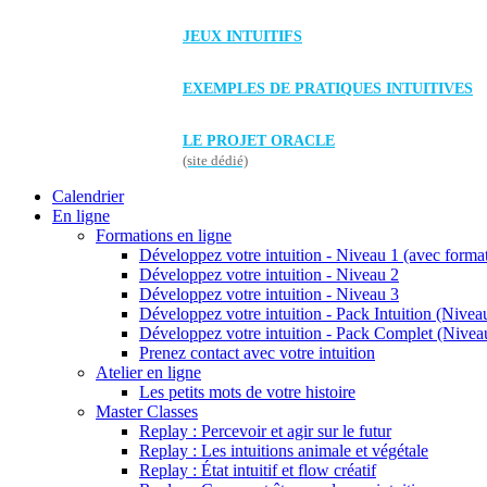
JEUX INTUITIFS
EXEMPLES DE PRATIQUES INTUITIVES
LE PROJET ORACLE
(site dédié)
Calendrier
En ligne
Formations en ligne
Développez votre intuition - Niveau 1 (avec forma
Développez votre intuition - Niveau 2
Développez votre intuition - Niveau 3
Développez votre intuition - Pack Intuition (Niveau
Développez votre intuition - Pack Complet (Niveau
Prenez contact avec votre intuition
Atelier en ligne
Les petits mots de votre histoire
Master Classes
Replay : Percevoir et agir sur le futur
Replay : Les intuitions animale et végétale
Replay : État intuitif et flow créatif