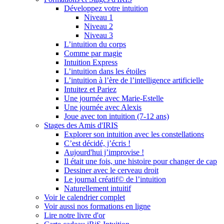
Développez votre intuition
Niveau 1
Niveau 2
Niveau 3
L’intuition du corps
Comme par magie
Intuition Express
L’intuition dans les étoiles
L’intuition à l’ère de l’intelligence artificielle
Intuitez et Pariez
Une journée avec Marie-Estelle
Une journée avec Alexis
Joue avec ton intuition (7-12 ans)
Stages des Amis d'IRIS
Explorer son intuition avec les constellations
C’est décidé, j’écris !
Aujourd'hui j’improvise !
Il était une fois, une histoire pour changer de cap
Dessiner avec le cerveau droit
Le journal créatif© de l’intuition
Naturellement intuitif
Voir le calendrier complet
Voir aussi nos formations en ligne
Lire notre livre d'or