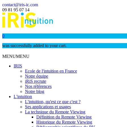
contact@iris-ic.com
09 81 95 07 14
0
was successfully added to your cart.
MENU
MENU
IRIS
Ecole de l'intuition en France
Notre équipe
iRiS recrute
Nos références
Notre blog
L'intuition
L'intuition, qu'est ce que c'est ?
Ses applications et usages
La technique du Remote Viewing
Définition du Remote Viewing
Historique du Remote Viewing