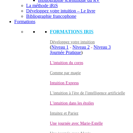
Bibliographie scientifique du RV
La méthode iRiS
Développez votre intuition – Le livre
Bibliographie francophone
Formations
FORMATIONS IRIS
Développez votre intuition
(
Niveau 1
-
Niveau 2
-
Niveau 3
Journée Pratique
)
L'intuition du corps
Comme par magie
Intuition Express
L'intuition à l'ère de l'intelligence artificielle
L'intuition dans les étoiles
Intuitez et Pariez
Une journée avec Marie-Estelle