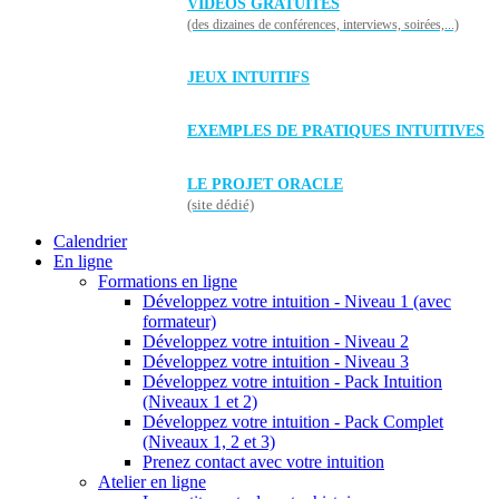
VIDÉOS GRATUITES
(des dizaines de conférences, interviews, soirées,...)
JEUX INTUITIFS
EXEMPLES DE PRATIQUES INTUITIVES
LE PROJET ORACLE
(site dédié)
Calendrier
En ligne
Formations en ligne
Développez votre intuition - Niveau 1 (avec
formateur)
Développez votre intuition - Niveau 2
Développez votre intuition - Niveau 3
Développez votre intuition - Pack Intuition
(Niveaux 1 et 2)
Développez votre intuition - Pack Complet
(Niveaux 1, 2 et 3)
Prenez contact avec votre intuition
Atelier en ligne