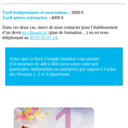
Tarif indépendants et associations :
3000 €
Tarif autres entreprises :
4000 €
Dans ces deux cas, merci de nous contacter pour l’établissement
d’un devis
en cliquant ici
(plan de formation…) ou en nous
téléphonant au
09 81 95 07 14
.
Notez que ce Pack Complet Intuition vous permet
d’économiser de 400 à 800 euros selon votre tarif
(particulier, indépendant ou entreprise) par rapport à l’achat
des Niveaux 1, 2 et 3 séparément.