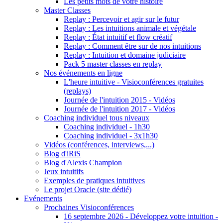
Les petits mots de votre histoire
Master Classes
Replay : Percevoir et agir sur le futur
Replay : Les intuitions animale et végétale
Replay : État intuitif et flow créatif
Replay : Comment être sur de nos intuitions
Replay : Intuition et domaine judiciaire
Pack 5 master classes en replay
Nos événements en ligne
L'heure intuitive - Visioconférences gratuites
(replays)
Journée de l'intuition 2015 - Vidéos
Journée de l'intuition 2017 - Vidéos
Coaching individuel tous niveaux
Coaching individuel - 1h30
Coaching individuel - 3x1h30
Vidéos (conférences, interviews,...)
Blog d'iRiS
Blog d'Alexis Champion
Jeux intuitifs
Exemples de pratiques intuitives
Le projet Oracle (site dédié)
Evénements
Prochaines Visioconférences
16 septembre 2026 - Développez votre intuition -