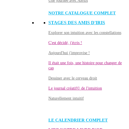
Une journée avec Alexis
NOTRE CATALOGUE COMPLET
STAGES DES AMIS D'IRIS
Explorer son intuition avec les constellations
C'est décidé, j'écris !
Aujourd'hui j'improvise !
Il était une fois, une histoire pour changer de
cap
Dessiner avec le cerveau droit
Le journal créatif© de l'intuition
Naturellement intuitif
LE CALENDRIER COMPLET