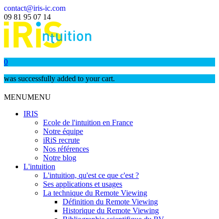
contact@iris-ic.com
09 81 95 07 14
0
was successfully added to your cart.
MENU
MENU
IRIS
Ecole de l'intuition en France
Notre équipe
iRiS recrute
Nos références
Notre blog
L'intuition
L'intuition, qu'est ce que c'est ?
Ses applications et usages
La technique du Remote Viewing
Définition du Remote Viewing
Historique du Remote Viewing