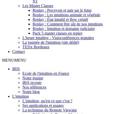
N1
Les Master Classes
Replay : Percevoir et agir sur le futur
Replay : Les intuitions animale et végétale
Replay : État intuitif et flow créatif
Replay : Comment être sûr de nos intuitions
Replay : Intuition et domaine judiciaire
Pack 5 master classes en replay
L'heure intuitive - Visioconférences gratuites
La journée de l'intuition (site dédié)
TEDx Bordeaux
Contact
MENU
MENU
IRIS
Ecole de l'intuition en France
Notre équipe
iRiS recrute
Nos références
Notre blog
L'intuition
L'intuition, qu'est ce que c'est ?
Ses applications et usages
La technique du Remote Viewing