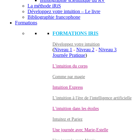
Bibliographie scientifique du RV
La méthode iRiS
Développez votre intuition – Le livre
Bibliographie francophone
Formations
FORMATIONS IRIS
Développez votre intuition
(
Niveau 1
-
Niveau 2
-
Niveau 3
Journée Pratique
)
L'intuition du corps
Comme par magie
Intuition Express
L'intuition à l'ère de l'intelligence artificielle
L'intuition dans les étoiles
Intuitez et Pariez
Une journée avec Marie-Estelle