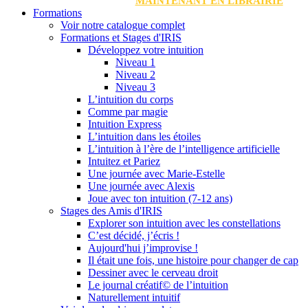
MAINTENANT EN LIBRAIRIE
Formations
Voir notre catalogue complet
Formations et Stages d'IRIS
Développez votre intuition
Niveau 1
Niveau 2
Niveau 3
L’intuition du corps
Comme par magie
Intuition Express
L’intuition dans les étoiles
L’intuition à l’ère de l’intelligence artificielle
Intuitez et Pariez
Une journée avec Marie-Estelle
Une journée avec Alexis
Joue avec ton intuition (7-12 ans)
Stages des Amis d'IRIS
Explorer son intuition avec les constellations
C’est décidé, j’écris !
Aujourd'hui j’improvise !
Il était une fois, une histoire pour changer de cap
Dessiner avec le cerveau droit
Le journal créatif© de l’intuition
Naturellement intuitif