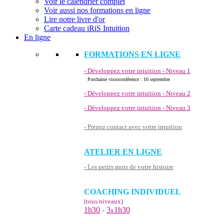
Voir le calendrier complet
Voir aussi nos formations en ligne
Lire notre livre d'or
Carte cadeau iRiS Intuition
En ligne
FORMATIONS EN LIGNE
- Développez votre intuition - Niveau 1
Prochaine visioconférence : 16 septembre
- Développez votre intuition - Niveau 2
- Développez votre intuition - Niveau 3
- Prenez contact avec votre intuition
ATELIER EN LIGNE
- Les petits mots de votre histoire
COACHING INDIVIDUEL
(tous niveaux)
1h30
-
3
1h30
x