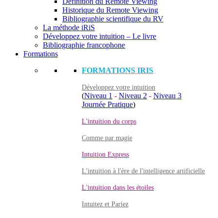
Définition du Remote Viewing
Historique du Remote Viewing
Bibliographie scientifique du RV
La méthode iRiS
Développez votre intuition – Le livre
Bibliographie francophone
Formations
FORMATIONS IRIS
Développez votre intuition
(
Niveau 1
-
Niveau 2
-
Niveau 3
Journée Pratique
)
L'intuition du corps
Comme par magie
Intuition Express
L'intuition à l'ère de l'intelligence artificielle
L'intuition dans les étoiles
Intuitez et Pariez