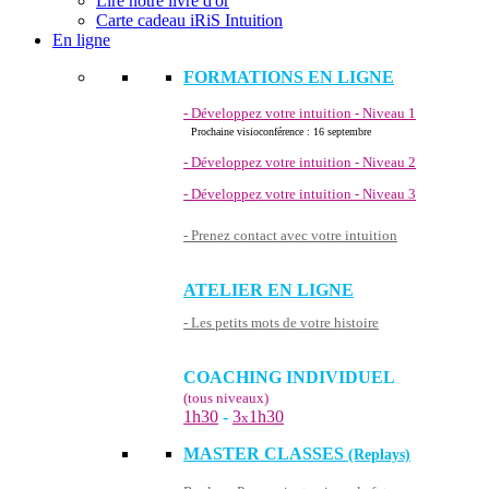
Lire notre livre d'or
Carte cadeau iRiS Intuition
En ligne
FORMATIONS EN LIGNE
- Développez votre intuition - Niveau 1
Prochaine visioconférence : 16 septembre
- Développez votre intuition - Niveau 2
- Développez votre intuition - Niveau 3
- Prenez contact avec votre intuition
ATELIER EN LIGNE
- Les petits mots de votre histoire
COACHING INDIVIDUEL
(tous niveaux)
1h30
-
3
1h30
x
MASTER CLASSES
(Replays)