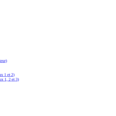
teur)
x 1 et 2)
x 1, 2 et 3)