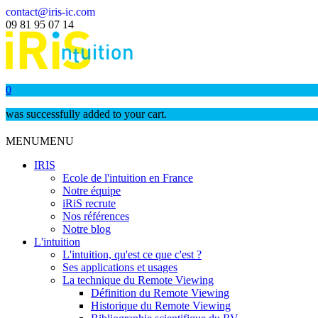
contact@iris-ic.com
09 81 95 07 14
0
was successfully added to your cart.
MENU
MENU
IRIS
Ecole de l'intuition en France
Notre équipe
iRiS recrute
Nos références
Notre blog
L'intuition
L'intuition, qu'est ce que c'est ?
Ses applications et usages
La technique du Remote Viewing
Définition du Remote Viewing
Historique du Remote Viewing