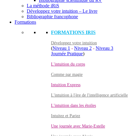
Bibliographie scientifique du RV
La méthode iRiS
Développez votre intuition – Le livre
Bibliographie francophone
Formations
FORMATIONS IRIS
Développez votre intuition
(
Niveau 1
-
Niveau 2
-
Niveau 3
Journée Pratique
)
L'intuition du corps
Comme par magie
Intuition Express
L'intuition à l'ère de l'intelligence artificielle
L'intuition dans les étoiles
Intuitez et Pariez
Une journée avec Marie-Estelle