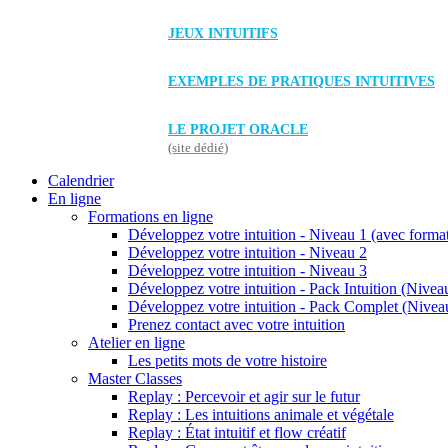
JEUX INTUITIFS
EXEMPLES DE PRATIQUES INTUITIVES
LE PROJET ORACLE
(site dédié)
Calendrier
En ligne
Formations en ligne
Développez votre intuition - Niveau 1 (avec forma
Développez votre intuition - Niveau 2
Développez votre intuition - Niveau 3
Développez votre intuition - Pack Intuition (Niveau
Développez votre intuition - Pack Complet (Niveau
Prenez contact avec votre intuition
Atelier en ligne
Les petits mots de votre histoire
Master Classes
Replay : Percevoir et agir sur le futur
Replay : Les intuitions animale et végétale
Replay : État intuitif et flow créatif