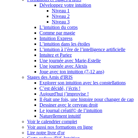
Développez votre intuition
Niveau 1
Niveau 2
Niveau 3
L’intuition du corps
Comme par magie
Intuition Express
L’intuition dans les étoiles
L’intuition à l’ère de l’intelligence artificielle
Intuitez et Pariez
Une journée avec Marie-Estelle
Une journée avec Alexis
Joue avec ton intuition (7-12 ans)
Stages des Amis d'IRIS
Explorer son intuition avec les constellations
C’est décidé, j’écris !
Aujourd'hui j’improvise !
Il était une fois, une histoire pour changer de cap
Dessiner avec le cerveau droit
Le journal créatif© de l’intuition
Naturellement intuitif
Voir le calendrier complet
Voir aussi nos formations en ligne
Lire notre livre d'or