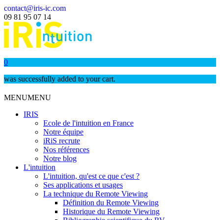
contact@iris-ic.com
09 81 95 07 14
0
was successfully added to your cart.
MENU
MENU
IRIS
Ecole de l'intuition en France
Notre équipe
iRiS recrute
Nos références
Notre blog
L'intuition
L'intuition, qu'est ce que c'est ?
Ses applications et usages
La technique du Remote Viewing
Définition du Remote Viewing
Historique du Remote Viewing