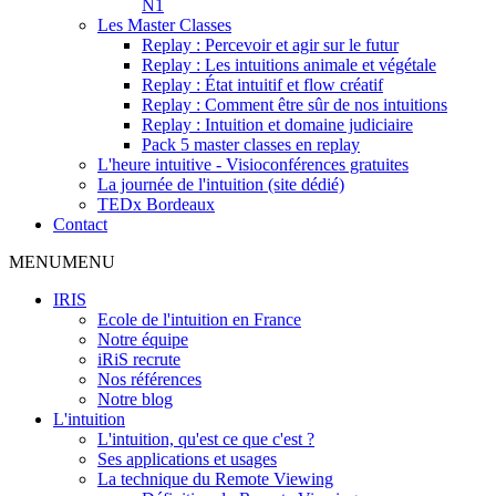
N1
Les Master Classes
Replay : Percevoir et agir sur le futur
Replay : Les intuitions animale et végétale
Replay : État intuitif et flow créatif
Replay : Comment être sûr de nos intuitions
Replay : Intuition et domaine judiciaire
Pack 5 master classes en replay
L'heure intuitive - Visioconférences gratuites
La journée de l'intuition (site dédié)
TEDx Bordeaux
Contact
MENU
MENU
IRIS
Ecole de l'intuition en France
Notre équipe
iRiS recrute
Nos références
Notre blog
L'intuition
L'intuition, qu'est ce que c'est ?
Ses applications et usages
La technique du Remote Viewing