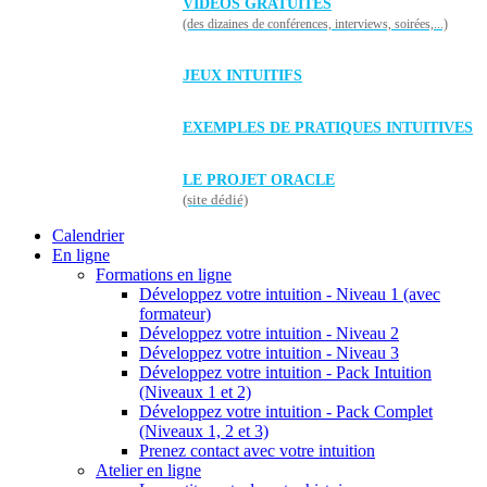
VIDÉOS GRATUITES
(des dizaines de conférences, interviews, soirées,...)
JEUX INTUITIFS
EXEMPLES DE PRATIQUES INTUITIVES
LE PROJET ORACLE
(site dédié)
Calendrier
En ligne
Formations en ligne
Développez votre intuition - Niveau 1 (avec
formateur)
Développez votre intuition - Niveau 2
Développez votre intuition - Niveau 3
Développez votre intuition - Pack Intuition
(Niveaux 1 et 2)
Développez votre intuition - Pack Complet
(Niveaux 1, 2 et 3)
Prenez contact avec votre intuition
Atelier en ligne