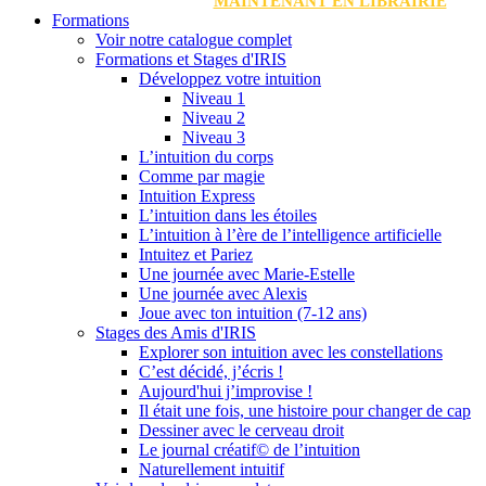
MAINTENANT EN LIBRAIRIE
Formations
Voir notre catalogue complet
Formations et Stages d'IRIS
Développez votre intuition
Niveau 1
Niveau 2
Niveau 3
L’intuition du corps
Comme par magie
Intuition Express
L’intuition dans les étoiles
L’intuition à l’ère de l’intelligence artificielle
Intuitez et Pariez
Une journée avec Marie-Estelle
Une journée avec Alexis
Joue avec ton intuition (7-12 ans)
Stages des Amis d'IRIS
Explorer son intuition avec les constellations
C’est décidé, j’écris !
Aujourd'hui j’improvise !
Il était une fois, une histoire pour changer de cap
Dessiner avec le cerveau droit
Le journal créatif© de l’intuition
Naturellement intuitif