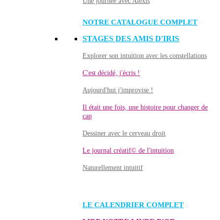
Une journée avec Alexis
NOTRE CATALOGUE COMPLET
STAGES DES AMIS D'IRIS
Explorer son intuition avec les constellations
C'est décidé, j'écris !
Aujourd'hui j'improvise !
Il était une fois, une histoire pour changer de
cap
Dessiner avec le cerveau droit
Le journal créatif© de l'intuition
Naturellement intuitif
LE CALENDRIER COMPLET