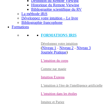
Définition du Remote Viewing
Historique du Remote Viewing
Bibliographie scientifique du RV
La méthode iRiS
Développez votre intuition – Le livre
Bibliographie francophone
Formations
FORMATIONS IRIS
Développez votre intuition
(
Niveau 1
-
Niveau 2
-
Niveau 3
Journée Pratique
)
L'intuition du corps
Comme par magie
Intuition Express
L'intuition à l'ère de l'intelligence artificielle
L'intuition dans les étoiles
Intuitez et Pariez