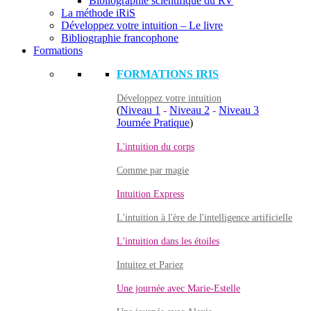
Bibliographie scientifique du RV
La méthode iRiS
Développez votre intuition – Le livre
Bibliographie francophone
Formations
FORMATIONS IRIS
Développez votre intuition
(
Niveau 1
-
Niveau 2
-
Niveau 3
Journée Pratique
)
L'intuition du corps
Comme par magie
Intuition Express
L'intuition à l'ère de l'intelligence artificielle
L'intuition dans les étoiles
Intuitez et Pariez
Une journée avec Marie-Estelle