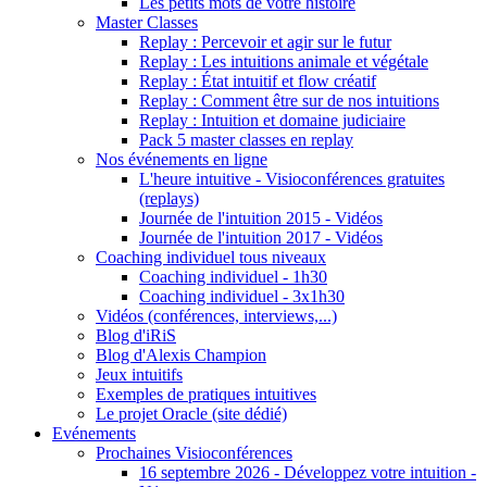
Les petits mots de votre histoire
Master Classes
Replay : Percevoir et agir sur le futur
Replay : Les intuitions animale et végétale
Replay : État intuitif et flow créatif
Replay : Comment être sur de nos intuitions
Replay : Intuition et domaine judiciaire
Pack 5 master classes en replay
Nos événements en ligne
L'heure intuitive - Visioconférences gratuites
(replays)
Journée de l'intuition 2015 - Vidéos
Journée de l'intuition 2017 - Vidéos
Coaching individuel tous niveaux
Coaching individuel - 1h30
Coaching individuel - 3x1h30
Vidéos (conférences, interviews,...)
Blog d'iRiS
Blog d'Alexis Champion
Jeux intuitifs
Exemples de pratiques intuitives
Le projet Oracle (site dédié)
Evénements
Prochaines Visioconférences
16 septembre 2026 - Développez votre intuition -