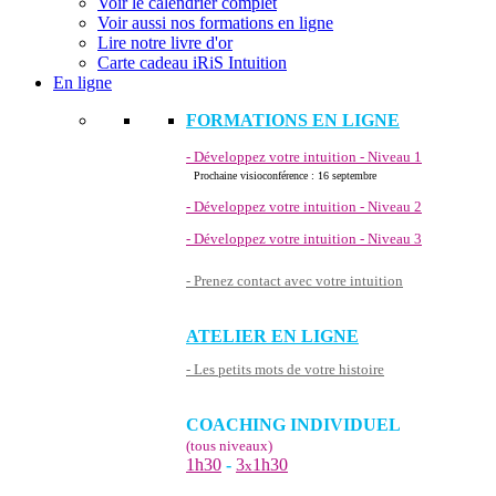
Voir le calendrier complet
Voir aussi nos formations en ligne
Lire notre livre d'or
Carte cadeau iRiS Intuition
En ligne
FORMATIONS EN LIGNE
- Développez votre intuition - Niveau 1
Prochaine visioconférence : 16 septembre
- Développez votre intuition - Niveau 2
- Développez votre intuition - Niveau 3
- Prenez contact avec votre intuition
ATELIER EN LIGNE
- Les petits mots de votre histoire
COACHING INDIVIDUEL
(tous niveaux)
1h30
-
3
1h30
x