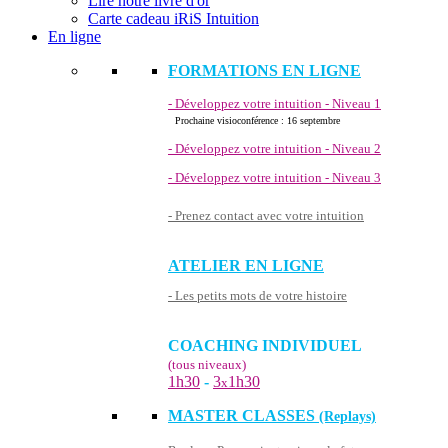
Lire notre livre d'or
Carte cadeau iRiS Intuition
En ligne
FORMATIONS EN LIGNE
- Développez votre intuition - Niveau 1
Prochaine visioconférence : 16 septembre
- Développez votre intuition - Niveau 2
- Développez votre intuition - Niveau 3
- Prenez contact avec votre intuition
ATELIER EN LIGNE
- Les petits mots de votre histoire
COACHING INDIVIDUEL
(tous niveaux)
1h30
-
3
1h30
x
MASTER CLASSES
(Replays)