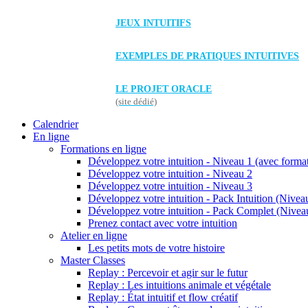
JEUX INTUITIFS
EXEMPLES DE PRATIQUES INTUITIVES
LE PROJET ORACLE
(site dédié)
Calendrier
En ligne
Formations en ligne
Développez votre intuition - Niveau 1 (avec forma
Développez votre intuition - Niveau 2
Développez votre intuition - Niveau 3
Développez votre intuition - Pack Intuition (Niveau
Développez votre intuition - Pack Complet (Niveau
Prenez contact avec votre intuition
Atelier en ligne
Les petits mots de votre histoire
Master Classes
Replay : Percevoir et agir sur le futur
Replay : Les intuitions animale et végétale
Replay : État intuitif et flow créatif