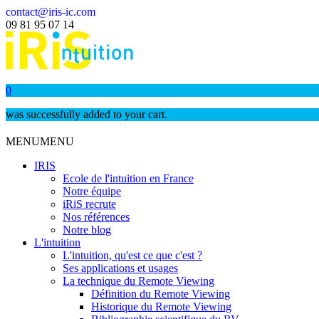
contact@iris-ic.com
09 81 95 07 14
0
was successfully added to your cart.
MENU
MENU
IRIS
Ecole de l'intuition en France
Notre équipe
iRiS recrute
Nos références
Notre blog
L'intuition
L'intuition, qu'est ce que c'est ?
Ses applications et usages
La technique du Remote Viewing
Définition du Remote Viewing
Historique du Remote Viewing