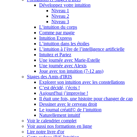
Développez votre intuition
Niveau 1
Niveau 2
Niveau 3
L’intuition du corps
Comme par magie
Intuition Express
L’intuition dans les étoiles
L’intuition à l’ère de l’intelligence artificielle
Intuitez et Pariez
Une journée avec Marie-Estelle
Une journée avec Alexis
Joue avec ton intuition (7-12 ans)
Stages des Amis d'IRIS
Explorer son intuition avec les constellations
C’est décidé, j’écris !
Aujourd'hui j’improvise !
Il était une fois, une histoire pour changer de cap
Dessiner avec le cerveau droit
Le journal créatif© de l’intuition
Naturellement intuitif
Voir le calendrier complet
Voir aussi nos formations en ligne
Lire notre livre d'or