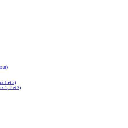
teur)
x 1 et 2)
x 1, 2 et 3)