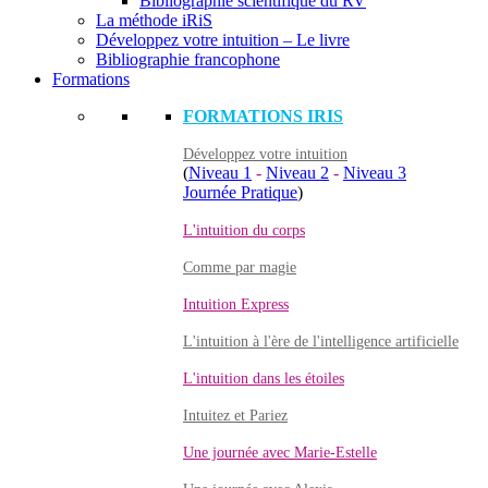
Bibliographie scientifique du RV
La méthode iRiS
Développez votre intuition – Le livre
Bibliographie francophone
Formations
FORMATIONS IRIS
Développez votre intuition
(
Niveau 1
-
Niveau 2
-
Niveau 3
Journée Pratique
)
L'intuition du corps
Comme par magie
Intuition Express
L'intuition à l'ère de l'intelligence artificielle
L'intuition dans les étoiles
Intuitez et Pariez
Une journée avec Marie-Estelle