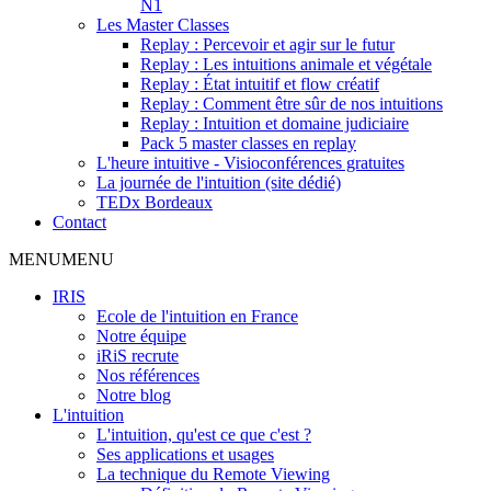
N1
Les Master Classes
Replay : Percevoir et agir sur le futur
Replay : Les intuitions animale et végétale
Replay : État intuitif et flow créatif
Replay : Comment être sûr de nos intuitions
Replay : Intuition et domaine judiciaire
Pack 5 master classes en replay
L'heure intuitive - Visioconférences gratuites
La journée de l'intuition (site dédié)
TEDx Bordeaux
Contact
MENU
MENU
IRIS
Ecole de l'intuition en France
Notre équipe
iRiS recrute
Nos références
Notre blog
L'intuition
L'intuition, qu'est ce que c'est ?
Ses applications et usages
La technique du Remote Viewing