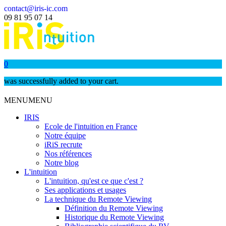
contact@iris-ic.com
09 81 95 07 14
0
was successfully added to your cart.
MENU
MENU
IRIS
Ecole de l'intuition en France
Notre équipe
iRiS recrute
Nos références
Notre blog
L'intuition
L'intuition, qu'est ce que c'est ?
Ses applications et usages
La technique du Remote Viewing
Définition du Remote Viewing
Historique du Remote Viewing