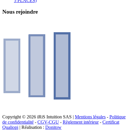
5 PLACES)
Nous rejoindre
Copyright © 2026 iRiS Intuition SAS |
Mentions légales
-
Politique
de confidentialité
-
CGV-CGU
-
Règlement intérieur
-
Certificat
Qualiopi
| Réalisation :
Donitow