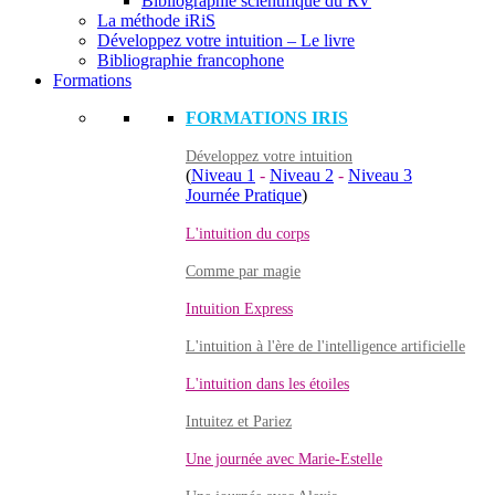
Bibliographie scientifique du RV
La méthode iRiS
Développez votre intuition – Le livre
Bibliographie francophone
Formations
FORMATIONS IRIS
Développez votre intuition
(
Niveau 1
-
Niveau 2
-
Niveau 3
Journée Pratique
)
L'intuition du corps
Comme par magie
Intuition Express
L'intuition à l'ère de l'intelligence artificielle
L'intuition dans les étoiles
Intuitez et Pariez
Une journée avec Marie-Estelle