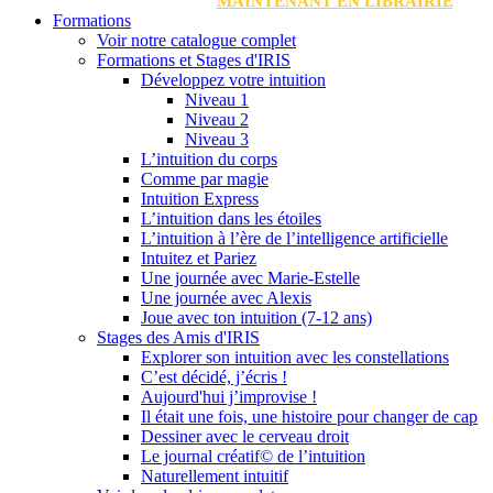
MAINTENANT EN LIBRAIRIE
Formations
Voir notre catalogue complet
Formations et Stages d'IRIS
Développez votre intuition
Niveau 1
Niveau 2
Niveau 3
L’intuition du corps
Comme par magie
Intuition Express
L’intuition dans les étoiles
L’intuition à l’ère de l’intelligence artificielle
Intuitez et Pariez
Une journée avec Marie-Estelle
Une journée avec Alexis
Joue avec ton intuition (7-12 ans)
Stages des Amis d'IRIS
Explorer son intuition avec les constellations
C’est décidé, j’écris !
Aujourd'hui j’improvise !
Il était une fois, une histoire pour changer de cap
Dessiner avec le cerveau droit
Le journal créatif© de l’intuition
Naturellement intuitif