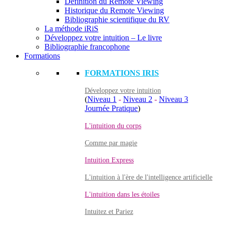
Définition du Remote Viewing
Historique du Remote Viewing
Bibliographie scientifique du RV
La méthode iRiS
Développez votre intuition – Le livre
Bibliographie francophone
Formations
FORMATIONS IRIS
Développez votre intuition
(
Niveau 1
-
Niveau 2
-
Niveau 3
Journée Pratique
)
L'intuition du corps
Comme par magie
Intuition Express
L'intuition à l'ère de l'intelligence artificielle
L'intuition dans les étoiles
Intuitez et Pariez