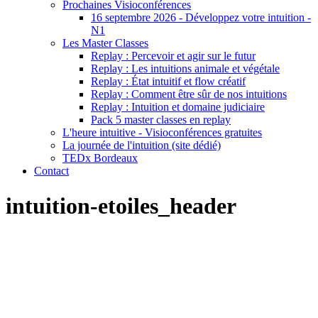
Prochaines Visioconférences
16 septembre 2026 - Développez votre intuition -
N1
Les Master Classes
Replay : Percevoir et agir sur le futur
Replay : Les intuitions animale et végétale
Replay : État intuitif et flow créatif
Replay : Comment être sûr de nos intuitions
Replay : Intuition et domaine judiciaire
Pack 5 master classes en replay
L'heure intuitive - Visioconférences gratuites
La journée de l'intuition (site dédié)
TEDx Bordeaux
Contact
intuition-etoiles_header