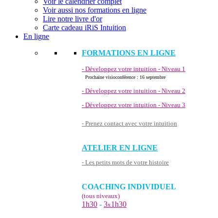
Voir le calendrier complet
Voir aussi nos formations en ligne
Lire notre livre d'or
Carte cadeau iRiS Intuition
En ligne
FORMATIONS EN LIGNE
- Développez votre intuition - Niveau 1
Prochaine visioconférence : 16 septembre
- Développez votre intuition - Niveau 2
- Développez votre intuition - Niveau 3
- Prenez contact avec votre intuition
ATELIER EN LIGNE
- Les petits mots de votre histoire
COACHING INDIVIDUEL
(tous niveaux)
1h30
-
3
1h30
x