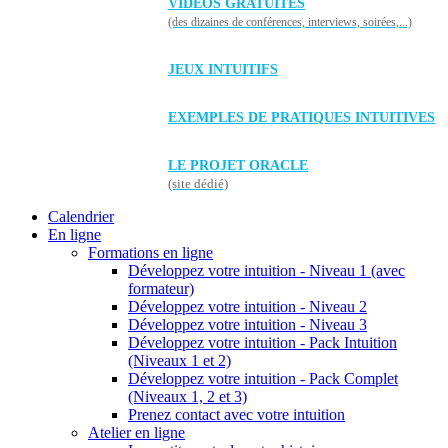
VIDÉOS GRATUITES
(des dizaines de conférences, interviews, soirées,...)
JEUX INTUITIFS
EXEMPLES DE PRATIQUES INTUITIVES
LE PROJET ORACLE
(site dédié)
Calendrier
En ligne
Formations en ligne
Développez votre intuition - Niveau 1 (avec
formateur)
Développez votre intuition - Niveau 2
Développez votre intuition - Niveau 3
Développez votre intuition - Pack Intuition
(Niveaux 1 et 2)
Développez votre intuition - Pack Complet
(Niveaux 1, 2 et 3)
Prenez contact avec votre intuition
Atelier en ligne