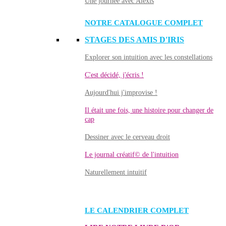
Une journée avec Alexis
NOTRE CATALOGUE COMPLET
STAGES DES AMIS D'IRIS
Explorer son intuition avec les constellations
C'est décidé, j'écris !
Aujourd'hui j'improvise !
Il était une fois, une histoire pour changer de
cap
Dessiner avec le cerveau droit
Le journal créatif© de l'intuition
Naturellement intuitif
LE CALENDRIER COMPLET