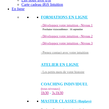
Lire notre livre d'or
Carte cadeau iRiS Intuition
En ligne
FORMATIONS EN LIGNE
- Développez votre intuition - Niveau 1
Prochaine visioconférence : 16 septembre
- Développez votre intuition - Niveau 2
- Développez votre intuition - Niveau 3
- Prenez contact avec votre intuition
ATELIER EN LIGNE
- Les petits mots de votre histoire
COACHING INDIVIDUEL
(tous niveaux)
1h30
-
3
1h30
x
MASTER CLASSES
(Replays)