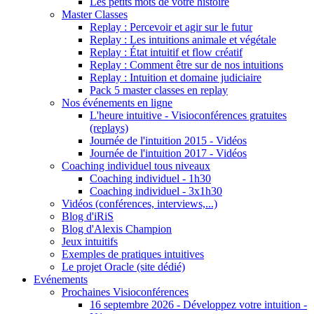
Les petits mots de votre histoire
Master Classes
Replay : Percevoir et agir sur le futur
Replay : Les intuitions animale et végétale
Replay : État intuitif et flow créatif
Replay : Comment être sur de nos intuitions
Replay : Intuition et domaine judiciaire
Pack 5 master classes en replay
Nos événements en ligne
L'heure intuitive - Visioconférences gratuites
(replays)
Journée de l'intuition 2015 - Vidéos
Journée de l'intuition 2017 - Vidéos
Coaching individuel tous niveaux
Coaching individuel - 1h30
Coaching individuel - 3x1h30
Vidéos (conférences, interviews,...)
Blog d'iRiS
Blog d'Alexis Champion
Jeux intuitifs
Exemples de pratiques intuitives
Le projet Oracle (site dédié)
Evénements
Prochaines Visioconférences
16 septembre 2026 - Développez votre intuition -