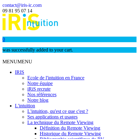
contact@iris-ic.com
09 81 95 07 14
0
was successfully added to your cart.
MENU
MENU
IRIS
Ecole de l'intuition en France
Notre équipe
iRiS recrute
Nos références
Notre blog
L'intuition
L'intuition, qu'est ce que c'est ?
Ses applications et usages
La technique du Remote Viewing
Définition du Remote Viewing
Historique du Remote Viewing