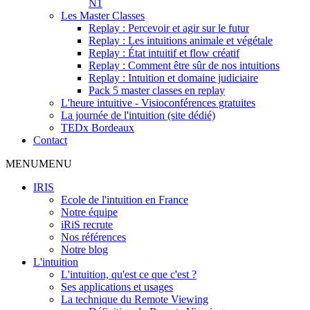
N1
Les Master Classes
Replay : Percevoir et agir sur le futur
Replay : Les intuitions animale et végétale
Replay : État intuitif et flow créatif
Replay : Comment être sûr de nos intuitions
Replay : Intuition et domaine judiciaire
Pack 5 master classes en replay
L'heure intuitive - Visioconférences gratuites
La journée de l'intuition (site dédié)
TEDx Bordeaux
Contact
MENU
MENU
IRIS
Ecole de l'intuition en France
Notre équipe
iRiS recrute
Nos références
Notre blog
L'intuition
L'intuition, qu'est ce que c'est ?
Ses applications et usages
La technique du Remote Viewing