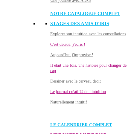
Une journée avec Alexis
NOTRE CATALOGUE COMPLET
STAGES DES AMIS D'IRIS
Explorer son intuition avec les constellations
C'est décidé, j'écris !
Aujourd'hui j'improvise !
Il était une fois, une histoire pour changer de
cap
Dessiner avec le cerveau droit
Le journal créatif© de l'intuition
Naturellement intuitif
LE CALENDRIER COMPLET