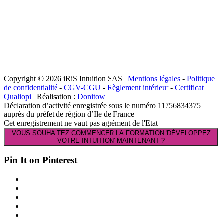
Copyright © 2026 iRiS Intuition SAS |
Mentions légales
-
Politique
de confidentialité
-
CGV-CGU
-
Règlement intérieur
-
Certificat
Qualiopi
| Réalisation :
Donitow
Déclaration d’activité enregistrée sous le numéro 11756834375
auprès du préfet de région d’Ile de France
Cet enregistrement ne vaut pas agrément de l'Etat
VOUS SOUHAITEZ COMMENCER LA FORMATION 'DÉVELOPPEZ
VOTRE INTUITION' MAINTENANT ?
Pin It on Pinterest