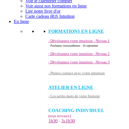
Voir le calendrier complet
Voir aussi nos formations en ligne
Lire notre livre d'or
Carte cadeau iRiS Intuition
En ligne
FORMATIONS EN LIGNE
- Développez votre intuition - Niveau 1
Prochaine visioconférence : 16 septembre
- Développez votre intuition - Niveau 2
- Développez votre intuition - Niveau 3
- Prenez contact avec votre intuition
ATELIER EN LIGNE
- Les petits mots de votre histoire
COACHING INDIVIDUEL
(tous niveaux)
1h30
-
3
1h30
x