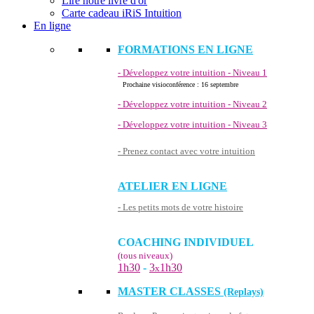
Lire notre livre d'or
Carte cadeau iRiS Intuition
En ligne
FORMATIONS EN LIGNE
- Développez votre intuition - Niveau 1
Prochaine visioconférence : 16 septembre
- Développez votre intuition - Niveau 2
- Développez votre intuition - Niveau 3
- Prenez contact avec votre intuition
ATELIER EN LIGNE
- Les petits mots de votre histoire
COACHING INDIVIDUEL
(tous niveaux)
1h30
-
3
1h30
x
MASTER CLASSES
(Replays)