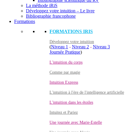
Bibliographie scientifique du RV
La méthode iRiS
Développez votre intuition – Le livre
Bibliographie francophone
Formations
FORMATIONS IRIS
Développez votre intuition
(
Niveau 1
-
Niveau 2
-
Niveau 3
Journée Pratique
)
L'intuition du corps
Comme par magie
Intuition Express
L'intuition à l'ère de l'intelligence artificielle
L'intuition dans les étoiles
Intuitez et Pariez
Une journée avec Marie-Estelle