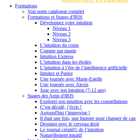
MAINTENANT EN LIBRAIRIE
Formations
Voir notre catalogue complet
Formations et Stages d'IRIS
Développez votre intuition
Niveau 1
Niveau 2
Niveau 3
L’intuition du corps
Comme par magie
Intuition Express
L’intuition dans les étoiles
L’intuition à l’ère de l’intelligence artificielle
Intuitez et Pariez
Une journée avec Marie-Estelle
Une journée avec Alexis
Joue avec ton intuition (7-12 ans)
Stages des Amis d'IRIS
Explorer son intuition avec les constellations
C’est décidé, j’écris !
Aujourd'hui j’improvise !
Il était une fois, une histoire pour changer de cap
Dessiner avec le cerveau droit
Le journal créatif© de l’intuition
Naturellement intuitif