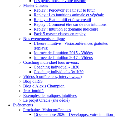
Les petits mots de votre histoire
Master Classes
Replay : Percevoir et agir sur le futur
Replay : Les intuitions animale et végétale
Replay : État intuitif et flow créatif
Replay : Comment être sur de nos intuitions
Replay : Intuition et domaine judiciaire
Pack 5 master classes en replay
Nos événements en ligne
L'heure intuitive - Visioconférences gratuites
(replays)
Journée de l'intuition 2015 - Vidéos
Journée de l'intuition 2017 - Vidéos
Coaching individuel tous niveaux
Coaching individuel - 1h30
Coaching individuel - 3x1h30
Vidéos (conférences, interviews,...)
Blog d'iRiS
Blog d'Alexis Champion
Jeux intuitifs
Exemples de pratiques intuitives
Le projet Oracle (site dédié)
Evénements
Prochaines Visioconférences
16 septembre 2026 - Développez votre intuition -