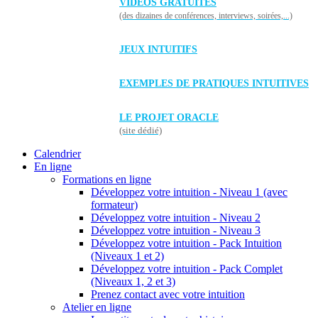
VIDÉOS GRATUITES
(des dizaines de conférences, interviews, soirées,...)
JEUX INTUITIFS
EXEMPLES DE PRATIQUES INTUITIVES
LE PROJET ORACLE
(site dédié)
Calendrier
En ligne
Formations en ligne
Développez votre intuition - Niveau 1 (avec
formateur)
Développez votre intuition - Niveau 2
Développez votre intuition - Niveau 3
Développez votre intuition - Pack Intuition
(Niveaux 1 et 2)
Développez votre intuition - Pack Complet
(Niveaux 1, 2 et 3)
Prenez contact avec votre intuition
Atelier en ligne