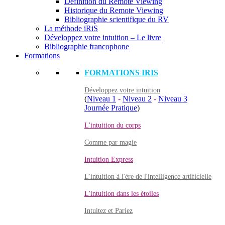
Définition du Remote Viewing
Historique du Remote Viewing
Bibliographie scientifique du RV
La méthode iRiS
Développez votre intuition – Le livre
Bibliographie francophone
Formations
FORMATIONS IRIS
Développez votre intuition
(
Niveau 1
-
Niveau 2
-
Niveau 3
Journée Pratique
)
L'intuition du corps
Comme par magie
Intuition Express
L'intuition à l'ère de l'intelligence artificielle
L'intuition dans les étoiles
Intuitez et Pariez