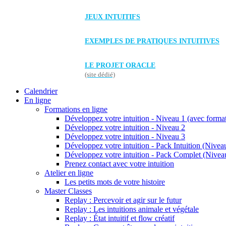
JEUX INTUITIFS
EXEMPLES DE PRATIQUES INTUITIVES
LE PROJET ORACLE
(site dédié)
Calendrier
En ligne
Formations en ligne
Développez votre intuition - Niveau 1 (avec forma
Développez votre intuition - Niveau 2
Développez votre intuition - Niveau 3
Développez votre intuition - Pack Intuition (Niveau
Développez votre intuition - Pack Complet (Niveau
Prenez contact avec votre intuition
Atelier en ligne
Les petits mots de votre histoire
Master Classes
Replay : Percevoir et agir sur le futur
Replay : Les intuitions animale et végétale
Replay : État intuitif et flow créatif