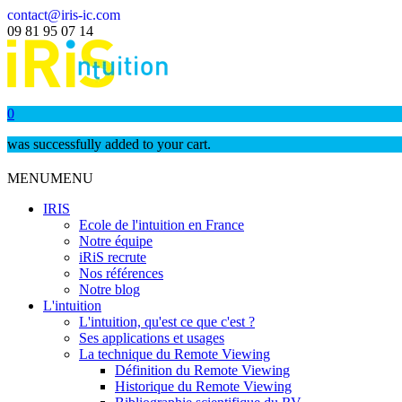
contact@iris-ic.com
09 81 95 07 14
0
was successfully added to your cart.
MENU
MENU
IRIS
Ecole de l'intuition en France
Notre équipe
iRiS recrute
Nos références
Notre blog
L'intuition
L'intuition, qu'est ce que c'est ?
Ses applications et usages
La technique du Remote Viewing
Définition du Remote Viewing
Historique du Remote Viewing