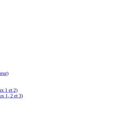
teur)
x 1 et 2)
x 1, 2 et 3)