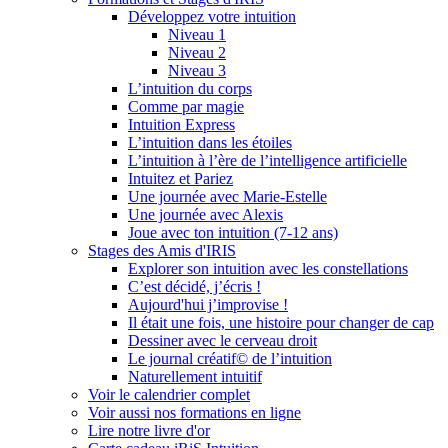
Développez votre intuition
Niveau 1
Niveau 2
Niveau 3
L’intuition du corps
Comme par magie
Intuition Express
L’intuition dans les étoiles
L’intuition à l’ère de l’intelligence artificielle
Intuitez et Pariez
Une journée avec Marie-Estelle
Une journée avec Alexis
Joue avec ton intuition (7-12 ans)
Stages des Amis d'IRIS
Explorer son intuition avec les constellations
C’est décidé, j’écris !
Aujourd'hui j’improvise !
Il était une fois, une histoire pour changer de cap
Dessiner avec le cerveau droit
Le journal créatif© de l’intuition
Naturellement intuitif
Voir le calendrier complet
Voir aussi nos formations en ligne
Lire notre livre d'or