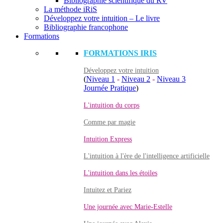
Bibliographie scientifique du RV
La méthode iRiS
Développez votre intuition – Le livre
Bibliographie francophone
Formations
FORMATIONS IRIS
Développez votre intuition
(
Niveau 1
-
Niveau 2
-
Niveau 3
Journée Pratique
)
L'intuition du corps
Comme par magie
Intuition Express
L'intuition à l'ère de l'intelligence artificielle
L'intuition dans les étoiles
Intuitez et Pariez
Une journée avec Marie-Estelle