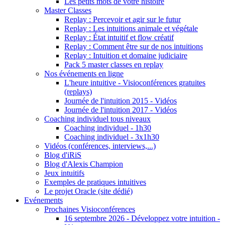
Les petits mots de votre histoire
Master Classes
Replay : Percevoir et agir sur le futur
Replay : Les intuitions animale et végétale
Replay : État intuitif et flow créatif
Replay : Comment être sur de nos intuitions
Replay : Intuition et domaine judiciaire
Pack 5 master classes en replay
Nos événements en ligne
L'heure intuitive - Visioconférences gratuites
(replays)
Journée de l'intuition 2015 - Vidéos
Journée de l'intuition 2017 - Vidéos
Coaching individuel tous niveaux
Coaching individuel - 1h30
Coaching individuel - 3x1h30
Vidéos (conférences, interviews,...)
Blog d'iRiS
Blog d'Alexis Champion
Jeux intuitifs
Exemples de pratiques intuitives
Le projet Oracle (site dédié)
Evénements
Prochaines Visioconférences
16 septembre 2026 - Développez votre intuition -