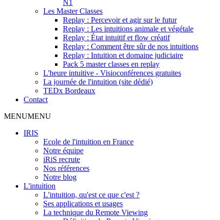
N1
Les Master Classes
Replay : Percevoir et agir sur le futur
Replay : Les intuitions animale et végétale
Replay : État intuitif et flow créatif
Replay : Comment être sûr de nos intuitions
Replay : Intuition et domaine judiciaire
Pack 5 master classes en replay
L'heure intuitive - Visioconférences gratuites
La journée de l'intuition (site dédié)
TEDx Bordeaux
Contact
MENU
MENU
IRIS
Ecole de l'intuition en France
Notre équipe
iRiS recrute
Nos références
Notre blog
L'intuition
L'intuition, qu'est ce que c'est ?
Ses applications et usages
La technique du Remote Viewing