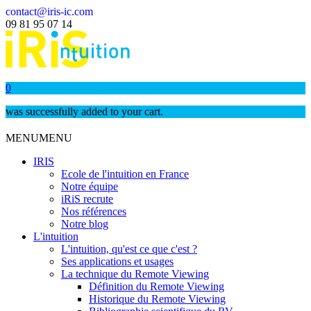
contact@iris-ic.com
09 81 95 07 14
0
was successfully added to your cart.
MENU
MENU
IRIS
Ecole de l'intuition en France
Notre équipe
iRiS recrute
Nos références
Notre blog
L'intuition
L'intuition, qu'est ce que c'est ?
Ses applications et usages
La technique du Remote Viewing
Définition du Remote Viewing
Historique du Remote Viewing