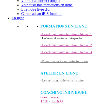
Voir le calendrier complet
Voir aussi nos formations en ligne
Lire notre livre d'or
Carte cadeau iRiS Intuition
En ligne
FORMATIONS EN LIGNE
- Développez votre intuition - Niveau 1
Prochaine visioconférence : 16 septembre
- Développez votre intuition - Niveau 2
- Développez votre intuition - Niveau 3
- Prenez contact avec votre intuition
ATELIER EN LIGNE
- Les petits mots de votre histoire
COACHING INDIVIDUEL
(tous niveaux)
1h30
-
3
1h30
x