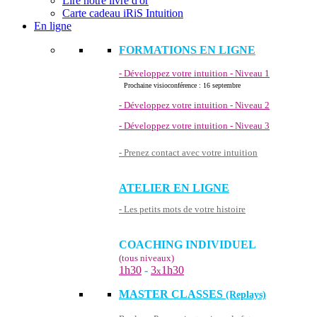
Lire notre livre d'or
Carte cadeau iRiS Intuition
En ligne
FORMATIONS EN LIGNE
- Développez votre intuition - Niveau 1
Prochaine visioconférence : 16 septembre
- Développez votre intuition - Niveau 2
- Développez votre intuition - Niveau 3
- Prenez contact avec votre intuition
ATELIER EN LIGNE
- Les petits mots de votre histoire
COACHING INDIVIDUEL
(tous niveaux)
1h30
-
3
1h30
x
MASTER CLASSES
(Replays)