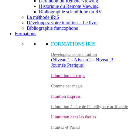
Définition du Remote Viewing
Historique du Remote Viewing
Bibliographie scientifique du RV
La méthode iRiS
Développez votre intuition – Le livre
Bibliographie francophone
Formations
FORMATIONS IRIS
Développez votre intuition
(
Niveau 1
-
Niveau 2
-
Niveau 3
Journée Pratique
)
L'intuition du corps
Comme par magie
Intuition Express
L'intuition à l'ère de l'intelligence artificielle
L'intuition dans les étoiles
Intuitez et Pariez