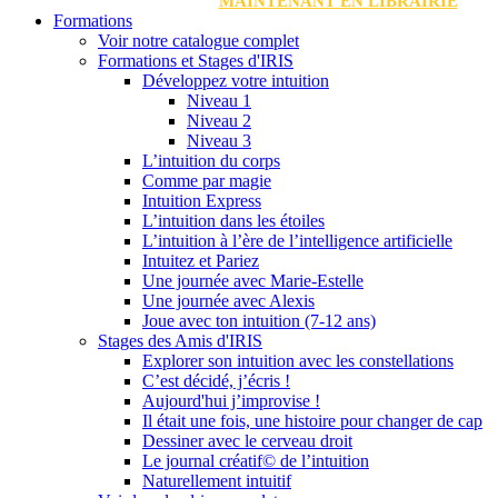
MAINTENANT EN LIBRAIRIE
Formations
Voir notre catalogue complet
Formations et Stages d'IRIS
Développez votre intuition
Niveau 1
Niveau 2
Niveau 3
L’intuition du corps
Comme par magie
Intuition Express
L’intuition dans les étoiles
L’intuition à l’ère de l’intelligence artificielle
Intuitez et Pariez
Une journée avec Marie-Estelle
Une journée avec Alexis
Joue avec ton intuition (7-12 ans)
Stages des Amis d'IRIS
Explorer son intuition avec les constellations
C’est décidé, j’écris !
Aujourd'hui j’improvise !
Il était une fois, une histoire pour changer de cap
Dessiner avec le cerveau droit
Le journal créatif© de l’intuition
Naturellement intuitif