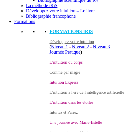
Bibliographie scientifique du RV
La méthode iRiS
Développez votre intuition – Le livre
Bibliographie francophone
Formations
FORMATIONS IRIS
Développez votre intuition
(
Niveau 1
-
Niveau 2
-
Niveau 3
Journée Pratique
)
L'intuition du corps
Comme par magie
Intuition Express
L'intuition à l'ère de l'intelligence artificielle
L'intuition dans les étoiles
Intuitez et Pariez
Une journée avec Marie-Estelle