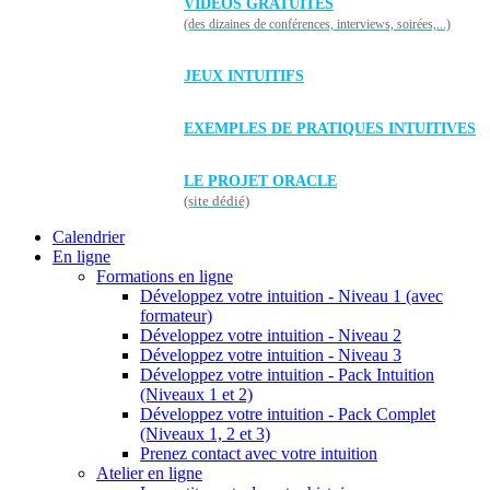
VIDÉOS GRATUITES
(des dizaines de conférences, interviews, soirées,...)
JEUX INTUITIFS
EXEMPLES DE PRATIQUES INTUITIVES
LE PROJET ORACLE
(site dédié)
Calendrier
En ligne
Formations en ligne
Développez votre intuition - Niveau 1 (avec
formateur)
Développez votre intuition - Niveau 2
Développez votre intuition - Niveau 3
Développez votre intuition - Pack Intuition
(Niveaux 1 et 2)
Développez votre intuition - Pack Complet
(Niveaux 1, 2 et 3)
Prenez contact avec votre intuition
Atelier en ligne