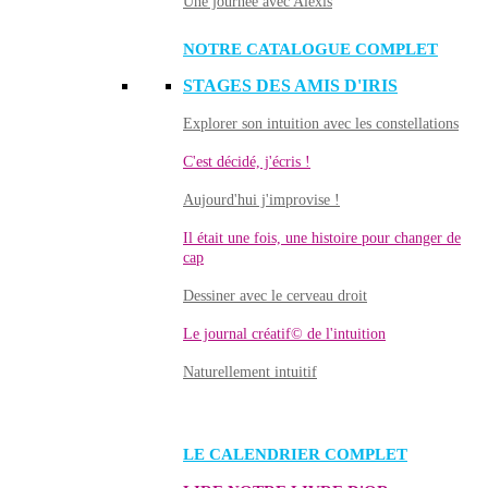
Une journée avec Alexis
NOTRE CATALOGUE COMPLET
STAGES DES AMIS D'IRIS
Explorer son intuition avec les constellations
C'est décidé, j'écris !
Aujourd'hui j'improvise !
Il était une fois, une histoire pour changer de
cap
Dessiner avec le cerveau droit
Le journal créatif© de l'intuition
Naturellement intuitif
LE CALENDRIER COMPLET