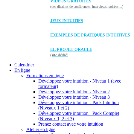
VIDÉOS GRATUITES
(des dizaines de conférences, interviews, soirées,...)
JEUX INTUITIFS
EXEMPLES DE PRATIQUES INTUITIVES
LE PROJET ORACLE
(site dédié)
Calendrier
En ligne
Formations en ligne
Développez votre intuition - Niveau 1 (avec
formateur)
Développez votre intuition - Niveau 2
Développez votre intuition - Niveau 3
Développez votre intuition - Pack Intuition
(Niveaux 1 et 2)
Développez votre intuition - Pack Complet
(Niveaux 1, 2 et 3)
Prenez contact avec votre intuition
Atelier en ligne