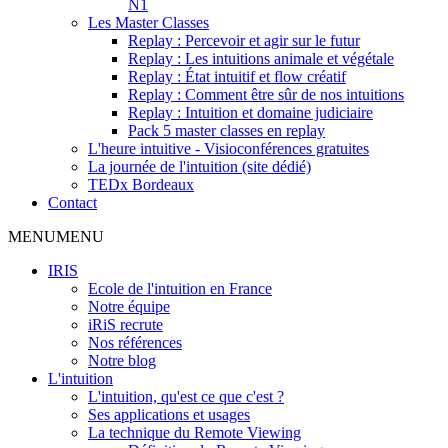
N1
Les Master Classes
Replay : Percevoir et agir sur le futur
Replay : Les intuitions animale et végétale
Replay : État intuitif et flow créatif
Replay : Comment être sûr de nos intuitions
Replay : Intuition et domaine judiciaire
Pack 5 master classes en replay
L'heure intuitive - Visioconférences gratuites
La journée de l'intuition (site dédié)
TEDx Bordeaux
Contact
MENU
MENU
IRIS
Ecole de l'intuition en France
Notre équipe
iRiS recrute
Nos références
Notre blog
L'intuition
L'intuition, qu'est ce que c'est ?
Ses applications et usages
La technique du Remote Viewing