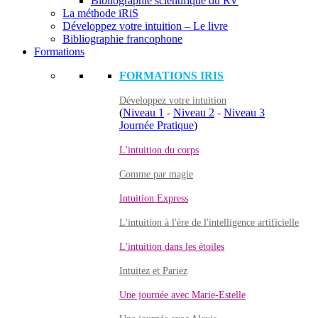
Bibliographie scientifique du RV
La méthode iRiS
Développez votre intuition – Le livre
Bibliographie francophone
Formations
FORMATIONS IRIS
Développez votre intuition
(
Niveau 1
-
Niveau 2
-
Niveau 3
Journée Pratique
)
L'intuition du corps
Comme par magie
Intuition Express
L'intuition à l'ère de l'intelligence artificielle
L'intuition dans les étoiles
Intuitez et Pariez
Une journée avec Marie-Estelle