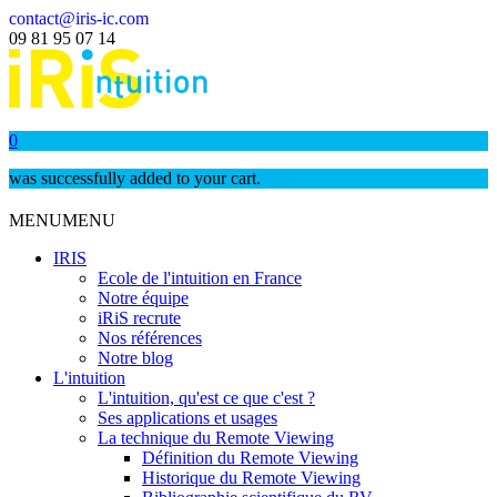
contact@iris-ic.com
09 81 95 07 14
0
was successfully added to your cart.
MENU
MENU
IRIS
Ecole de l'intuition en France
Notre équipe
iRiS recrute
Nos références
Notre blog
L'intuition
L'intuition, qu'est ce que c'est ?
Ses applications et usages
La technique du Remote Viewing
Définition du Remote Viewing
Historique du Remote Viewing