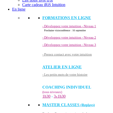
Lire notre livre d'or
Carte cadeau iRiS Intuition
En ligne
FORMATIONS EN LIGNE
- Développez votre intuition - Niveau 1
Prochaine visioconférence : 16 septembre
- Développez votre intuition - Niveau 2
- Développez votre intuition - Niveau 3
- Prenez contact avec votre intuition
ATELIER EN LIGNE
- Les petits mots de votre histoire
COACHING INDIVIDUEL
(tous niveaux)
1h30
-
3
1h30
x
MASTER CLASSES
(Replays)