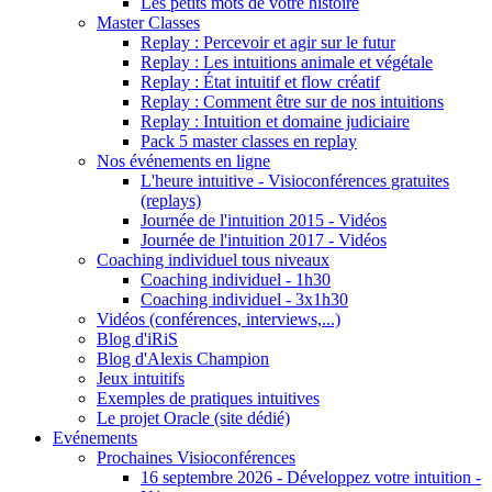
Les petits mots de votre histoire
Master Classes
Replay : Percevoir et agir sur le futur
Replay : Les intuitions animale et végétale
Replay : État intuitif et flow créatif
Replay : Comment être sur de nos intuitions
Replay : Intuition et domaine judiciaire
Pack 5 master classes en replay
Nos événements en ligne
L'heure intuitive - Visioconférences gratuites
(replays)
Journée de l'intuition 2015 - Vidéos
Journée de l'intuition 2017 - Vidéos
Coaching individuel tous niveaux
Coaching individuel - 1h30
Coaching individuel - 3x1h30
Vidéos (conférences, interviews,...)
Blog d'iRiS
Blog d'Alexis Champion
Jeux intuitifs
Exemples de pratiques intuitives
Le projet Oracle (site dédié)
Evénements
Prochaines Visioconférences
16 septembre 2026 - Développez votre intuition -