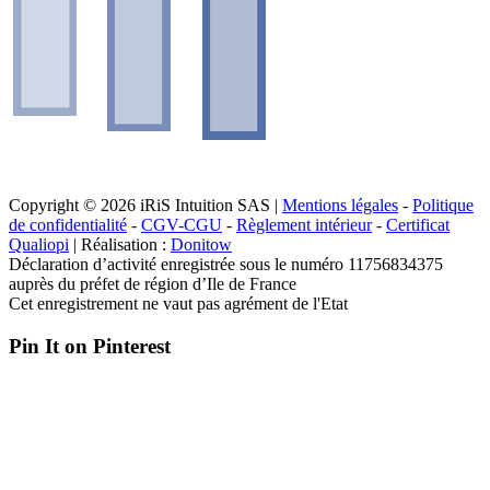
Copyright © 2026 iRiS Intuition SAS |
Mentions légales
-
Politique
de confidentialité
-
CGV-CGU
-
Règlement intérieur
-
Certificat
Qualiopi
| Réalisation :
Donitow
Déclaration d’activité enregistrée sous le numéro 11756834375
auprès du préfet de région d’Ile de France
Cet enregistrement ne vaut pas agrément de l'Etat
Pin It on Pinterest