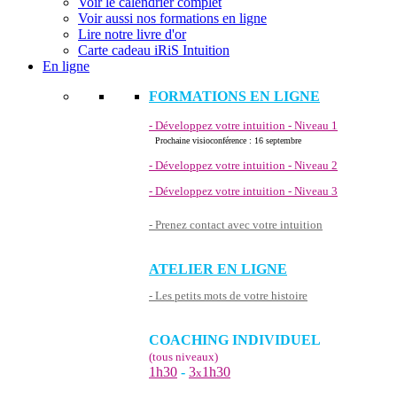
Voir le calendrier complet
Voir aussi nos formations en ligne
Lire notre livre d'or
Carte cadeau iRiS Intuition
En ligne
FORMATIONS EN LIGNE
- Développez votre intuition - Niveau 1
Prochaine visioconférence : 16 septembre
- Développez votre intuition - Niveau 2
- Développez votre intuition - Niveau 3
- Prenez contact avec votre intuition
ATELIER EN LIGNE
- Les petits mots de votre histoire
COACHING INDIVIDUEL
(tous niveaux)
1h30
-
3
1h30
x