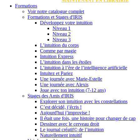
MAINTENANT EN LIBRAIRIE
Formations
Voir notre catalogue complet
Formations et Stages d'IRIS
Développez votre intuition
Niveau 1
Niveau 2
Niveau 3
L’intuition du corps
Comme par magie
Intuition Express
L’intuition dans les étoiles
L’intuition à l’ère de l’intelligence artificielle
Intuitez et Pariez
Une journée avec Marie-Estelle
Une journée avec Alexis
Joue avec ton intuition (7-12 ans)
Stages des Amis d'IRIS
Explorer son intuition avec les constellations
C’est décidé, j’écris !
Aujourd'hui j’improvise !
Il était une fois, une histoire pour changer de cap
Dessiner avec le cerveau droit
Le journal créatif© de l’intuition
Naturellement intuitif