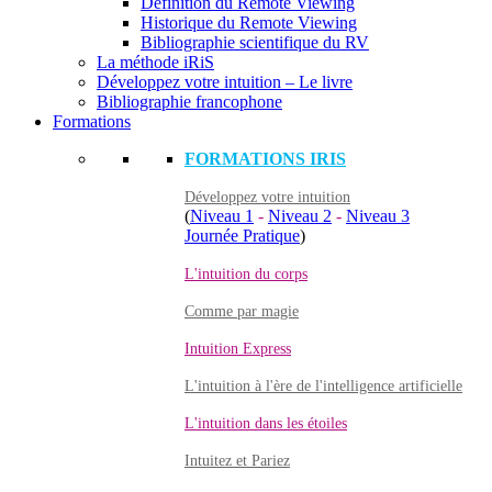
Définition du Remote Viewing
Historique du Remote Viewing
Bibliographie scientifique du RV
La méthode iRiS
Développez votre intuition – Le livre
Bibliographie francophone
Formations
FORMATIONS IRIS
Développez votre intuition
(
Niveau 1
-
Niveau 2
-
Niveau 3
Journée Pratique
)
L'intuition du corps
Comme par magie
Intuition Express
L'intuition à l'ère de l'intelligence artificielle
L'intuition dans les étoiles
Intuitez et Pariez