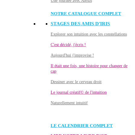
Une journée avec Alexis
NOTRE CATALOGUE COMPLET
STAGES DES AMIS D'IRIS
Explorer son intuition avec les constellations
C'est décidé, j'écris !
Aujourd'hui j'improvise !
Il était une fois, une histoire pour changer de
cap
Dessiner avec le cerveau droit
Le journal créatif© de l'intuition
Naturellement intuitif
LE CALENDRIER COMPLET