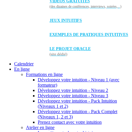
VIDÉOS GRATUITES
(des dizaines de conférences, interviews, soirées,...)
JEUX INTUITIFS
EXEMPLES DE PRATIQUES INTUITIVES
LE PROJET ORACLE
(site dédié)
Calendrier
En ligne
Formations en ligne
Développez votre intuition - Niveau 1 (avec
formateur)
Développez votre intuition - Niveau 2
Développez votre intuition - Niveau 3
Développez votre intuition - Pack Intuition
(Niveaux 1 et 2)
Développez votre intuition - Pack Complet
(Niveaux 1, 2 et 3)
Prenez contact avec votre intuition
Atelier en ligne