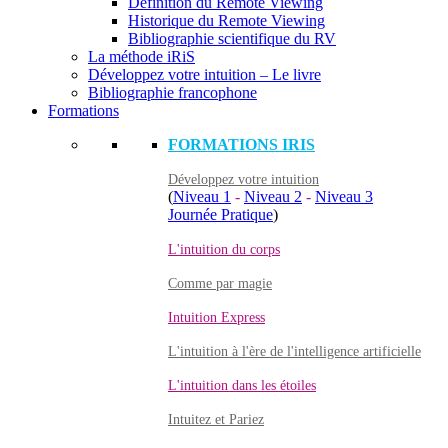
Définition du Remote Viewing
Historique du Remote Viewing
Bibliographie scientifique du RV
La méthode iRiS
Développez votre intuition – Le livre
Bibliographie francophone
Formations
FORMATIONS IRIS
Développez votre intuition
(
Niveau 1
-
Niveau 2
-
Niveau 3
Journée Pratique
)
L'intuition du corps
Comme par magie
Intuition Express
L'intuition à l'ère de l'intelligence artificielle
L'intuition dans les étoiles
Intuitez et Pariez