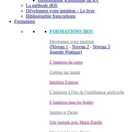
Bibliographie scientifique du RV
La méthode iRiS
Développez votre intuition – Le livre
Bibliographie francophone
Formations
FORMATIONS IRIS
Développez votre intuition
(
Niveau 1
-
Niveau 2
-
Niveau 3
Journée Pratique
)
L'intuition du corps
Comme par magie
Intuition Express
L'intuition à l'ère de l'intelligence artificielle
L'intuition dans les étoiles
Intuitez et Pariez
Une journée avec Marie-Estelle