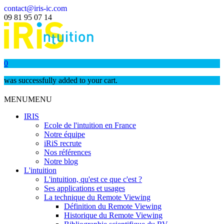
contact@iris-ic.com
09 81 95 07 14
0
was successfully added to your cart.
MENU
MENU
IRIS
Ecole de l'intuition en France
Notre équipe
iRiS recrute
Nos références
Notre blog
L'intuition
L'intuition, qu'est ce que c'est ?
Ses applications et usages
La technique du Remote Viewing
Définition du Remote Viewing
Historique du Remote Viewing