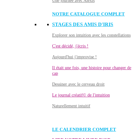
Une journée avec Alexis
NOTRE CATALOGUE COMPLET
STAGES DES AMIS D'IRIS
Explorer son intuition avec les constellations
C'est décidé, j'écris !
Aujourd'hui j'improvise !
Il était une fois, une histoire pour changer de
cap
Dessiner avec le cerveau droit
Le journal créatif© de l'intuition
Naturellement intuitif
LE CALENDRIER COMPLET