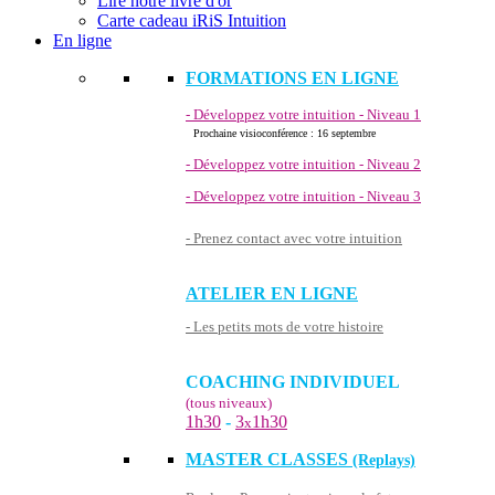
Lire notre livre d'or
Carte cadeau iRiS Intuition
En ligne
FORMATIONS EN LIGNE
- Développez votre intuition - Niveau 1
Prochaine visioconférence : 16 septembre
- Développez votre intuition - Niveau 2
- Développez votre intuition - Niveau 3
- Prenez contact avec votre intuition
ATELIER EN LIGNE
- Les petits mots de votre histoire
COACHING INDIVIDUEL
(tous niveaux)
1h30
-
3
1h30
x
MASTER CLASSES
(Replays)