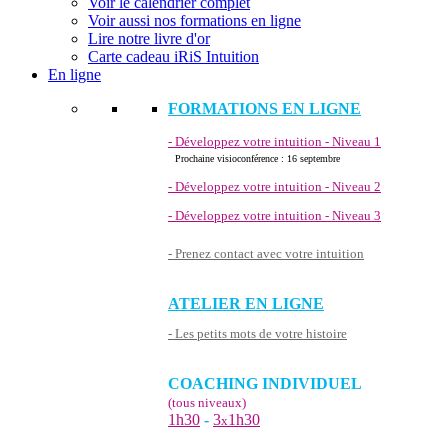
Voir le calendrier complet
Voir aussi nos formations en ligne
Lire notre livre d'or
Carte cadeau iRiS Intuition
En ligne
FORMATIONS EN LIGNE
- Développez votre intuition - Niveau 1
Prochaine visioconférence : 16 septembre
- Développez votre intuition - Niveau 2
- Développez votre intuition - Niveau 3
- Prenez contact avec votre intuition
ATELIER EN LIGNE
- Les petits mots de votre histoire
COACHING INDIVIDUEL
(tous niveaux)
1h30
-
3
1h30
x