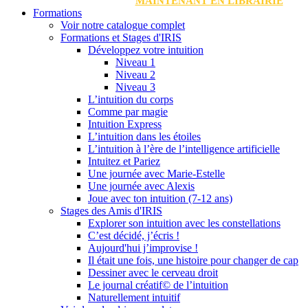
MAINTENANT EN LIBRAIRIE
Formations
Voir notre catalogue complet
Formations et Stages d'IRIS
Développez votre intuition
Niveau 1
Niveau 2
Niveau 3
L’intuition du corps
Comme par magie
Intuition Express
L’intuition dans les étoiles
L’intuition à l’ère de l’intelligence artificielle
Intuitez et Pariez
Une journée avec Marie-Estelle
Une journée avec Alexis
Joue avec ton intuition (7-12 ans)
Stages des Amis d'IRIS
Explorer son intuition avec les constellations
C’est décidé, j’écris !
Aujourd'hui j’improvise !
Il était une fois, une histoire pour changer de cap
Dessiner avec le cerveau droit
Le journal créatif© de l’intuition
Naturellement intuitif