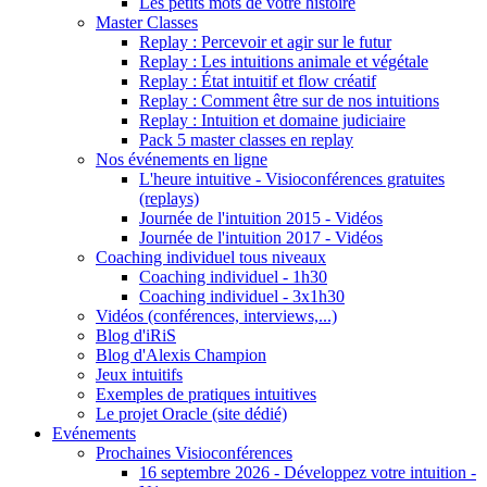
Les petits mots de votre histoire
Master Classes
Replay : Percevoir et agir sur le futur
Replay : Les intuitions animale et végétale
Replay : État intuitif et flow créatif
Replay : Comment être sur de nos intuitions
Replay : Intuition et domaine judiciaire
Pack 5 master classes en replay
Nos événements en ligne
L'heure intuitive - Visioconférences gratuites
(replays)
Journée de l'intuition 2015 - Vidéos
Journée de l'intuition 2017 - Vidéos
Coaching individuel tous niveaux
Coaching individuel - 1h30
Coaching individuel - 3x1h30
Vidéos (conférences, interviews,...)
Blog d'iRiS
Blog d'Alexis Champion
Jeux intuitifs
Exemples de pratiques intuitives
Le projet Oracle (site dédié)
Evénements
Prochaines Visioconférences
16 septembre 2026 - Développez votre intuition -