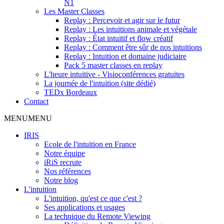
N1
Les Master Classes
Replay : Percevoir et agir sur le futur
Replay : Les intuitions animale et végétale
Replay : État intuitif et flow créatif
Replay : Comment être sûr de nos intuitions
Replay : Intuition et domaine judiciaire
Pack 5 master classes en replay
L'heure intuitive - Visioconférences gratuites
La journée de l'intuition (site dédié)
TEDx Bordeaux
Contact
MENU
MENU
IRIS
Ecole de l'intuition en France
Notre équipe
iRiS recrute
Nos références
Notre blog
L'intuition
L'intuition, qu'est ce que c'est ?
Ses applications et usages
La technique du Remote Viewing