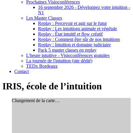
Prochaines Visioconférences
16 septembre 2026 - Développez votre intuition -
N1
Les Master Classes
Replay : Percevoir et agir sur le futur
Replay : Les intuitions animale et végétale
Replay : État intuitif et flow créatif
Replay : Comment être sûr de nos intuitions
Replay : Intuition et domaine judiciaire
Pack 5 master classes en replay
L'heure intuitive - Visioconférences gratuites
La journée de l'intuition (site dédié)
TEDx Bordeaux
Contact
IRIS, école de l’intuition
Chargement de la carte…