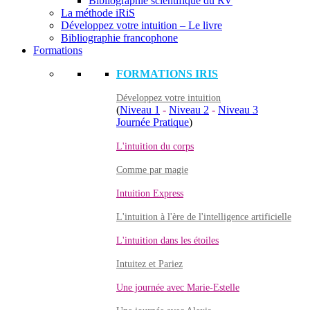
Bibliographie scientifique du RV
La méthode iRiS
Développez votre intuition – Le livre
Bibliographie francophone
Formations
FORMATIONS IRIS
Développez votre intuition
(
Niveau 1
-
Niveau 2
-
Niveau 3
Journée Pratique
)
L'intuition du corps
Comme par magie
Intuition Express
L'intuition à l'ère de l'intelligence artificielle
L'intuition dans les étoiles
Intuitez et Pariez
Une journée avec Marie-Estelle