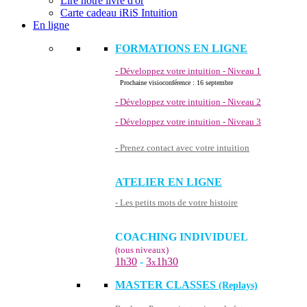
Lire notre livre d'or
Carte cadeau iRiS Intuition
En ligne
FORMATIONS EN LIGNE
- Développez votre intuition - Niveau 1
Prochaine visioconférence : 16 septembre
- Développez votre intuition - Niveau 2
- Développez votre intuition - Niveau 3
- Prenez contact avec votre intuition
ATELIER EN LIGNE
- Les petits mots de votre histoire
COACHING INDIVIDUEL
(tous niveaux)
1h30
-
3
1h30
x
MASTER CLASSES
(Replays)