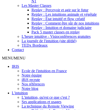
N1
Les Master Classes
Replay : Percevoir et agir sur le futur
Replay : Les intuitions animale et végétale
Replay : État intuitif et flow créatif
Replay : Comment être sûr de nos intuitions
Replay : Intuition et domaine judiciaire
Pack 5 master classes en replay
L'heure intuitive - Visioconférences gratuites
La journée de l'intuition (site dédié)
TEDx Bordeaux
Contact
MENU
MENU
IRIS
Ecole de l'intuition en France
Notre équipe
iRiS recrute
Nos références
Notre blog
L'intuition
L'intuition, qu'est ce que c'est ?
Ses applications et usages
La technique du Remote Viewing