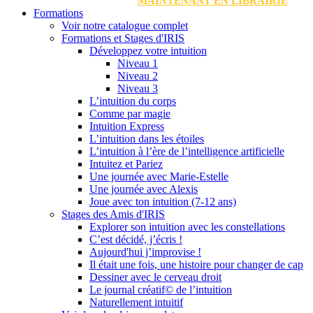
MAINTENANT EN LIBRAIRIE
Formations
Voir notre catalogue complet
Formations et Stages d'IRIS
Développez votre intuition
Niveau 1
Niveau 2
Niveau 3
L’intuition du corps
Comme par magie
Intuition Express
L’intuition dans les étoiles
L’intuition à l’ère de l’intelligence artificielle
Intuitez et Pariez
Une journée avec Marie-Estelle
Une journée avec Alexis
Joue avec ton intuition (7-12 ans)
Stages des Amis d'IRIS
Explorer son intuition avec les constellations
C’est décidé, j’écris !
Aujourd'hui j’improvise !
Il était une fois, une histoire pour changer de cap
Dessiner avec le cerveau droit
Le journal créatif© de l’intuition
Naturellement intuitif