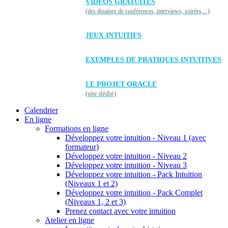
VIDÉOS GRATUITES
(des dizaines de conférences, interviews, soirées,...)
JEUX INTUITIFS
EXEMPLES DE PRATIQUES INTUITIVES
LE PROJET ORACLE
(site dédié)
Calendrier
En ligne
Formations en ligne
Développez votre intuition - Niveau 1 (avec
formateur)
Développez votre intuition - Niveau 2
Développez votre intuition - Niveau 3
Développez votre intuition - Pack Intuition
(Niveaux 1 et 2)
Développez votre intuition - Pack Complet
(Niveaux 1, 2 et 3)
Prenez contact avec votre intuition
Atelier en ligne