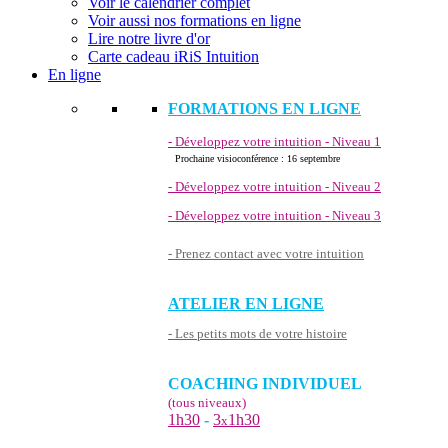
Voir le calendrier complet
Voir aussi nos formations en ligne
Lire notre livre d'or
Carte cadeau iRiS Intuition
En ligne
FORMATIONS EN LIGNE
- Développez votre intuition - Niveau 1
Prochaine visioconférence : 16 septembre
- Développez votre intuition - Niveau 2
- Développez votre intuition - Niveau 3
- Prenez contact avec votre intuition
ATELIER EN LIGNE
- Les petits mots de votre histoire
COACHING INDIVIDUEL
(tous niveaux)
1h30
-
3
1h30
x