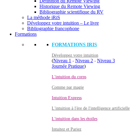
Définition du Remote Viewing
Historique du Remote Viewing
Bibliographie scientifique du RV
La méthode iRiS
Développez votre intuition – Le livre
Bibliographie francophone
Formations
FORMATIONS IRIS
Développez votre intuition
(
Niveau 1
-
Niveau 2
-
Niveau 3
Journée Pratique
)
L'intuition du corps
Comme par magie
Intuition Express
L'intuition à l'ère de l'intelligence artificielle
L'intuition dans les étoiles
Intuitez et Pariez