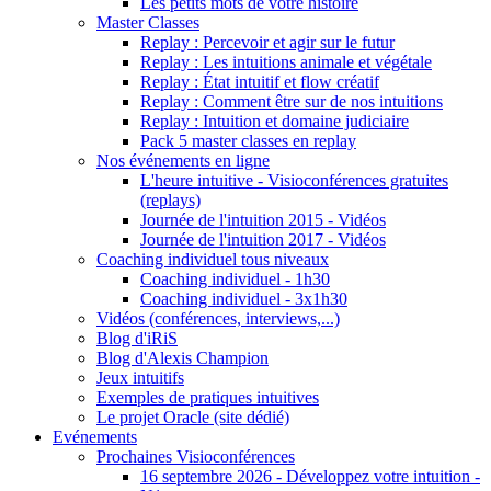
Les petits mots de votre histoire
Master Classes
Replay : Percevoir et agir sur le futur
Replay : Les intuitions animale et végétale
Replay : État intuitif et flow créatif
Replay : Comment être sur de nos intuitions
Replay : Intuition et domaine judiciaire
Pack 5 master classes en replay
Nos événements en ligne
L'heure intuitive - Visioconférences gratuites
(replays)
Journée de l'intuition 2015 - Vidéos
Journée de l'intuition 2017 - Vidéos
Coaching individuel tous niveaux
Coaching individuel - 1h30
Coaching individuel - 3x1h30
Vidéos (conférences, interviews,...)
Blog d'iRiS
Blog d'Alexis Champion
Jeux intuitifs
Exemples de pratiques intuitives
Le projet Oracle (site dédié)
Evénements
Prochaines Visioconférences
16 septembre 2026 - Développez votre intuition -