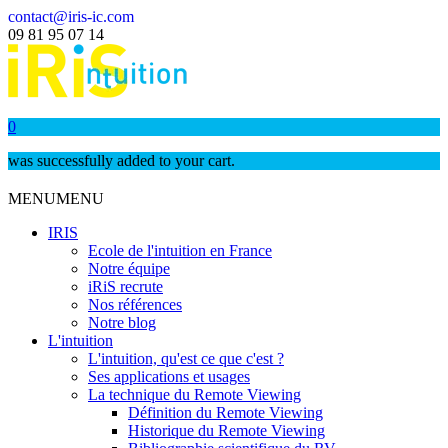
contact@iris-ic.com
09 81 95 07 14
0
was successfully added to your cart.
MENU
MENU
IRIS
Ecole de l'intuition en France
Notre équipe
iRiS recrute
Nos références
Notre blog
L'intuition
L'intuition, qu'est ce que c'est ?
Ses applications et usages
La technique du Remote Viewing
Définition du Remote Viewing
Historique du Remote Viewing