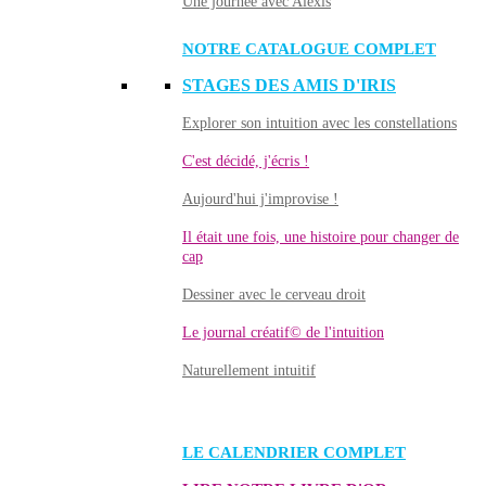
Une journée avec Alexis
NOTRE CATALOGUE COMPLET
STAGES DES AMIS D'IRIS
Explorer son intuition avec les constellations
C'est décidé, j'écris !
Aujourd'hui j'improvise !
Il était une fois, une histoire pour changer de
cap
Dessiner avec le cerveau droit
Le journal créatif© de l'intuition
Naturellement intuitif
LE CALENDRIER COMPLET