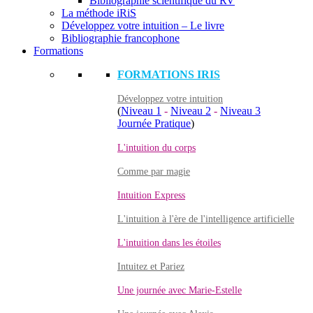
Bibliographie scientifique du RV
La méthode iRiS
Développez votre intuition – Le livre
Bibliographie francophone
Formations
FORMATIONS IRIS
Développez votre intuition
(
Niveau 1
-
Niveau 2
-
Niveau 3
Journée Pratique
)
L'intuition du corps
Comme par magie
Intuition Express
L'intuition à l'ère de l'intelligence artificielle
L'intuition dans les étoiles
Intuitez et Pariez
Une journée avec Marie-Estelle