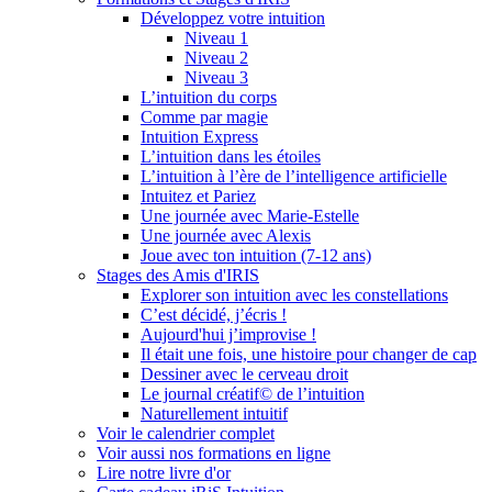
Développez votre intuition
Niveau 1
Niveau 2
Niveau 3
L’intuition du corps
Comme par magie
Intuition Express
L’intuition dans les étoiles
L’intuition à l’ère de l’intelligence artificielle
Intuitez et Pariez
Une journée avec Marie-Estelle
Une journée avec Alexis
Joue avec ton intuition (7-12 ans)
Stages des Amis d'IRIS
Explorer son intuition avec les constellations
C’est décidé, j’écris !
Aujourd'hui j’improvise !
Il était une fois, une histoire pour changer de cap
Dessiner avec le cerveau droit
Le journal créatif© de l’intuition
Naturellement intuitif
Voir le calendrier complet
Voir aussi nos formations en ligne
Lire notre livre d'or