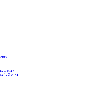
teur)
x 1 et 2)
x 1, 2 et 3)