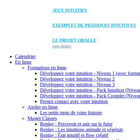
JEUX INTUITIFS
EXEMPLES DE PRATIQUES INTUITIVES
LE PROJET ORACLE
(site dédié)
Calendrier
En ligne
Formations en ligne
Développez votre intuition - Niveau 1 (avec forma
Développez votre intuition - Niveau 2
Développez votre intuition - Niveau 3
Développez votre intuition - Pack Intuition (Niveau
Développez votre intuition - Pack Complet (Niveau
Prenez contact avec votre intuition
Atelier en ligne
Les petits mots de votre histoire
Master Classes
Replay : Percevoir et agir sur le futur
Replay : Les intuitions animale et végétale
Replay : État intuitif et flow créatif