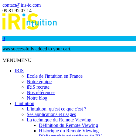
contact@iris-ic.com
09 81 95 07 14
0
was successfully added to your cart.
MENU
MENU
IRIS
Ecole de l'intuition en France
Notre équipe
iRiS recrute
Nos références
Notre blog
L'intuition
L'intuition, qu'est ce que c'est ?
Ses applications et usages
La technique du Remote Viewing
Définition du Remote Viewing
Historique du Remote Viewing