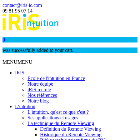
contact@iris-ic.com
09 81 95 07 14
0
was successfully added to your cart.
MENU
MENU
IRIS
Ecole de l'intuition en France
Notre équipe
iRiS recrute
Nos références
Notre blog
L'intuition
L'intuition, qu'est ce que c'est ?
Ses applications et usages
La technique du Remote Viewing
Définition du Remote Viewing
Historique du Remote Viewing