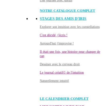
Une journée avec Alexis
NOTRE CATALOGUE COMPLET
STAGES DES AMIS D'IRIS
Explorer son intuition avec les constellations
C'est décidé, j'écris !
Aujourd'hui j'improvise !
Il était une fois, une histoire pour changer de
cap
Dessiner avec le cerveau droit
Le journal créatif© de l'intuition
Naturellement intuitif
LE CALENDRIER COMPLET