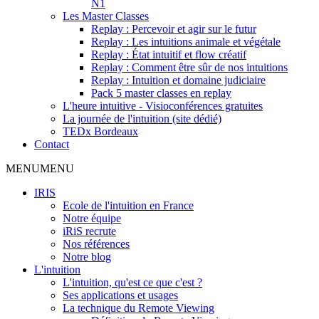
N1
Les Master Classes
Replay : Percevoir et agir sur le futur
Replay : Les intuitions animale et végétale
Replay : État intuitif et flow créatif
Replay : Comment être sûr de nos intuitions
Replay : Intuition et domaine judiciaire
Pack 5 master classes en replay
L'heure intuitive - Visioconférences gratuites
La journée de l'intuition (site dédié)
TEDx Bordeaux
Contact
MENU
MENU
IRIS
Ecole de l'intuition en France
Notre équipe
iRiS recrute
Nos références
Notre blog
L'intuition
L'intuition, qu'est ce que c'est ?
Ses applications et usages
La technique du Remote Viewing