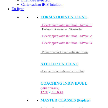
Lire notre livre d'or
Carte cadeau iRiS Intuition
En ligne
FORMATIONS EN LIGNE
- Développez votre intuition - Niveau 1
Prochaine visioconférence : 16 septembre
- Développez votre intuition - Niveau 2
- Développez votre intuition - Niveau 3
- Prenez contact avec votre intuition
ATELIER EN LIGNE
- Les petits mots de votre histoire
COACHING INDIVIDUEL
(tous niveaux)
1h30
-
3
1h30
x
MASTER CLASSES
(Replays)