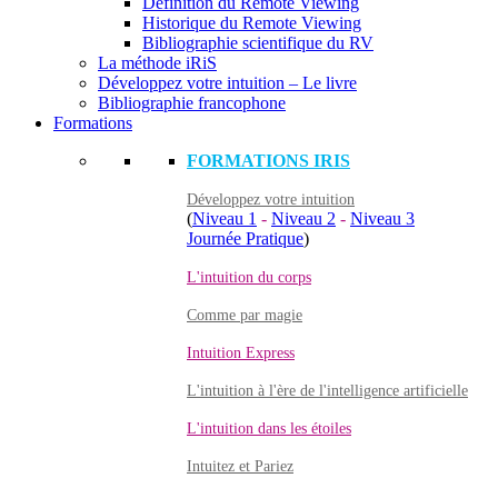
Définition du Remote Viewing
Historique du Remote Viewing
Bibliographie scientifique du RV
La méthode iRiS
Développez votre intuition – Le livre
Bibliographie francophone
Formations
FORMATIONS IRIS
Développez votre intuition
(
Niveau 1
-
Niveau 2
-
Niveau 3
Journée Pratique
)
L'intuition du corps
Comme par magie
Intuition Express
L'intuition à l'ère de l'intelligence artificielle
L'intuition dans les étoiles
Intuitez et Pariez