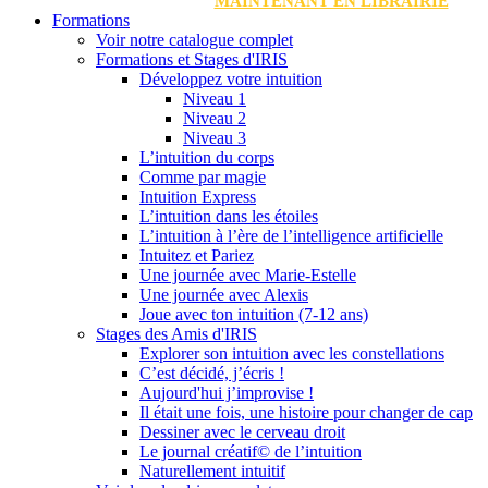
MAINTENANT EN LIBRAIRIE
Formations
Voir notre catalogue complet
Formations et Stages d'IRIS
Développez votre intuition
Niveau 1
Niveau 2
Niveau 3
L’intuition du corps
Comme par magie
Intuition Express
L’intuition dans les étoiles
L’intuition à l’ère de l’intelligence artificielle
Intuitez et Pariez
Une journée avec Marie-Estelle
Une journée avec Alexis
Joue avec ton intuition (7-12 ans)
Stages des Amis d'IRIS
Explorer son intuition avec les constellations
C’est décidé, j’écris !
Aujourd'hui j’improvise !
Il était une fois, une histoire pour changer de cap
Dessiner avec le cerveau droit
Le journal créatif© de l’intuition
Naturellement intuitif