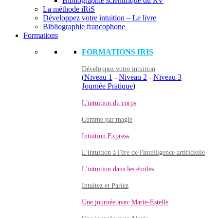
Bibliographie scientifique du RV
La méthode iRiS
Développez votre intuition – Le livre
Bibliographie francophone
Formations
FORMATIONS IRIS
Développez votre intuition
(
Niveau 1
-
Niveau 2
-
Niveau 3
Journée Pratique
)
L'intuition du corps
Comme par magie
Intuition Express
L'intuition à l'ère de l'intelligence artificielle
L'intuition dans les étoiles
Intuitez et Pariez
Une journée avec Marie-Estelle