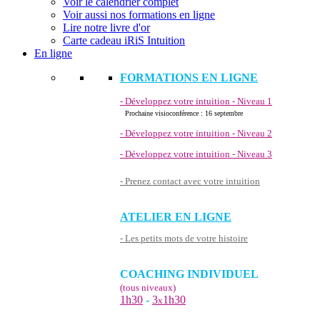
Voir le calendrier complet
Voir aussi nos formations en ligne
Lire notre livre d'or
Carte cadeau iRiS Intuition
En ligne
FORMATIONS EN LIGNE
- Développez votre intuition - Niveau 1
Prochaine visioconférence : 16 septembre
- Développez votre intuition - Niveau 2
- Développez votre intuition - Niveau 3
- Prenez contact avec votre intuition
ATELIER EN LIGNE
- Les petits mots de votre histoire
COACHING INDIVIDUEL
(tous niveaux)
1h30
-
3
1h30
x