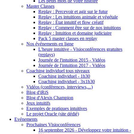
Les petits mots de votre histoire
Master Classes
Replay : Percevoir et agir sur le futur
Replay : Les intuitions animale et végétale
Replay : État intuitif et flow créatif
Replay : Comment être sur de nos intuitions
Replay : Intuition et domaine judiciaire
Pack 5 master classes en replay
Nos événements en ligne
L'heure intuitive - Visioconférences gratuites
(replays)
Journée de l'intuition 2015 - Vidéos
Journée de l'intuition 2017 - Vidéos
Coaching individuel tous niveaux
Coaching individuel - 1h30
Coaching individuel - 3x1h30
Vidéos (conférences, interviews,...)
Blog d'iRiS
Blog d'Alexis Champion
Jeux intuitifs
Exemples de pratiques intuitives
Le projet Oracle (site dédié)
Evénements
Prochaines Visioconférences
16 septembre 2026 - Développez votre intuition -