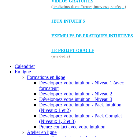
VIDÉOS GRATUITES
(des dizaines de conférences, interviews, soirées,...)
JEUX INTUITIFS
EXEMPLES DE PRATIQUES INTUITIVES
LE PROJET ORACLE
(site dédié)
Calendrier
En ligne
Formations en ligne
Développez votre intuition - Niveau 1 (avec
formateur)
Développez votre intuition - Niveau 2
Développez votre intuition - Niveau 3
Développez votre intuition - Pack Intuition
(Niveaux 1 et 2)
Développez votre intuition - Pack Complet
(Niveaux 1, 2 et 3)
Prenez contact avec votre intuition
Atelier en ligne