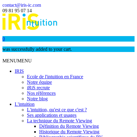
contact@iris-ic.com
09 81 95 07 14
0
was successfully added to your cart.
MENU
MENU
IRIS
Ecole de l'intuition en France
Notre équipe
iRiS recrute
Nos références
Notre blog
L'intuition
L'intuition, qu'est ce que c'est ?
Ses applications et usages
La technique du Remote Viewing
Définition du Remote Viewing
Historique du Remote Viewing