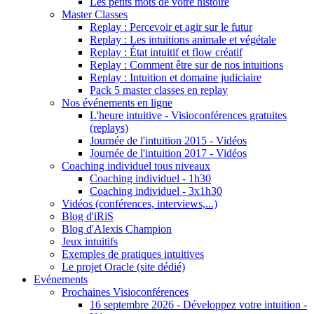
Les petits mots de votre histoire
Master Classes
Replay : Percevoir et agir sur le futur
Replay : Les intuitions animale et végétale
Replay : État intuitif et flow créatif
Replay : Comment être sur de nos intuitions
Replay : Intuition et domaine judiciaire
Pack 5 master classes en replay
Nos événements en ligne
L'heure intuitive - Visioconférences gratuites
(replays)
Journée de l'intuition 2015 - Vidéos
Journée de l'intuition 2017 - Vidéos
Coaching individuel tous niveaux
Coaching individuel - 1h30
Coaching individuel - 3x1h30
Vidéos (conférences, interviews,...)
Blog d'iRiS
Blog d'Alexis Champion
Jeux intuitifs
Exemples de pratiques intuitives
Le projet Oracle (site dédié)
Evénements
Prochaines Visioconférences
16 septembre 2026 - Développez votre intuition -