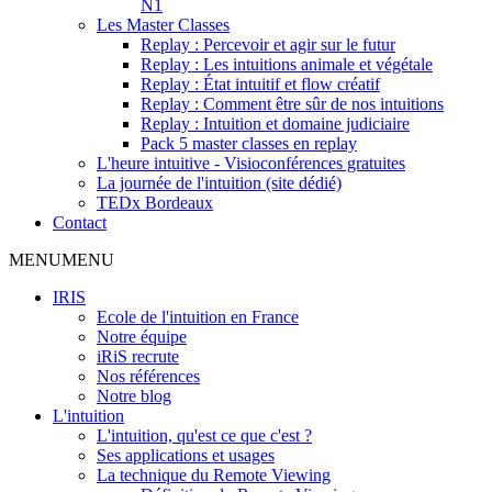
N1
Les Master Classes
Replay : Percevoir et agir sur le futur
Replay : Les intuitions animale et végétale
Replay : État intuitif et flow créatif
Replay : Comment être sûr de nos intuitions
Replay : Intuition et domaine judiciaire
Pack 5 master classes en replay
L'heure intuitive - Visioconférences gratuites
La journée de l'intuition (site dédié)
TEDx Bordeaux
Contact
MENU
MENU
IRIS
Ecole de l'intuition en France
Notre équipe
iRiS recrute
Nos références
Notre blog
L'intuition
L'intuition, qu'est ce que c'est ?
Ses applications et usages
La technique du Remote Viewing