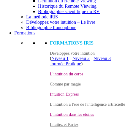
Définition du Remote Viewing
Historique du Remote Viewing
Bibliographie scientifique du RV
La méthode iRiS
Développez votre intuition – Le livre
Bibliographie francophone
Formations
FORMATIONS IRIS
Développez votre intuition
(
Niveau 1
-
Niveau 2
-
Niveau 3
Journée Pratique
)
L'intuition du corps
Comme par magie
Intuition Express
L'intuition à l'ère de l'intelligence artificielle
L'intuition dans les étoiles
Intuitez et Pariez