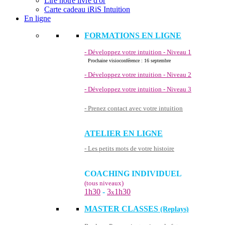
Lire notre livre d'or
Carte cadeau iRiS Intuition
En ligne
FORMATIONS EN LIGNE
- Développez votre intuition - Niveau 1
Prochaine visioconférence : 16 septembre
- Développez votre intuition - Niveau 2
- Développez votre intuition - Niveau 3
- Prenez contact avec votre intuition
ATELIER EN LIGNE
- Les petits mots de votre histoire
COACHING INDIVIDUEL
(tous niveaux)
1h30
-
3
1h30
x
MASTER CLASSES
(Replays)