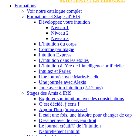
MAINTENANT EN LIBRAIRIE
Formations
Voir notre catalogue complet
Formations et Stages d'IRIS
Développez votre intuition
Niveau 1
Niveau 2
Niveau 3
L’intuition du corps
Comme par magie
Intuition Express
L’intuition dans les étoiles
L’intuition à l’ère de l’intelligence artificielle
Intuitez et Pariez
Une journée avec Marie-Estelle
Une journée avec Alexis
Joue avec ton intuition (7-12 ans)
Stages des Amis d'IRIS
Explorer son intuition avec les constellations
C’est décidé, j’écris !
Aujourd'hui j’improvise !
Il était une fois, une histoire pour changer de cap
Dessiner avec le cerveau droit
Le journal créatif© de l’intuition
Naturellement intuitif