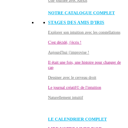
Une journée avec Alexis
NOTRE CATALOGUE COMPLET
STAGES DES AMIS D'IRIS
Explorer son intuition avec les constellations
C'est décidé, j'écris !
Aujourd'hui j'improvise !
Il était une fois, une histoire pour changer de
cap
Dessiner avec le cerveau droit
Le journal créatif© de l'intuition
Naturellement intuitif
LE CALENDRIER COMPLET