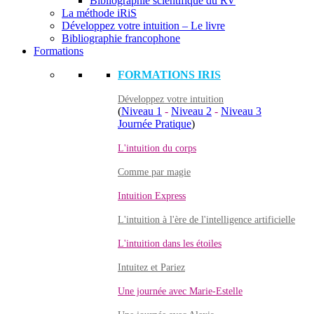
Bibliographie scientifique du RV
La méthode iRiS
Développez votre intuition – Le livre
Bibliographie francophone
Formations
FORMATIONS IRIS
Développez votre intuition
(
Niveau 1
-
Niveau 2
-
Niveau 3
Journée Pratique
)
L'intuition du corps
Comme par magie
Intuition Express
L'intuition à l'ère de l'intelligence artificielle
L'intuition dans les étoiles
Intuitez et Pariez
Une journée avec Marie-Estelle