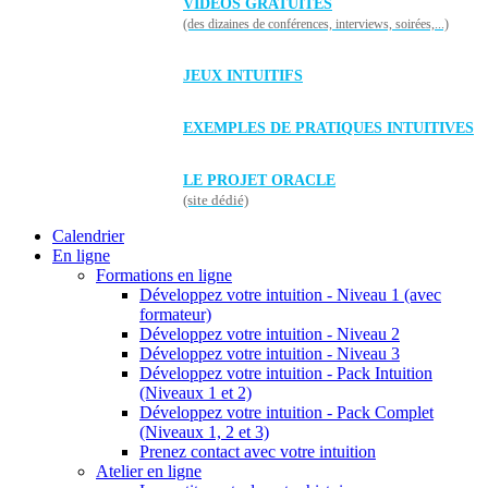
VIDÉOS GRATUITES
(des dizaines de conférences, interviews, soirées,...)
JEUX INTUITIFS
EXEMPLES DE PRATIQUES INTUITIVES
LE PROJET ORACLE
(site dédié)
Calendrier
En ligne
Formations en ligne
Développez votre intuition - Niveau 1 (avec
formateur)
Développez votre intuition - Niveau 2
Développez votre intuition - Niveau 3
Développez votre intuition - Pack Intuition
(Niveaux 1 et 2)
Développez votre intuition - Pack Complet
(Niveaux 1, 2 et 3)
Prenez contact avec votre intuition
Atelier en ligne