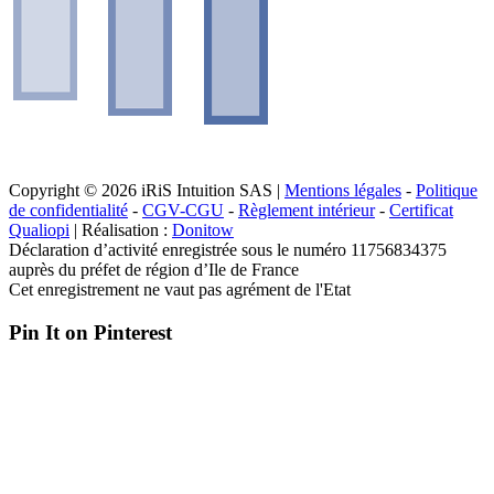
Copyright © 2026 iRiS Intuition SAS |
Mentions légales
-
Politique
de confidentialité
-
CGV-CGU
-
Règlement intérieur
-
Certificat
Qualiopi
| Réalisation :
Donitow
Déclaration d’activité enregistrée sous le numéro 11756834375
auprès du préfet de région d’Ile de France
Cet enregistrement ne vaut pas agrément de l'Etat
Pin It on Pinterest