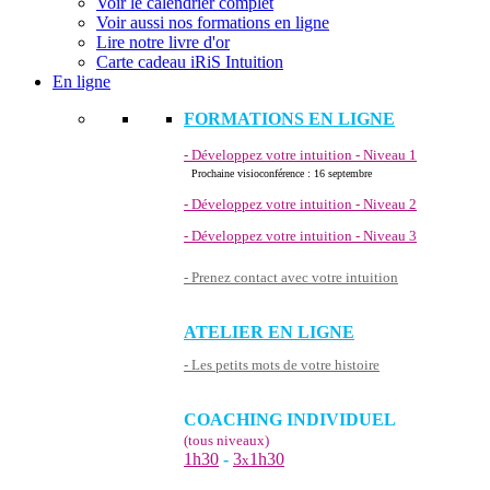
Voir le calendrier complet
Voir aussi nos formations en ligne
Lire notre livre d'or
Carte cadeau iRiS Intuition
En ligne
FORMATIONS EN LIGNE
- Développez votre intuition - Niveau 1
Prochaine visioconférence : 16 septembre
- Développez votre intuition - Niveau 2
- Développez votre intuition - Niveau 3
- Prenez contact avec votre intuition
ATELIER EN LIGNE
- Les petits mots de votre histoire
COACHING INDIVIDUEL
(tous niveaux)
1h30
-
3
1h30
x