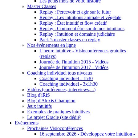
Les petits mots de votre histoire
Master Classes
Replay : Percevoir et agir sur le futur
Replay : Les intuitions animale et végétale
Replay : État intuitif et flow créatif
Replay : Comment être sur de nos intuitions
Replay : Intuition et domaine judiciaire
Pack 5 master classes en replay
Nos événements en ligne
L'heure intuitive - Visioconférences gratuites
(replays)
Journée de l'intuition 2015 - Vidéos
Journée de l'intuition 2017 - Vidéos
Coaching individuel tous niveaux
Coaching individuel - 1h30
Coaching individuel - 3x1h30
Vidéos (conférences, interviews,...)
Blog d'iRiS
Blog d'Alexis Champion
Jeux intuitifs
Exemples de pratiques intuitives
Le projet Oracle (site dédié)
Evénements
Prochaines Visioconférences
16 septembre 2026 - Développez votre intuition -