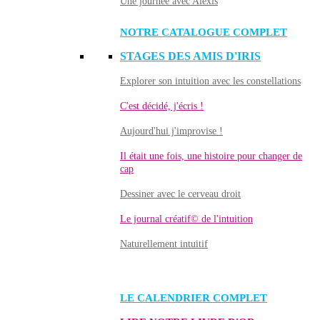
Une journée avec Alexis
NOTRE CATALOGUE COMPLET
STAGES DES AMIS D'IRIS
Explorer son intuition avec les constellations
C'est décidé, j'écris !
Aujourd'hui j'improvise !
Il était une fois, une histoire pour changer de
cap
Dessiner avec le cerveau droit
Le journal créatif© de l'intuition
Naturellement intuitif
LE CALENDRIER COMPLET