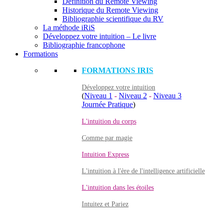
Définition du Remote Viewing
Historique du Remote Viewing
Bibliographie scientifique du RV
La méthode iRiS
Développez votre intuition – Le livre
Bibliographie francophone
Formations
FORMATIONS IRIS
Développez votre intuition
(
Niveau 1
-
Niveau 2
-
Niveau 3
Journée Pratique
)
L'intuition du corps
Comme par magie
Intuition Express
L'intuition à l'ère de l'intelligence artificielle
L'intuition dans les étoiles
Intuitez et Pariez