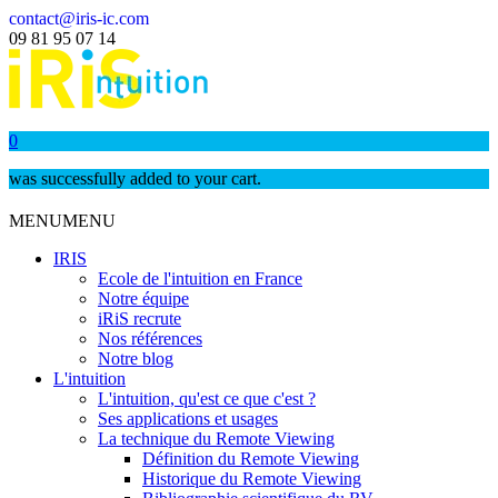
contact@iris-ic.com
09 81 95 07 14
0
was successfully added to your cart.
MENU
MENU
IRIS
Ecole de l'intuition en France
Notre équipe
iRiS recrute
Nos références
Notre blog
L'intuition
L'intuition, qu'est ce que c'est ?
Ses applications et usages
La technique du Remote Viewing
Définition du Remote Viewing
Historique du Remote Viewing