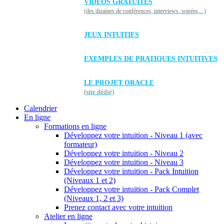
VIDÉOS GRATUITES
(des dizaines de conférences, interviews, soirées,...)
JEUX INTUITIFS
EXEMPLES DE PRATIQUES INTUITIVES
LE PROJET ORACLE
(site dédié)
Calendrier
En ligne
Formations en ligne
Développez votre intuition - Niveau 1 (avec
formateur)
Développez votre intuition - Niveau 2
Développez votre intuition - Niveau 3
Développez votre intuition - Pack Intuition
(Niveaux 1 et 2)
Développez votre intuition - Pack Complet
(Niveaux 1, 2 et 3)
Prenez contact avec votre intuition
Atelier en ligne