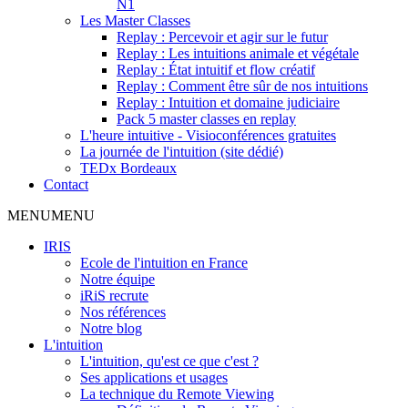
N1
Les Master Classes
Replay : Percevoir et agir sur le futur
Replay : Les intuitions animale et végétale
Replay : État intuitif et flow créatif
Replay : Comment être sûr de nos intuitions
Replay : Intuition et domaine judiciaire
Pack 5 master classes en replay
L'heure intuitive - Visioconférences gratuites
La journée de l'intuition (site dédié)
TEDx Bordeaux
Contact
MENU
MENU
IRIS
Ecole de l'intuition en France
Notre équipe
iRiS recrute
Nos références
Notre blog
L'intuition
L'intuition, qu'est ce que c'est ?
Ses applications et usages
La technique du Remote Viewing