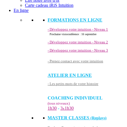
Lire notre livre d'or
Carte cadeau iRiS Intuition
En ligne
FORMATIONS EN LIGNE
- Développez votre intuition - Niveau 1
Prochaine visioconférence : 16 septembre
- Développez votre intuition - Niveau 2
- Développez votre intuition - Niveau 3
- Prenez contact avec votre intuition
ATELIER EN LIGNE
- Les petits mots de votre histoire
COACHING INDIVIDUEL
(tous niveaux)
1h30
-
3
1h30
x
MASTER CLASSES
(Replays)