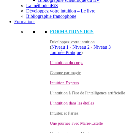
Bibliographie scientifique du RV
La méthode iRiS
Développez votre intuition – Le livre
Bibliographie francophone
Formations
FORMATIONS IRIS
Développez votre intuition
(
Niveau 1
-
Niveau 2
-
Niveau 3
Journée Pratique
)
L'intuition du corps
Comme par magie
Intuition Express
L'intuition à l'ère de l'intelligence artificielle
L'intuition dans les étoiles
Intuitez et Pariez
Une journée avec Marie-Estelle