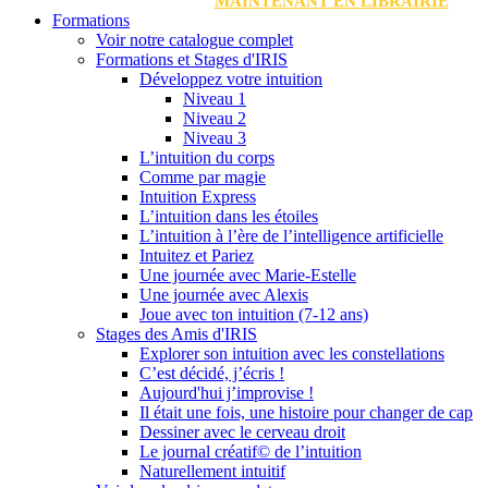
MAINTENANT EN LIBRAIRIE
Formations
Voir notre catalogue complet
Formations et Stages d'IRIS
Développez votre intuition
Niveau 1
Niveau 2
Niveau 3
L’intuition du corps
Comme par magie
Intuition Express
L’intuition dans les étoiles
L’intuition à l’ère de l’intelligence artificielle
Intuitez et Pariez
Une journée avec Marie-Estelle
Une journée avec Alexis
Joue avec ton intuition (7-12 ans)
Stages des Amis d'IRIS
Explorer son intuition avec les constellations
C’est décidé, j’écris !
Aujourd'hui j’improvise !
Il était une fois, une histoire pour changer de cap
Dessiner avec le cerveau droit
Le journal créatif© de l’intuition
Naturellement intuitif