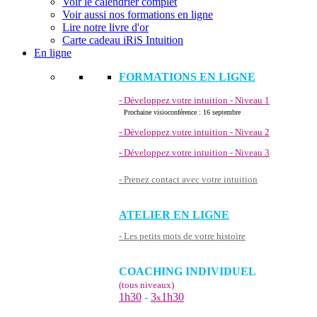
Voir le calendrier complet
Voir aussi nos formations en ligne
Lire notre livre d'or
Carte cadeau iRiS Intuition
En ligne
FORMATIONS EN LIGNE
- Développez votre intuition - Niveau 1
Prochaine visioconférence : 16 septembre
- Développez votre intuition - Niveau 2
- Développez votre intuition - Niveau 3
- Prenez contact avec votre intuition
ATELIER EN LIGNE
- Les petits mots de votre histoire
COACHING INDIVIDUEL
(tous niveaux)
1h30
-
3
1h30
x