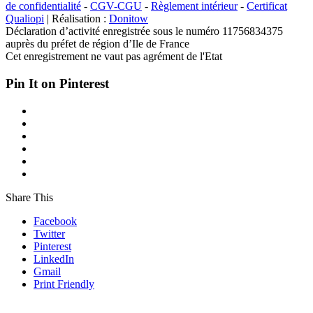
de confidentialité
-
CGV-CGU
-
Règlement intérieur
-
Certificat
Qualiopi
| Réalisation :
Donitow
Déclaration d’activité enregistrée sous le numéro 11756834375
auprès du préfet de région d’Ile de France
Cet enregistrement ne vaut pas agrément de l'Etat
Pin It on Pinterest
Share This
Facebook
Twitter
Pinterest
LinkedIn
Gmail
Print Friendly