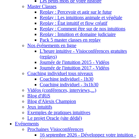
Les petits mots de votre histoire
Master Classes
Replay : Percevoir et agir sur le futur
Replay : Les intuitions animale et végétale
Replay : État intuitif et flow créatif
Replay : Comment être sur de nos intuitions
Replay : Intuition et domaine judiciaire
Pack 5 master classes en replay
Nos événements en ligne
L'heure intuitive - Visioconférences gratuites
(replays)
Journée de l'intuition 2015 - Vidéos
Journée de l'intuition 2017 - Vidéos
Coaching individuel tous niveaux
Coaching individuel - 1h30
Coaching individuel - 3x1h30
Vidéos (conférences, interviews,...)
Blog d'iRiS
Blog d'Alexis Champion
Jeux intuitifs
Exemples de pratiques intuitives
Le projet Oracle (site dédié)
Evénements
Prochaines Visioconférences
16 septembre 2026 - Développez votre intuition -