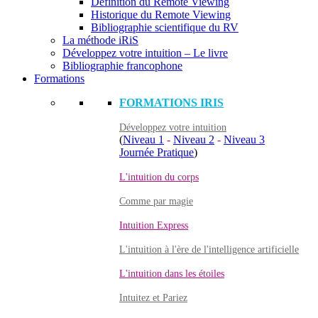
Définition du Remote Viewing
Historique du Remote Viewing
Bibliographie scientifique du RV
La méthode iRiS
Développez votre intuition – Le livre
Bibliographie francophone
Formations
FORMATIONS IRIS
Développez votre intuition
(
Niveau 1
-
Niveau 2
-
Niveau 3
Journée Pratique
)
L'intuition du corps
Comme par magie
Intuition Express
L'intuition à l'ère de l'intelligence artificielle
L'intuition dans les étoiles
Intuitez et Pariez