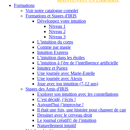
MAINTENANT EN LIBRAIRIE
Formations
Voir notre catalogue complet
Formations et Stages d'IRIS
Développez votre intuition
Niveau 1
Niveau 2
Niveau 3
L’intuition du corps
Comme par magie
Intuition Express
L’intuition dans les étoiles
L’intuition à l’ère de l’intelligence artificielle
Intuitez et Pariez
Une journée avec Marie-Estelle
Une journée avec Alexis
Joue avec ton intuition (7-12 ans)
Stages des Amis d'IRIS
Explorer son intuition avec les constellations
C’est décidé, j’écris !
Aujourd'hui j’improvise !
Il était une fois, une histoire pour changer de cap
Dessiner avec le cerveau droit
Le journal créatif© de l’intuition
Naturellement intuitif