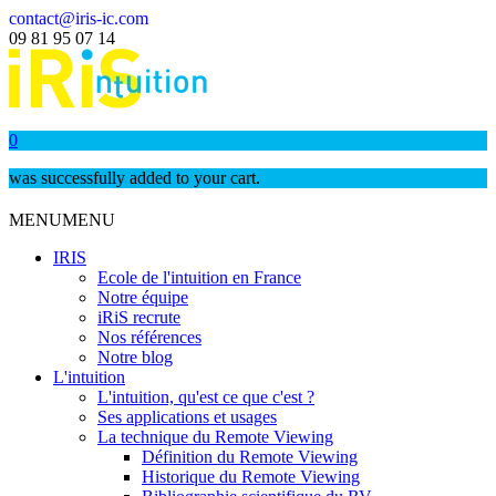
contact@iris-ic.com
09 81 95 07 14
0
was successfully added to your cart.
MENU
MENU
IRIS
Ecole de l'intuition en France
Notre équipe
iRiS recrute
Nos références
Notre blog
L'intuition
L'intuition, qu'est ce que c'est ?
Ses applications et usages
La technique du Remote Viewing
Définition du Remote Viewing
Historique du Remote Viewing