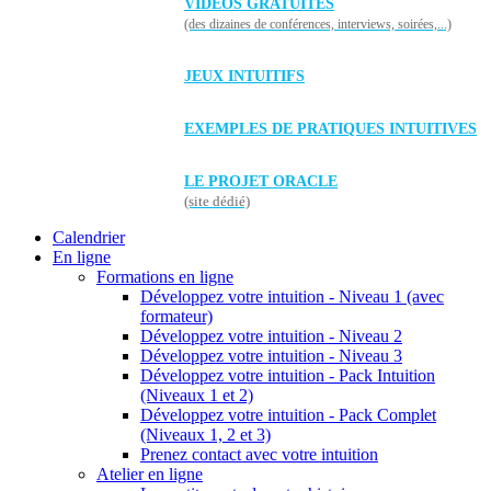
VIDÉOS GRATUITES
(des dizaines de conférences, interviews, soirées,...)
JEUX INTUITIFS
EXEMPLES DE PRATIQUES INTUITIVES
LE PROJET ORACLE
(site dédié)
Calendrier
En ligne
Formations en ligne
Développez votre intuition - Niveau 1 (avec
formateur)
Développez votre intuition - Niveau 2
Développez votre intuition - Niveau 3
Développez votre intuition - Pack Intuition
(Niveaux 1 et 2)
Développez votre intuition - Pack Complet
(Niveaux 1, 2 et 3)
Prenez contact avec votre intuition
Atelier en ligne