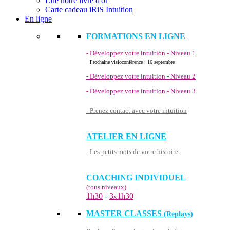
Lire notre livre d'or
Carte cadeau iRiS Intuition
En ligne
FORMATIONS EN LIGNE
- Développez votre intuition - Niveau 1
Prochaine visioconférence : 16 septembre
- Développez votre intuition - Niveau 2
- Développez votre intuition - Niveau 3
- Prenez contact avec votre intuition
ATELIER EN LIGNE
- Les petits mots de votre histoire
COACHING INDIVIDUEL
(tous niveaux)
1h30
-
3
1h30
x
MASTER CLASSES
(Replays)