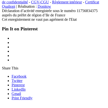
de confidentialité
-
CGV-CGU
-
Règlement intérieur
-
Certificat
Qualiopi
| Réalisation :
Donitow
Déclaration d’activité enregistrée sous le numéro 11756834375
auprès du préfet de région d’Ile de France
Cet enregistrement ne vaut pas agrément de l'Etat
Pin It on Pinterest
Share This
Facebook
Twitter
Pinterest
LinkedIn
Gmail
Print Friendly