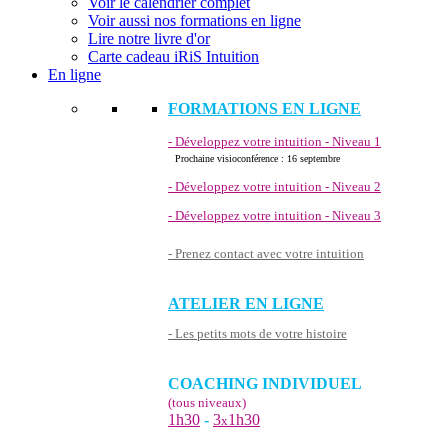
Voir le calendrier complet
Voir aussi nos formations en ligne
Lire notre livre d'or
Carte cadeau iRiS Intuition
En ligne
FORMATIONS EN LIGNE
- Développez votre intuition - Niveau 1
Prochaine visioconférence : 16 septembre
- Développez votre intuition - Niveau 2
- Développez votre intuition - Niveau 3
- Prenez contact avec votre intuition
ATELIER EN LIGNE
- Les petits mots de votre histoire
COACHING INDIVIDUEL
(tous niveaux)
1h30
-
3
1h30
x