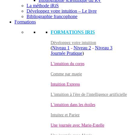
Bibliographie scientifique du RV
La méthode iRiS
Développez votre intuition – Le livre
Bibliographie francophone
Formations
FORMATIONS IRIS
Développez votre intuition
(
Niveau 1
-
Niveau 2
-
Niveau 3
Journée Pratique
)
L'intuition du corps
Comme par magie
Intuition Express
L'intuition à l'ère de l'intelligence artificielle
L'intuition dans les étoiles
Intuitez et Pariez
Une journée avec Marie-Estelle