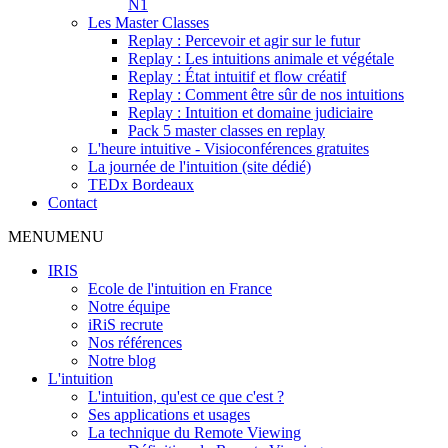
N1
Les Master Classes
Replay : Percevoir et agir sur le futur
Replay : Les intuitions animale et végétale
Replay : État intuitif et flow créatif
Replay : Comment être sûr de nos intuitions
Replay : Intuition et domaine judiciaire
Pack 5 master classes en replay
L'heure intuitive - Visioconférences gratuites
La journée de l'intuition (site dédié)
TEDx Bordeaux
Contact
MENU
MENU
IRIS
Ecole de l'intuition en France
Notre équipe
iRiS recrute
Nos références
Notre blog
L'intuition
L'intuition, qu'est ce que c'est ?
Ses applications et usages
La technique du Remote Viewing