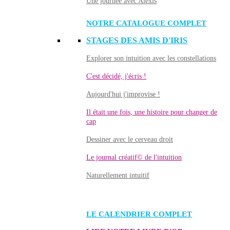
Une journée avec Alexis
NOTRE CATALOGUE COMPLET
STAGES DES AMIS D'IRIS
Explorer son intuition avec les constellations
C'est décidé, j'écris !
Aujourd'hui j'improvise !
Il était une fois, une histoire pour changer de
cap
Dessiner avec le cerveau droit
Le journal créatif© de l'intuition
Naturellement intuitif
LE CALENDRIER COMPLET