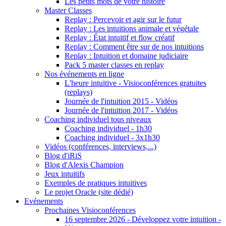
Les petits mots de votre histoire
Master Classes
Replay : Percevoir et agir sur le futur
Replay : Les intuitions animale et végétale
Replay : État intuitif et flow créatif
Replay : Comment être sur de nos intuitions
Replay : Intuition et domaine judiciaire
Pack 5 master classes en replay
Nos événements en ligne
L'heure intuitive - Visioconférences gratuites
(replays)
Journée de l'intuition 2015 - Vidéos
Journée de l'intuition 2017 - Vidéos
Coaching individuel tous niveaux
Coaching individuel - 1h30
Coaching individuel - 3x1h30
Vidéos (conférences, interviews,...)
Blog d'iRiS
Blog d'Alexis Champion
Jeux intuitifs
Exemples de pratiques intuitives
Le projet Oracle (site dédié)
Evénements
Prochaines Visioconférences
16 septembre 2026 - Développez votre intuition -