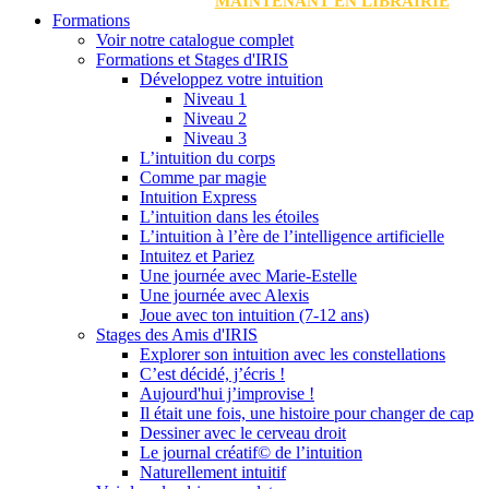
MAINTENANT EN LIBRAIRIE
Formations
Voir notre catalogue complet
Formations et Stages d'IRIS
Développez votre intuition
Niveau 1
Niveau 2
Niveau 3
L’intuition du corps
Comme par magie
Intuition Express
L’intuition dans les étoiles
L’intuition à l’ère de l’intelligence artificielle
Intuitez et Pariez
Une journée avec Marie-Estelle
Une journée avec Alexis
Joue avec ton intuition (7-12 ans)
Stages des Amis d'IRIS
Explorer son intuition avec les constellations
C’est décidé, j’écris !
Aujourd'hui j’improvise !
Il était une fois, une histoire pour changer de cap
Dessiner avec le cerveau droit
Le journal créatif© de l’intuition
Naturellement intuitif