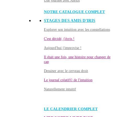
Une journée avec Alexis
NOTRE CATALOGUE COMPLET
STAGES DES AMIS D'IRIS
Explorer son intuition avec les constellations
C'est décidé, j'écris !
Aujourd'hui j'improvise !
Il était une fois, une histoire pour changer de
cap
Dessiner avec le cerveau droit
Le journal créatif© de l'intuition
Naturellement intuitif
LE CALENDRIER COMPLET