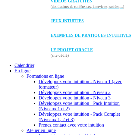
VIDÉOS GRATUITES
(des dizaines de conférences, interviews, soirées,...)
JEUX INTUITIFS
EXEMPLES DE PRATIQUES INTUITIVES
LE PROJET ORACLE
(site dédié)
Calendrier
En ligne
Formations en ligne
Développez votre intuition - Niveau 1 (avec
formateur)
Développez votre intuition - Niveau 2
Développez votre intuition - Niveau 3
Développez votre intuition - Pack Intuition
(Niveaux 1 et 2)
Développez votre intuition - Pack Complet
(Niveaux 1, 2 et 3)
Prenez contact avec votre intuition
Atelier en ligne