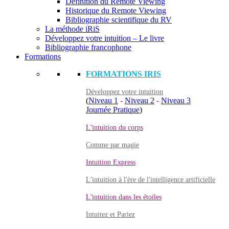
Définition du Remote Viewing
Historique du Remote Viewing
Bibliographie scientifique du RV
La méthode iRiS
Développez votre intuition – Le livre
Bibliographie francophone
Formations
FORMATIONS IRIS
Développez votre intuition
(
Niveau 1
-
Niveau 2
-
Niveau 3
Journée Pratique
)
L'intuition du corps
Comme par magie
Intuition Express
L'intuition à l'ère de l'intelligence artificielle
L'intuition dans les étoiles
Intuitez et Pariez