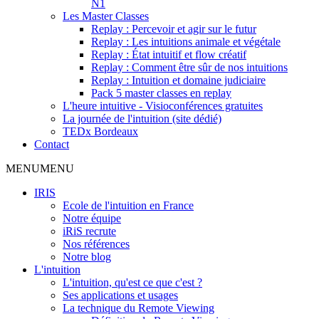
N1
Les Master Classes
Replay : Percevoir et agir sur le futur
Replay : Les intuitions animale et végétale
Replay : État intuitif et flow créatif
Replay : Comment être sûr de nos intuitions
Replay : Intuition et domaine judiciaire
Pack 5 master classes en replay
L'heure intuitive - Visioconférences gratuites
La journée de l'intuition (site dédié)
TEDx Bordeaux
Contact
MENU
MENU
IRIS
Ecole de l'intuition en France
Notre équipe
iRiS recrute
Nos références
Notre blog
L'intuition
L'intuition, qu'est ce que c'est ?
Ses applications et usages
La technique du Remote Viewing