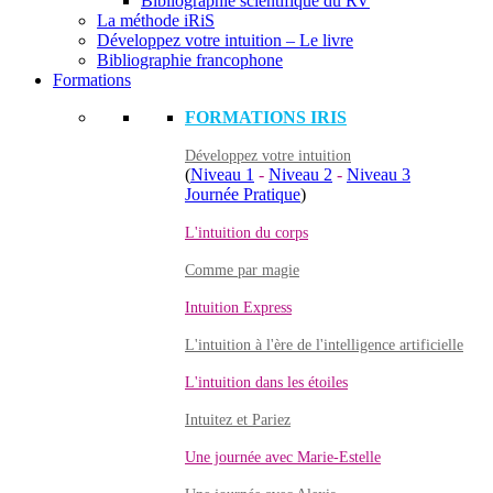
Bibliographie scientifique du RV
La méthode iRiS
Développez votre intuition – Le livre
Bibliographie francophone
Formations
FORMATIONS IRIS
Développez votre intuition
(
Niveau 1
-
Niveau 2
-
Niveau 3
Journée Pratique
)
L'intuition du corps
Comme par magie
Intuition Express
L'intuition à l'ère de l'intelligence artificielle
L'intuition dans les étoiles
Intuitez et Pariez
Une journée avec Marie-Estelle