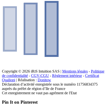
Copyright © 2026 iRiS Intuition SAS |
Mentions légales
-
Politique
de confidentialité
-
CGV-CGU
-
Règlement intérieur
-
Certificat
Qualiopi
| Réalisation :
Donitow
Déclaration d’activité enregistrée sous le numéro 11756834375
auprès du préfet de région d’Ile de France
Cet enregistrement ne vaut pas agrément de l'Etat
Pin It on Pinterest