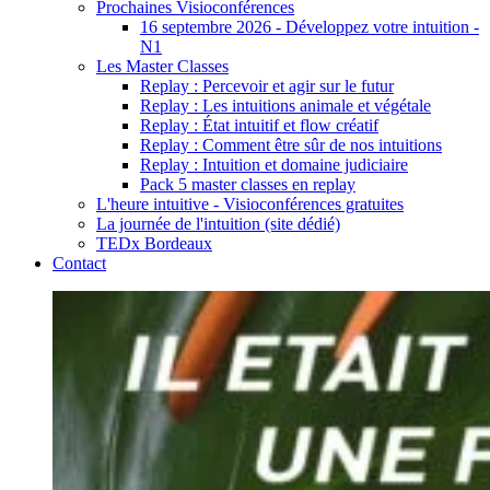
Prochaines Visioconférences
16 septembre 2026 - Développez votre intuition -
N1
Les Master Classes
Replay : Percevoir et agir sur le futur
Replay : Les intuitions animale et végétale
Replay : État intuitif et flow créatif
Replay : Comment être sûr de nos intuitions
Replay : Intuition et domaine judiciaire
Pack 5 master classes en replay
L'heure intuitive - Visioconférences gratuites
La journée de l'intuition (site dédié)
TEDx Bordeaux
Contact