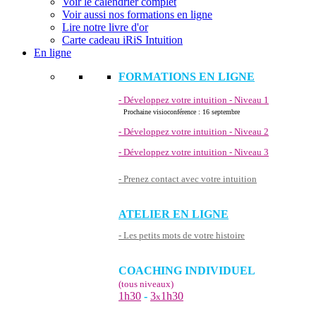
Voir le calendrier complet
Voir aussi nos formations en ligne
Lire notre livre d'or
Carte cadeau iRiS Intuition
En ligne
FORMATIONS EN LIGNE
- Développez votre intuition - Niveau 1
Prochaine visioconférence : 16 septembre
- Développez votre intuition - Niveau 2
- Développez votre intuition - Niveau 3
- Prenez contact avec votre intuition
ATELIER EN LIGNE
- Les petits mots de votre histoire
COACHING INDIVIDUEL
(tous niveaux)
1h30
-
3
1h30
x