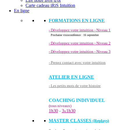
Lire notre livre d'or
Carte cadeau iRiS Intuition
En ligne
FORMATIONS EN LIGNE
- Développez votre intuition - Niveau 1
Prochaine visioconférence : 16 septembre
- Développez votre intuition - Niveau 2
- Développez votre intuition - Niveau 3
- Prenez contact avec votre intuition
ATELIER EN LIGNE
- Les petits mots de votre histoire
COACHING INDIVIDUEL
(tous niveaux)
1h30
-
3
1h30
x
MASTER CLASSES
(Replays)