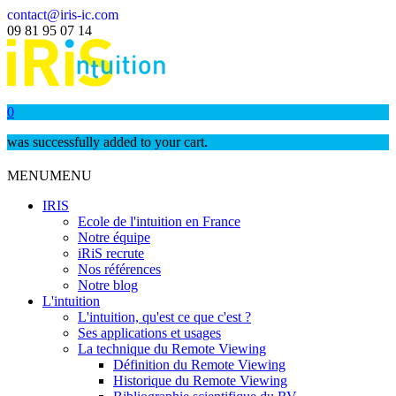
contact@iris-ic.com
09 81 95 07 14
0
was successfully added to your cart.
MENU
MENU
IRIS
Ecole de l'intuition en France
Notre équipe
iRiS recrute
Nos références
Notre blog
L'intuition
L'intuition, qu'est ce que c'est ?
Ses applications et usages
La technique du Remote Viewing
Définition du Remote Viewing
Historique du Remote Viewing