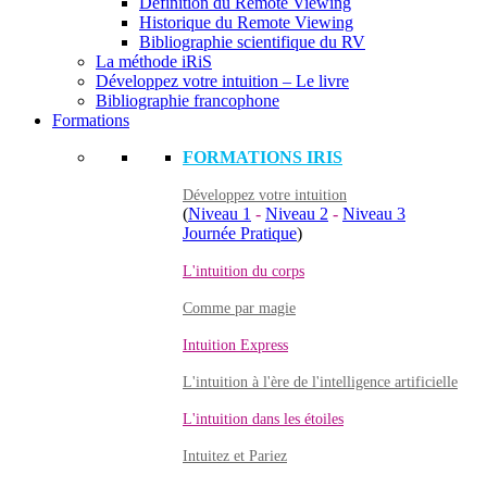
Définition du Remote Viewing
Historique du Remote Viewing
Bibliographie scientifique du RV
La méthode iRiS
Développez votre intuition – Le livre
Bibliographie francophone
Formations
FORMATIONS IRIS
Développez votre intuition
(
Niveau 1
-
Niveau 2
-
Niveau 3
Journée Pratique
)
L'intuition du corps
Comme par magie
Intuition Express
L'intuition à l'ère de l'intelligence artificielle
L'intuition dans les étoiles
Intuitez et Pariez