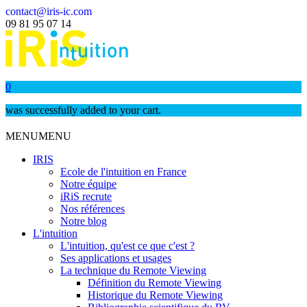
contact@iris-ic.com
09 81 95 07 14
0
was successfully added to your cart.
MENU
MENU
IRIS
Ecole de l'intuition en France
Notre équipe
iRiS recrute
Nos références
Notre blog
L'intuition
L'intuition, qu'est ce que c'est ?
Ses applications et usages
La technique du Remote Viewing
Définition du Remote Viewing
Historique du Remote Viewing