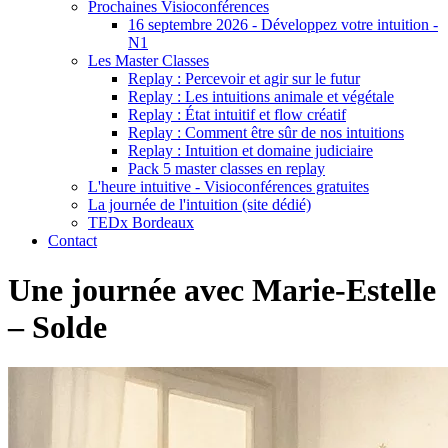
Prochaines Visioconférences
16 septembre 2026 - Développez votre intuition -
N1
Les Master Classes
Replay : Percevoir et agir sur le futur
Replay : Les intuitions animale et végétale
Replay : État intuitif et flow créatif
Replay : Comment être sûr de nos intuitions
Replay : Intuition et domaine judiciaire
Pack 5 master classes en replay
L'heure intuitive - Visioconférences gratuites
La journée de l'intuition (site dédié)
TEDx Bordeaux
Contact
Une journée avec Marie-Estelle
– Solde