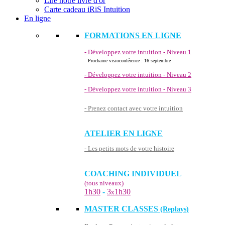
Lire notre livre d'or
Carte cadeau iRiS Intuition
En ligne
FORMATIONS EN LIGNE
- Développez votre intuition - Niveau 1
Prochaine visioconférence : 16 septembre
- Développez votre intuition - Niveau 2
- Développez votre intuition - Niveau 3
- Prenez contact avec votre intuition
ATELIER EN LIGNE
- Les petits mots de votre histoire
COACHING INDIVIDUEL
(tous niveaux)
1h30
-
3
1h30
x
MASTER CLASSES
(Replays)