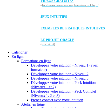
VIDÉOS GRATUITES
(des dizaines de conférences, interviews, soirées,...)
JEUX INTUITIFS
EXEMPLES DE PRATIQUES INTUITIVES
LE PROJET ORACLE
(site dédié)
Calendrier
En ligne
Formations en ligne
Développez votre intuition - Niveau 1 (avec
formateur)
Développez votre intuition - Niveau 2
Développez votre intuition - Niveau 3
Développez votre intuition - Pack Intuition
(Niveaux 1 et 2)
Développez votre intuition - Pack Complet
(Niveaux 1, 2 et 3)
Prenez contact avec votre intuition
Atelier en ligne