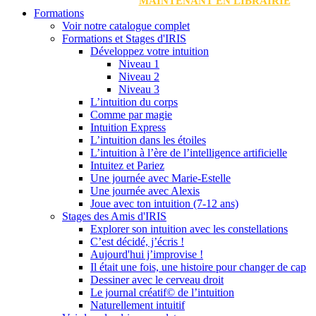
MAINTENANT EN LIBRAIRIE
Formations
Voir notre catalogue complet
Formations et Stages d'IRIS
Développez votre intuition
Niveau 1
Niveau 2
Niveau 3
L’intuition du corps
Comme par magie
Intuition Express
L’intuition dans les étoiles
L’intuition à l’ère de l’intelligence artificielle
Intuitez et Pariez
Une journée avec Marie-Estelle
Une journée avec Alexis
Joue avec ton intuition (7-12 ans)
Stages des Amis d'IRIS
Explorer son intuition avec les constellations
C’est décidé, j’écris !
Aujourd'hui j’improvise !
Il était une fois, une histoire pour changer de cap
Dessiner avec le cerveau droit
Le journal créatif© de l’intuition
Naturellement intuitif