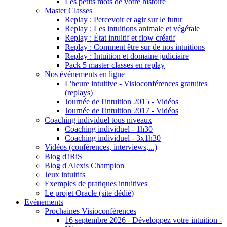
Les petits mots de votre histoire
Master Classes
Replay : Percevoir et agir sur le futur
Replay : Les intuitions animale et végétale
Replay : État intuitif et flow créatif
Replay : Comment être sur de nos intuitions
Replay : Intuition et domaine judiciaire
Pack 5 master classes en replay
Nos événements en ligne
L'heure intuitive - Visioconférences gratuites
(replays)
Journée de l'intuition 2015 - Vidéos
Journée de l'intuition 2017 - Vidéos
Coaching individuel tous niveaux
Coaching individuel - 1h30
Coaching individuel - 3x1h30
Vidéos (conférences, interviews,...)
Blog d'iRiS
Blog d'Alexis Champion
Jeux intuitifs
Exemples de pratiques intuitives
Le projet Oracle (site dédié)
Evénements
Prochaines Visioconférences
16 septembre 2026 - Développez votre intuition -