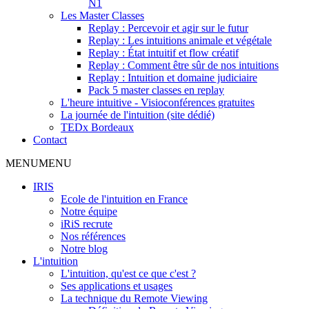
N1
Les Master Classes
Replay : Percevoir et agir sur le futur
Replay : Les intuitions animale et végétale
Replay : État intuitif et flow créatif
Replay : Comment être sûr de nos intuitions
Replay : Intuition et domaine judiciaire
Pack 5 master classes en replay
L'heure intuitive - Visioconférences gratuites
La journée de l'intuition (site dédié)
TEDx Bordeaux
Contact
MENU
MENU
IRIS
Ecole de l'intuition en France
Notre équipe
iRiS recrute
Nos références
Notre blog
L'intuition
L'intuition, qu'est ce que c'est ?
Ses applications et usages
La technique du Remote Viewing