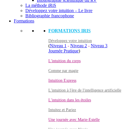
Bibliographie scientifique du RV
La méthode iRiS
Développez votre intuition – Le livre
Bibliographie francophone
Formations
FORMATIONS IRIS
Développez votre intuition
(
Niveau 1
-
Niveau 2
-
Niveau 3
Journée Pratique
)
L'intuition du corps
Comme par magie
Intuition Express
L'intuition à l'ère de l'intelligence artificielle
L'intuition dans les étoiles
Intuitez et Pariez
Une journée avec Marie-Estelle