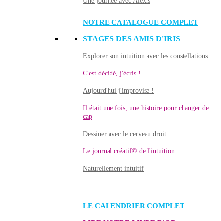
Une journée avec Alexis
NOTRE CATALOGUE COMPLET
STAGES DES AMIS D'IRIS
Explorer son intuition avec les constellations
C'est décidé, j'écris !
Aujourd'hui j'improvise !
Il était une fois, une histoire pour changer de
cap
Dessiner avec le cerveau droit
Le journal créatif© de l'intuition
Naturellement intuitif
LE CALENDRIER COMPLET