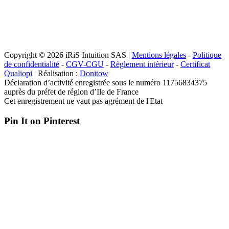
Copyright © 2026 iRiS Intuition SAS |
Mentions légales
-
Politique
de confidentialité
-
CGV-CGU
-
Règlement intérieur
-
Certificat
Qualiopi
| Réalisation :
Donitow
Déclaration d’activité enregistrée sous le numéro 11756834375
auprès du préfet de région d’Ile de France
Cet enregistrement ne vaut pas agrément de l'Etat
Pin It on Pinterest