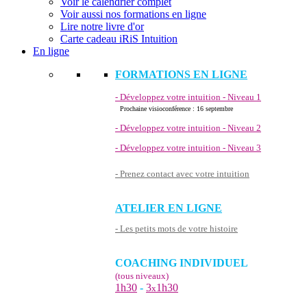
Voir le calendrier complet
Voir aussi nos formations en ligne
Lire notre livre d'or
Carte cadeau iRiS Intuition
En ligne
FORMATIONS EN LIGNE
- Développez votre intuition - Niveau 1
Prochaine visioconférence : 16 septembre
- Développez votre intuition - Niveau 2
- Développez votre intuition - Niveau 3
- Prenez contact avec votre intuition
ATELIER EN LIGNE
- Les petits mots de votre histoire
COACHING INDIVIDUEL
(tous niveaux)
1h30
-
3
1h30
x