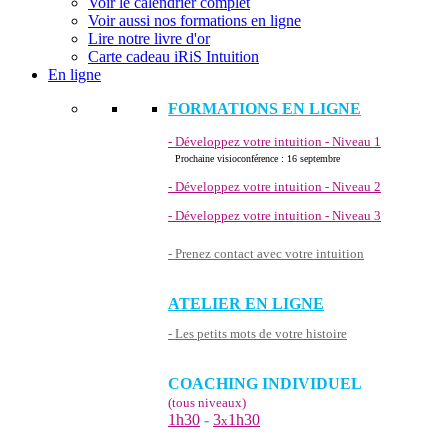
Voir le calendrier complet
Voir aussi nos formations en ligne
Lire notre livre d'or
Carte cadeau iRiS Intuition
En ligne
FORMATIONS EN LIGNE
- Développez votre intuition - Niveau 1
Prochaine visioconférence : 16 septembre
- Développez votre intuition - Niveau 2
- Développez votre intuition - Niveau 3
- Prenez contact avec votre intuition
ATELIER EN LIGNE
- Les petits mots de votre histoire
COACHING INDIVIDUEL
(tous niveaux)
1h30
-
3
1h30
x