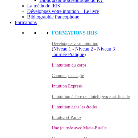
Bibliographie scientifique du RV
La méthode iRiS
Développez votre intuition – Le livre
Bibliographie francophone
Formations
FORMATIONS IRIS
Développez votre intuition
(
Niveau 1
-
Niveau 2
-
Niveau 3
Journée Pratique
)
L'intuition du corps
Comme par magie
Intuition Express
L'intuition à l'ère de l'intelligence artificielle
L'intuition dans les étoiles
Intuitez et Pariez
Une journée avec Marie-Estelle