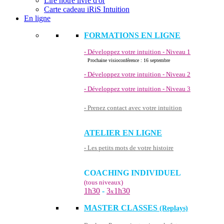
Lire notre livre d'or
Carte cadeau iRiS Intuition
En ligne
FORMATIONS EN LIGNE
- Développez votre intuition - Niveau 1
Prochaine visioconférence : 16 septembre
- Développez votre intuition - Niveau 2
- Développez votre intuition - Niveau 3
- Prenez contact avec votre intuition
ATELIER EN LIGNE
- Les petits mots de votre histoire
COACHING INDIVIDUEL
(tous niveaux)
1h30
-
3
1h30
x
MASTER CLASSES
(Replays)