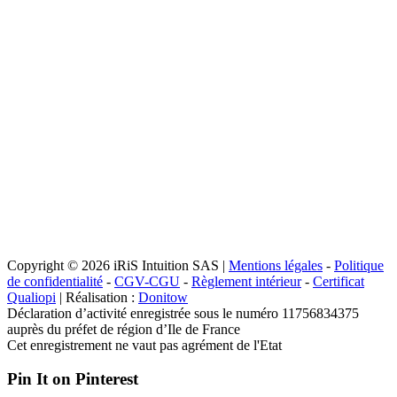
Copyright © 2026 iRiS Intuition SAS |
Mentions légales
-
Politique
de confidentialité
-
CGV-CGU
-
Règlement intérieur
-
Certificat
Qualiopi
| Réalisation :
Donitow
Déclaration d’activité enregistrée sous le numéro 11756834375
auprès du préfet de région d’Ile de France
Cet enregistrement ne vaut pas agrément de l'Etat
Pin It on Pinterest