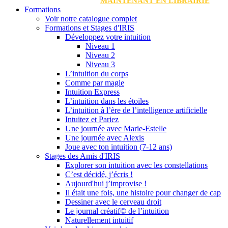
MAINTENANT EN LIBRAIRIE
Formations
Voir notre catalogue complet
Formations et Stages d'IRIS
Développez votre intuition
Niveau 1
Niveau 2
Niveau 3
L’intuition du corps
Comme par magie
Intuition Express
L’intuition dans les étoiles
L’intuition à l’ère de l’intelligence artificielle
Intuitez et Pariez
Une journée avec Marie-Estelle
Une journée avec Alexis
Joue avec ton intuition (7-12 ans)
Stages des Amis d'IRIS
Explorer son intuition avec les constellations
C’est décidé, j’écris !
Aujourd'hui j’improvise !
Il était une fois, une histoire pour changer de cap
Dessiner avec le cerveau droit
Le journal créatif© de l’intuition
Naturellement intuitif