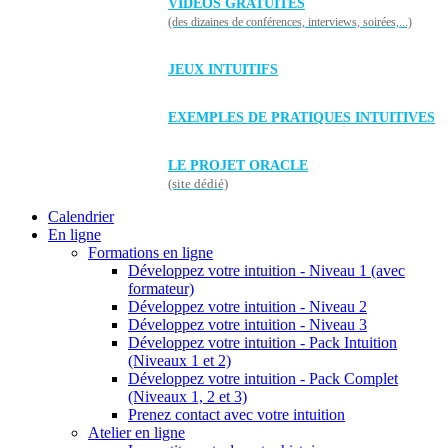
VIDÉOS GRATUITES
(des dizaines de conférences, interviews, soirées,...)
JEUX INTUITIFS
EXEMPLES DE PRATIQUES INTUITIVES
LE PROJET ORACLE
(site dédié)
Calendrier
En ligne
Formations en ligne
Développez votre intuition - Niveau 1 (avec
formateur)
Développez votre intuition - Niveau 2
Développez votre intuition - Niveau 3
Développez votre intuition - Pack Intuition
(Niveaux 1 et 2)
Développez votre intuition - Pack Complet
(Niveaux 1, 2 et 3)
Prenez contact avec votre intuition
Atelier en ligne