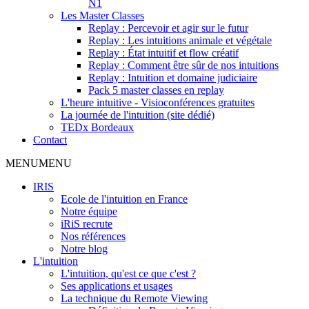
N1
Les Master Classes
Replay : Percevoir et agir sur le futur
Replay : Les intuitions animale et végétale
Replay : État intuitif et flow créatif
Replay : Comment être sûr de nos intuitions
Replay : Intuition et domaine judiciaire
Pack 5 master classes en replay
L'heure intuitive - Visioconférences gratuites
La journée de l'intuition (site dédié)
TEDx Bordeaux
Contact
MENU
MENU
IRIS
Ecole de l'intuition en France
Notre équipe
iRiS recrute
Nos références
Notre blog
L'intuition
L'intuition, qu'est ce que c'est ?
Ses applications et usages
La technique du Remote Viewing