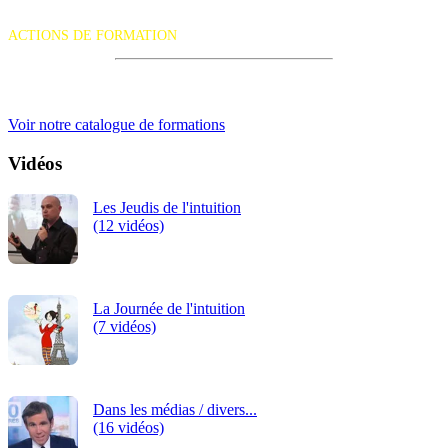
La certification qualité a été délivrée au titre de la catégorie d'action
suivante :
ACTIONS DE FORMATION
iRiS Intuition est un organisme de formation professionnelle
continue.
Voir notre catalogue de formations
Vidéos
Les Jeudis de l'intuition
(12 vidéos)
La Journée de l'intuition
(7 vidéos)
Dans les médias / divers...
(16 vidéos)