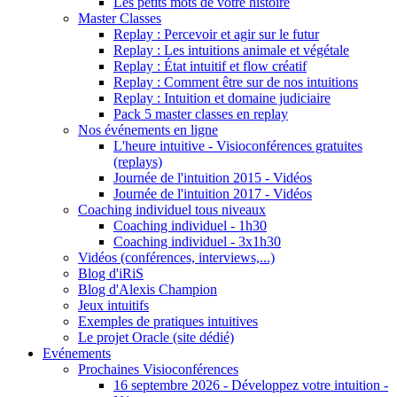
Les petits mots de votre histoire
Master Classes
Replay : Percevoir et agir sur le futur
Replay : Les intuitions animale et végétale
Replay : État intuitif et flow créatif
Replay : Comment être sur de nos intuitions
Replay : Intuition et domaine judiciaire
Pack 5 master classes en replay
Nos événements en ligne
L'heure intuitive - Visioconférences gratuites
(replays)
Journée de l'intuition 2015 - Vidéos
Journée de l'intuition 2017 - Vidéos
Coaching individuel tous niveaux
Coaching individuel - 1h30
Coaching individuel - 3x1h30
Vidéos (conférences, interviews,...)
Blog d'iRiS
Blog d'Alexis Champion
Jeux intuitifs
Exemples de pratiques intuitives
Le projet Oracle (site dédié)
Evénements
Prochaines Visioconférences
16 septembre 2026 - Développez votre intuition -