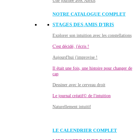
Une journée avec Alexis
NOTRE CATALOGUE COMPLET
STAGES DES AMIS D'IRIS
Explorer son intuition avec les constellations
C'est décidé, j'écris !
Aujourd'hui j'improvise !
Il était une fois, une histoire pour changer de
cap
Dessiner avec le cerveau droit
Le journal créatif© de l'intuition
Naturellement intuitif
LE CALENDRIER COMPLET