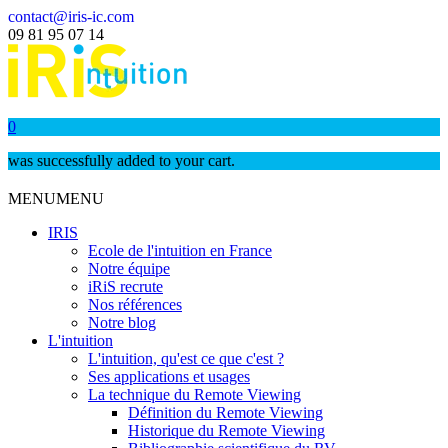
contact@iris-ic.com
09 81 95 07 14
0
was successfully added to your cart.
MENU
MENU
IRIS
Ecole de l'intuition en France
Notre équipe
iRiS recrute
Nos références
Notre blog
L'intuition
L'intuition, qu'est ce que c'est ?
Ses applications et usages
La technique du Remote Viewing
Définition du Remote Viewing
Historique du Remote Viewing