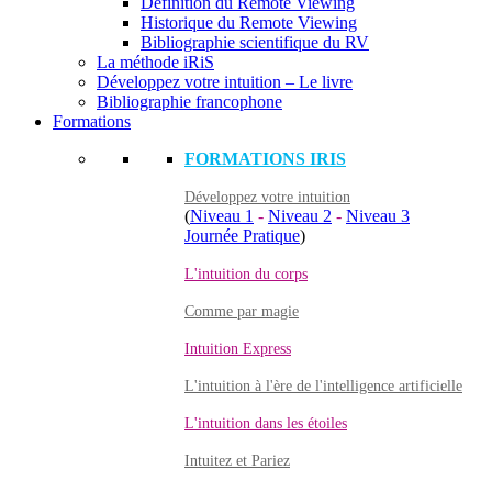
Définition du Remote Viewing
Historique du Remote Viewing
Bibliographie scientifique du RV
La méthode iRiS
Développez votre intuition – Le livre
Bibliographie francophone
Formations
FORMATIONS IRIS
Développez votre intuition
(
Niveau 1
-
Niveau 2
-
Niveau 3
Journée Pratique
)
L'intuition du corps
Comme par magie
Intuition Express
L'intuition à l'ère de l'intelligence artificielle
L'intuition dans les étoiles
Intuitez et Pariez