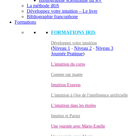
Bibliographie scientifique du RV
La méthode iRiS
Développez votre intuition – Le livre
Bibliographie francophone
Formations
FORMATIONS IRIS
Développez votre intuition
(
Niveau 1
-
Niveau 2
-
Niveau 3
Journée Pratique
)
L'intuition du corps
Comme par magie
Intuition Express
L'intuition à l'ère de l'intelligence artificielle
L'intuition dans les étoiles
Intuitez et Pariez
Une journée avec Marie-Estelle