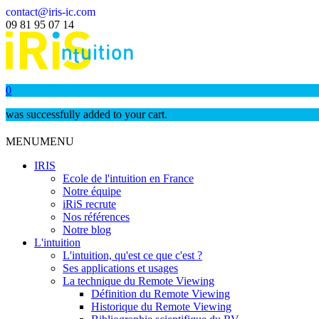
contact@iris-ic.com
09 81 95 07 14
0
was successfully added to your cart.
MENU
MENU
IRIS
Ecole de l'intuition en France
Notre équipe
iRiS recrute
Nos références
Notre blog
L'intuition
L'intuition, qu'est ce que c'est ?
Ses applications et usages
La technique du Remote Viewing
Définition du Remote Viewing
Historique du Remote Viewing