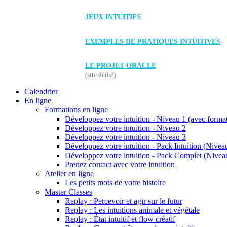
JEUX INTUITIFS
EXEMPLES DE PRATIQUES INTUITIVES
LE PROJET ORACLE
(site dédié)
Calendrier
En ligne
Formations en ligne
Développez votre intuition - Niveau 1 (avec forma
Développez votre intuition - Niveau 2
Développez votre intuition - Niveau 3
Développez votre intuition - Pack Intuition (Niveau
Développez votre intuition - Pack Complet (Niveau
Prenez contact avec votre intuition
Atelier en ligne
Les petits mots de votre histoire
Master Classes
Replay : Percevoir et agir sur le futur
Replay : Les intuitions animale et végétale
Replay : État intuitif et flow créatif