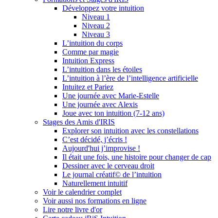
Développez votre intuition
Niveau 1
Niveau 2
Niveau 3
L’intuition du corps
Comme par magie
Intuition Express
L’intuition dans les étoiles
L’intuition à l’ère de l’intelligence artificielle
Intuitez et Pariez
Une journée avec Marie-Estelle
Une journée avec Alexis
Joue avec ton intuition (7-12 ans)
Stages des Amis d'IRIS
Explorer son intuition avec les constellations
C’est décidé, j’écris !
Aujourd'hui j’improvise !
Il était une fois, une histoire pour changer de cap
Dessiner avec le cerveau droit
Le journal créatif© de l’intuition
Naturellement intuitif
Voir le calendrier complet
Voir aussi nos formations en ligne
Lire notre livre d'or