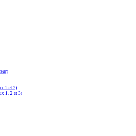
teur)
x 1 et 2)
x 1, 2 et 3)