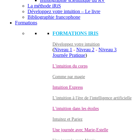
Bibliographie scientifique du RV
La méthode iRiS
Développez votre intuition – Le livre
Bibliographie francophone
Formations
FORMATIONS IRIS
Développez votre intuition
(
Niveau 1
-
Niveau 2
-
Niveau 3
Journée Pratique
)
L'intuition du corps
Comme par magie
Intuition Express
L'intuition à l'ère de l'intelligence artificielle
L'intuition dans les étoiles
Intuitez et Pariez
Une journée avec Marie-Estelle