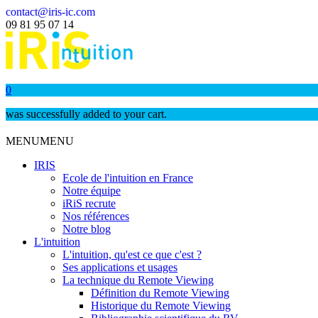
contact@iris-ic.com
09 81 95 07 14
0
was successfully added to your cart.
MENU
MENU
IRIS
Ecole de l'intuition en France
Notre équipe
iRiS recrute
Nos références
Notre blog
L'intuition
L'intuition, qu'est ce que c'est ?
Ses applications et usages
La technique du Remote Viewing
Définition du Remote Viewing
Historique du Remote Viewing