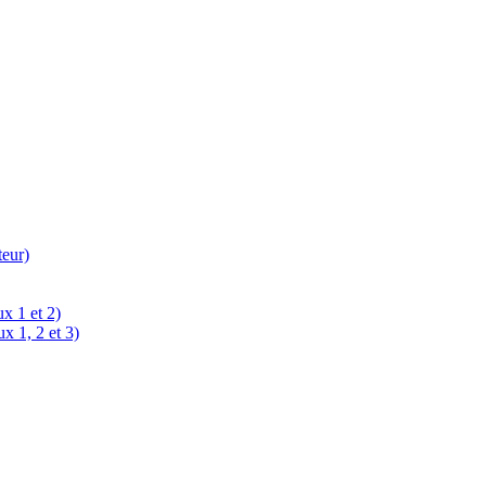
teur)
x 1 et 2)
x 1, 2 et 3)