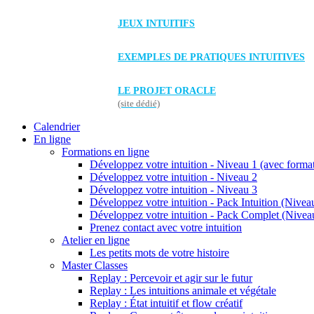
JEUX INTUITIFS
EXEMPLES DE PRATIQUES INTUITIVES
LE PROJET ORACLE
(site dédié)
Calendrier
En ligne
Formations en ligne
Développez votre intuition - Niveau 1 (avec forma
Développez votre intuition - Niveau 2
Développez votre intuition - Niveau 3
Développez votre intuition - Pack Intuition (Niveau
Développez votre intuition - Pack Complet (Niveau
Prenez contact avec votre intuition
Atelier en ligne
Les petits mots de votre histoire
Master Classes
Replay : Percevoir et agir sur le futur
Replay : Les intuitions animale et végétale
Replay : État intuitif et flow créatif