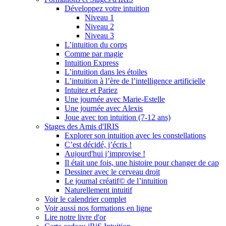
Développez votre intuition
Niveau 1
Niveau 2
Niveau 3
L’intuition du corps
Comme par magie
Intuition Express
L’intuition dans les étoiles
L’intuition à l’ère de l’intelligence artificielle
Intuitez et Pariez
Une journée avec Marie-Estelle
Une journée avec Alexis
Joue avec ton intuition (7-12 ans)
Stages des Amis d'IRIS
Explorer son intuition avec les constellations
C’est décidé, j’écris !
Aujourd'hui j’improvise !
Il était une fois, une histoire pour changer de cap
Dessiner avec le cerveau droit
Le journal créatif© de l’intuition
Naturellement intuitif
Voir le calendrier complet
Voir aussi nos formations en ligne
Lire notre livre d'or