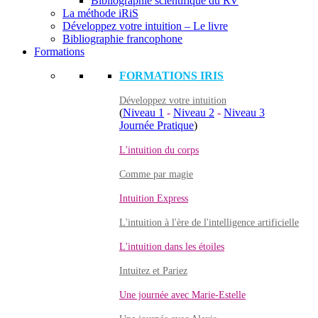
Bibliographie scientifique du RV
La méthode iRiS
Développez votre intuition – Le livre
Bibliographie francophone
Formations
FORMATIONS IRIS
Développez votre intuition
(
Niveau 1
-
Niveau 2
-
Niveau 3
Journée Pratique
)
L'intuition du corps
Comme par magie
Intuition Express
L'intuition à l'ère de l'intelligence artificielle
L'intuition dans les étoiles
Intuitez et Pariez
Une journée avec Marie-Estelle