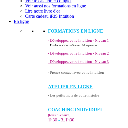
Voir le calendrier complet
Voir aussi nos formations en ligne
Lire notre livre d'or
Carte cadeau iRiS Intuition
En ligne
FORMATIONS EN LIGNE
- Développez votre intuition - Niveau 1
Prochaine visioconférence : 16 septembre
- Développez votre intuition - Niveau 2
- Développez votre intuition - Niveau 3
- Prenez contact avec votre intuition
ATELIER EN LIGNE
- Les petits mots de votre histoire
COACHING INDIVIDUEL
(tous niveaux)
1h30
-
3
1h30
x