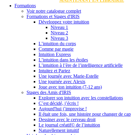
MAINTENANT EN LIBRAIRIE
Formations
Voir notre catalogue complet
Formations et Stages d'IRIS
Développez votre intuition
Niveau 1
Niveau 2
Niveau 3
L’intuition du corps
Comme par magie
Intuition Express
L’intuition dans les étoiles
L’intuition à l’ère de l’intelligence artificielle
Intuitez et Pariez
Une journée avec Marie-Estelle
Une journée avec Alexis
Joue avec ton intuition (7-12 ans)
Stages des Amis d'IRIS
Explorer son intuition avec les constellations
C’est décidé, j’écris !
Aujourd'hui j’improvise !
Il était une fois, une histoire pour changer de cap
Dessiner avec le cerveau droit
Le journal créatif© de l’intuition
Naturellement intuitif