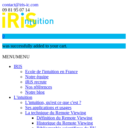
contact@iris-ic.com
09 81 95 07 14
0
was successfully added to your cart.
MENU
MENU
IRIS
Ecole de l'intuition en France
Notre équipe
iRiS recrute
Nos références
Notre blog
L'intuition
L'intuition, qu'est ce que c'est ?
Ses applications et usages
La technique du Remote Viewing
Définition du Remote Viewing
Historique du Remote Viewing