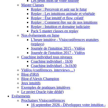
Les petits mots de votre histoire
Master Classes
Replay : Percevoir et agir sur le futur
Replay : Les intuitions animale et végétale
Replay : État intuitif et flow créatif
Replay : Comment être sur de nos intuitions
Replay : Intuition et domaine judiciaire
Pack 5 master classes en replay
Nos événements en ligne
L'heure intuitive - Visioconférences gratuites
(replays)
Journée de l'intuition 2015 - Vidéos
Journée de l'intuition 2017 - Vidéos
Coaching individuel tous niveaux
Coaching individuel - 1h30
Coaching individuel - 3x1h30
Vidéos (conférences, interviews,...)
Blog d'iRiS
Blog d'Alexis Champion
Jeux intuitifs
Exemples de pratiques intuitives
Le projet Oracle (site dédié)
Evénements
Prochaines Visioconférences
16 septembre 2026 - Développez votre intuition -