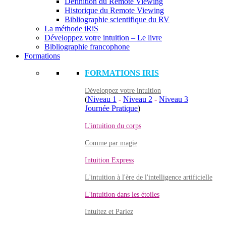
Définition du Remote Viewing
Historique du Remote Viewing
Bibliographie scientifique du RV
La méthode iRiS
Développez votre intuition – Le livre
Bibliographie francophone
Formations
FORMATIONS IRIS
Développez votre intuition
(
Niveau 1
-
Niveau 2
-
Niveau 3
Journée Pratique
)
L'intuition du corps
Comme par magie
Intuition Express
L'intuition à l'ère de l'intelligence artificielle
L'intuition dans les étoiles
Intuitez et Pariez