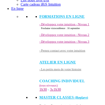
Lire notre livre d'or
Carte cadeau iRiS Intuition
En ligne
FORMATIONS EN LIGNE
- Développez votre intuition - Niveau 1
Prochaine visioconférence : 16 septembre
- Développez votre intuition - Niveau 2
- Développez votre intuition - Niveau 3
- Prenez contact avec votre intuition
ATELIER EN LIGNE
- Les petits mots de votre histoire
COACHING INDIVIDUEL
(tous niveaux)
1h30
-
3
1h30
x
MASTER CLASSES
(Replays)