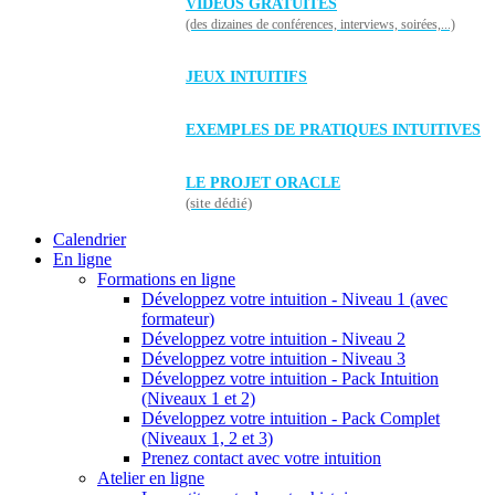
VIDÉOS GRATUITES
(des dizaines de conférences, interviews, soirées,...)
JEUX INTUITIFS
EXEMPLES DE PRATIQUES INTUITIVES
LE PROJET ORACLE
(site dédié)
Calendrier
En ligne
Formations en ligne
Développez votre intuition - Niveau 1 (avec
formateur)
Développez votre intuition - Niveau 2
Développez votre intuition - Niveau 3
Développez votre intuition - Pack Intuition
(Niveaux 1 et 2)
Développez votre intuition - Pack Complet
(Niveaux 1, 2 et 3)
Prenez contact avec votre intuition
Atelier en ligne