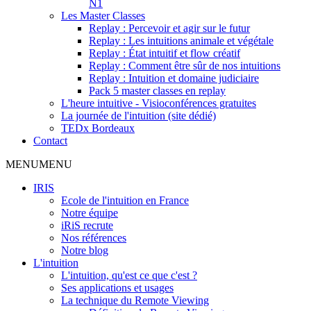
N1
Les Master Classes
Replay : Percevoir et agir sur le futur
Replay : Les intuitions animale et végétale
Replay : État intuitif et flow créatif
Replay : Comment être sûr de nos intuitions
Replay : Intuition et domaine judiciaire
Pack 5 master classes en replay
L'heure intuitive - Visioconférences gratuites
La journée de l'intuition (site dédié)
TEDx Bordeaux
Contact
MENU
MENU
IRIS
Ecole de l'intuition en France
Notre équipe
iRiS recrute
Nos références
Notre blog
L'intuition
L'intuition, qu'est ce que c'est ?
Ses applications et usages
La technique du Remote Viewing