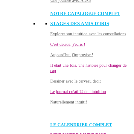
Une journée avec Alexis
NOTRE CATALOGUE COMPLET
STAGES DES AMIS D'IRIS
Explorer son intuition avec les constellations
C'est décidé, j'écris !
Aujourd'hui j'improvise !
Il était une fois, une histoire pour changer de
cap
Dessiner avec le cerveau droit
Le journal créatif© de l'intuition
Naturellement intuitif
LE CALENDRIER COMPLET