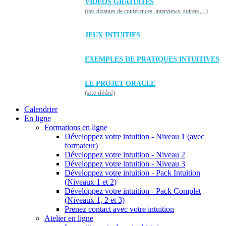
VIDÉOS GRATUITES
(des dizaines de conférences, interviews, soirées,...)
JEUX INTUITIFS
EXEMPLES DE PRATIQUES INTUITIVES
LE PROJET ORACLE
(site dédié)
Calendrier
En ligne
Formations en ligne
Développez votre intuition - Niveau 1 (avec
formateur)
Développez votre intuition - Niveau 2
Développez votre intuition - Niveau 3
Développez votre intuition - Pack Intuition
(Niveaux 1 et 2)
Développez votre intuition - Pack Complet
(Niveaux 1, 2 et 3)
Prenez contact avec votre intuition
Atelier en ligne