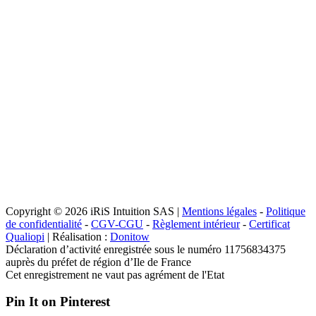
Copyright © 2026 iRiS Intuition SAS |
Mentions légales
-
Politique
de confidentialité
-
CGV-CGU
-
Règlement intérieur
-
Certificat
Qualiopi
| Réalisation :
Donitow
Déclaration d’activité enregistrée sous le numéro 11756834375
auprès du préfet de région d’Ile de France
Cet enregistrement ne vaut pas agrément de l'Etat
Pin It on Pinterest