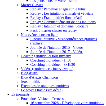
Les petits mots de votre histoire
Master Classes
Replay : Percevoir et agir sur le futur
Replay : Les intuitions animale et végétale
Replay : État intuitif et flow créatif
Replay : Comment être sur de nos intuitions
Replay : Intuition et domaine judiciaire
Pack 5 master classes en replay
Nos événements en ligne
L'heure intuitive - Visioconférences gratuites
(replays)
Journée de l'intuition 2015 - Vidéos
Journée de l'intuition 2017 - Vidéos
Coaching individuel tous niveaux
Coaching individuel - 1h30
Coaching individuel - 3x1h30
Vidéos (conférences, interviews,...)
Blog d'iRiS
Blog d'Alexis Champion
Jeux intuitifs
Exemples de pratiques intuitives
Le projet Oracle (site dédié)
Evénements
Prochaines Visioconférences
16 septembre 2026 - Développez votre intuition -