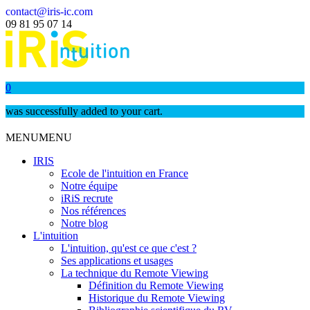
contact@iris-ic.com
09 81 95 07 14
0
was successfully added to your cart.
MENU
MENU
IRIS
Ecole de l'intuition en France
Notre équipe
iRiS recrute
Nos références
Notre blog
L'intuition
L'intuition, qu'est ce que c'est ?
Ses applications et usages
La technique du Remote Viewing
Définition du Remote Viewing
Historique du Remote Viewing