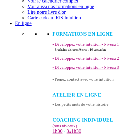
Voir le calendrier complet
Voir aussi nos formations en ligne
Lire notre livre d'or
Carte cadeau iRiS Intuition
En ligne
FORMATIONS EN LIGNE
- Développez votre intuition - Niveau 1
Prochaine visioconférence : 16 septembre
- Développez votre intuition - Niveau 2
- Développez votre intuition - Niveau 3
- Prenez contact avec votre intuition
ATELIER EN LIGNE
- Les petits mots de votre histoire
COACHING INDIVIDUEL
(tous niveaux)
1h30
-
3
1h30
x