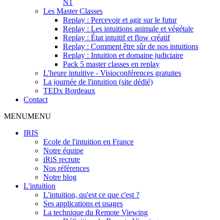
N1
Les Master Classes
Replay : Percevoir et agir sur le futur
Replay : Les intuitions animale et végétale
Replay : État intuitif et flow créatif
Replay : Comment être sûr de nos intuitions
Replay : Intuition et domaine judiciaire
Pack 5 master classes en replay
L'heure intuitive - Visioconférences gratuites
La journée de l'intuition (site dédié)
TEDx Bordeaux
Contact
MENU
MENU
IRIS
Ecole de l'intuition en France
Notre équipe
iRiS recrute
Nos références
Notre blog
L'intuition
L'intuition, qu'est ce que c'est ?
Ses applications et usages
La technique du Remote Viewing