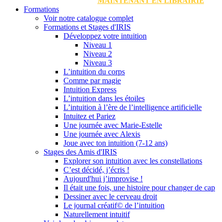
MAINTENANT EN LIBRAIRIE
Formations
Voir notre catalogue complet
Formations et Stages d'IRIS
Développez votre intuition
Niveau 1
Niveau 2
Niveau 3
L’intuition du corps
Comme par magie
Intuition Express
L’intuition dans les étoiles
L’intuition à l’ère de l’intelligence artificielle
Intuitez et Pariez
Une journée avec Marie-Estelle
Une journée avec Alexis
Joue avec ton intuition (7-12 ans)
Stages des Amis d'IRIS
Explorer son intuition avec les constellations
C’est décidé, j’écris !
Aujourd'hui j’improvise !
Il était une fois, une histoire pour changer de cap
Dessiner avec le cerveau droit
Le journal créatif© de l’intuition
Naturellement intuitif