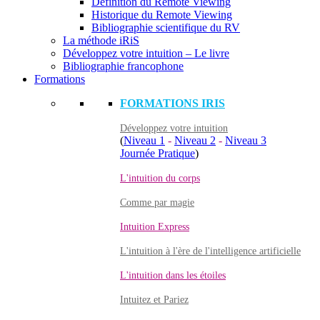
Définition du Remote Viewing
Historique du Remote Viewing
Bibliographie scientifique du RV
La méthode iRiS
Développez votre intuition – Le livre
Bibliographie francophone
Formations
FORMATIONS IRIS
Développez votre intuition
(
Niveau 1
-
Niveau 2
-
Niveau 3
Journée Pratique
)
L'intuition du corps
Comme par magie
Intuition Express
L'intuition à l'ère de l'intelligence artificielle
L'intuition dans les étoiles
Intuitez et Pariez