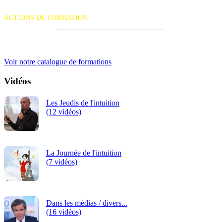
La certification qualité a été délivrée au titre de la catégorie d'action
suivante :
ACTIONS DE FORMATION
iRiS Intuition est un organisme de formation professionnelle
continue.
Voir notre catalogue de formations
Vidéos
Les Jeudis de l'intuition
(12 vidéos)
La Journée de l'intuition
(7 vidéos)
Dans les médias / divers...
(16 vidéos)