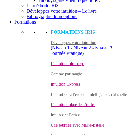
Bibliographie scientifique du RV
La méthode iRiS
Développez votre intuition – Le livre
Bibliographie francophone
Formations
FORMATIONS IRIS
Développez votre intuition
(
Niveau 1
-
Niveau 2
-
Niveau 3
Journée Pratique
)
L'intuition du corps
Comme par magie
Intuition Express
L'intuition à l'ère de l'intelligence artificielle
L'intuition dans les étoiles
Intuitez et Pariez
Une journée avec Marie-Estelle