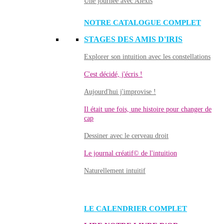
Une journée avec Alexis
NOTRE CATALOGUE COMPLET
STAGES DES AMIS D'IRIS
Explorer son intuition avec les constellations
C'est décidé, j'écris !
Aujourd'hui j'improvise !
Il était une fois, une histoire pour changer de
cap
Dessiner avec le cerveau droit
Le journal créatif© de l'intuition
Naturellement intuitif
LE CALENDRIER COMPLET