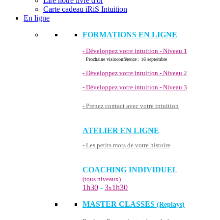
Lire notre livre d'or
Carte cadeau iRiS Intuition
En ligne
FORMATIONS EN LIGNE
- Développez votre intuition - Niveau 1
Prochaine visioconférence : 16 septembre
- Développez votre intuition - Niveau 2
- Développez votre intuition - Niveau 3
- Prenez contact avec votre intuition
ATELIER EN LIGNE
- Les petits mots de votre histoire
COACHING INDIVIDUEL
(tous niveaux)
1h30
-
3
1h30
x
MASTER CLASSES
(Replays)