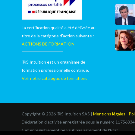
La certification qualité a été délivrée au
titre de la catégorie d'action suivante :
ACTIONS DE FORMATION
iRiS Intuition est un organisme de
formation professionnelle continue.
Voir notre catalogue de formations
Copyright © 2026 iRiS Intuition SAS |
Mentions légales
-
Pol
Déclaration d’activité enregistrée sous le numéro 11756834
Cet enregistrement ne vaut pas agrément de l'Etat