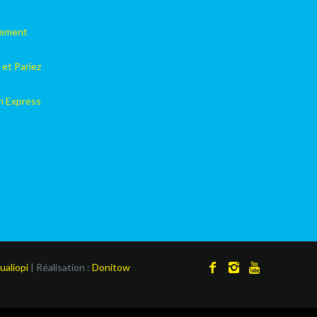
lement
 et Pariez
on Express
ualiopi
| Réalisation :
Donitow