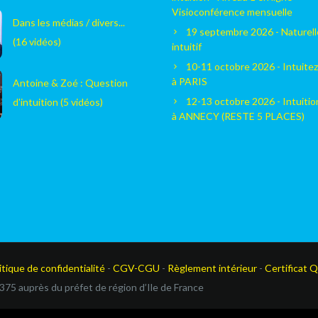
Visioconférence mensuelle
Dans les médias / divers...
19 septembre 2026 - Naturel
(16 vidéos)
intuitif
10-11 octobre 2026 - Intuitez
à PARIS
Antoine & Zoé : Question
12-13 octobre 2026 - Intuiti
d'intuition (5 vidéos)
à ANNECY (RESTE 5 PLACES)
itique de confidentialité
-
CGV-CGU
-
Règlement intérieur
-
Certificat Q
375 auprès du préfet de région d’Ile de France