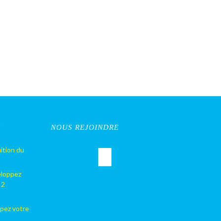
S
NOUS REJOINDRE
ition du
eloppez
 2
pez votre