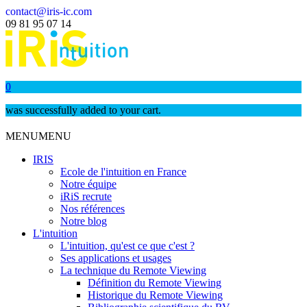
contact@iris-ic.com
09 81 95 07 14
0
was successfully added to your cart.
MENU
MENU
IRIS
Ecole de l'intuition en France
Notre équipe
iRiS recrute
Nos références
Notre blog
L'intuition
L'intuition, qu'est ce que c'est ?
Ses applications et usages
La technique du Remote Viewing
Définition du Remote Viewing
Historique du Remote Viewing