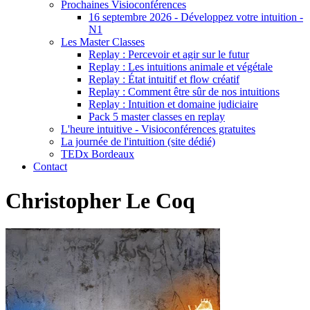
Prochaines Visioconférences
16 septembre 2026 - Développez votre intuition -
N1
Les Master Classes
Replay : Percevoir et agir sur le futur
Replay : Les intuitions animale et végétale
Replay : État intuitif et flow créatif
Replay : Comment être sûr de nos intuitions
Replay : Intuition et domaine judiciaire
Pack 5 master classes en replay
L'heure intuitive - Visioconférences gratuites
La journée de l'intuition (site dédié)
TEDx Bordeaux
Contact
Christopher Le Coq