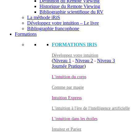
Définition du Remote Viewing
Historique du Remote Viewing
Bibliographie scientifique du RV
La méthode iRiS
Développez votre intuition – Le livre
Bibliographie francophone
Formations
FORMATIONS IRIS
Développez votre intuition
(
Niveau 1
-
Niveau 2
-
Niveau 3
Journée Pratique
)
L'intuition du corps
Comme par magie
Intuition Express
L'intuition à l'ère de l'intelligence artificielle
L'intuition dans les étoiles
Intuitez et Pariez