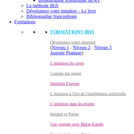
Bibliographie scientifique du RV
La méthode iRiS
Développez votre intuition – Le livre
Bibliographie francophone
Formations
FORMATIONS IRIS
Développez votre intuition
(
Niveau 1
-
Niveau 2
-
Niveau 3
Journée Pratique
)
L'intuition du corps
Comme par magie
Intuition Express
L'intuition à l'ère de l'intelligence artificielle
L'intuition dans les étoiles
Intuitez et Pariez
Une journée avec Marie-Estelle