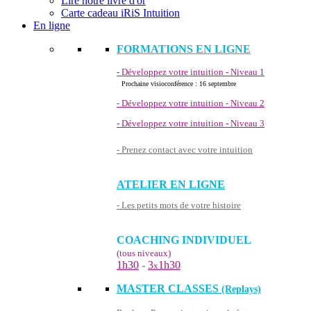
Lire notre livre d'or
Carte cadeau iRiS Intuition
En ligne
FORMATIONS EN LIGNE
- Développez votre intuition - Niveau 1
Prochaine visioconférence : 16 septembre
- Développez votre intuition - Niveau 2
- Développez votre intuition - Niveau 3
- Prenez contact avec votre intuition
ATELIER EN LIGNE
- Les petits mots de votre histoire
COACHING INDIVIDUEL
(tous niveaux)
1h30
-
3
1h30
x
MASTER CLASSES
(Replays)