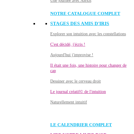
Une journée avec Alexis
NOTRE CATALOGUE COMPLET
STAGES DES AMIS D'IRIS
Explorer son intuition avec les constellations
C'est décidé, j'écris !
Aujourd'hui j'improvise !
Il était une fois, une histoire pour changer de
cap
Dessiner avec le cerveau droit
Le journal créatif© de l'intuition
Naturellement intuitif
LE CALENDRIER COMPLET