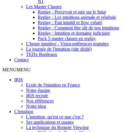
N1
Les Master Classes
Replay : Percevoir et agir sur le futur
Replay : Les intuitions animale et végétale
Replay : État intuitif et flow créatif
Replay : Comment être sûr de nos intuitions
Replay : Intuition et domaine judiciaire
Pack 5 master classes en replay
L'heure intuitive - Visioconférences gratuites
La journée de l'intuition (site dédié)
TEDx Bordeaux
Contact
MENU
MENU
IRIS
Ecole de l'intuition en France
Notre équipe
iRiS recrute
Nos références
Notre blog
L'intuition
L'intuition, qu'est ce que c'est ?
Ses applications et usages
La technique du Remote Viewing