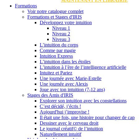
MAINTENANT EN LIBRAIRIE
Formations
Voir notre catalogue complet
Formations et Stages d'IRIS
Développez votre intuition
Niveau 1
Niveau 2
Niveau 3
L’intuition du corps
Comme par magie
Intuition Express
L’intuition dans les étoiles
L’intuition à l’ère de l’intelligence artificielle
Intuitez et Pariez
Une journée avec Marie-Estelle
Une journée avec Alexis
Joue avec ton intuition (7-12 ans)
Stages des Amis d'IRIS
Explorer son intuition avec les constellations
C’est décidé, j’écris !
Aujourd'hui j’improvise !
Il était une fois, une histoire pour changer de cap
Dessiner avec le cerveau droit
Le journal créatif© de l’intuition
Naturellement intuitif