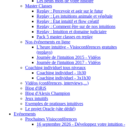
Les petits mots de votre histoire
Master Classes
Replay : Percevoir et agir sur le futur
Replay : Les intuitions animale et végétale
Replay : État intuitif et flow créatif
Replay : Comment être sur de nos intuitions
Replay : Intuition et domaine judiciaire
Pack 5 master classes en replay
Nos événements en ligne
L'heure intuitive - Visioconférences gratuites
(replays)
Journée de l'intuition 2015 - Vidéos
Journée de l'intuition 2017 - Vidéos
Coaching individuel tous niveaux
Coaching individuel - 1h30
Coaching individuel - 3x1h30
Vidéos (conférences, interviews,...)
Blog d'iRiS
Blog d'Alexis Champion
Jeux intuitifs
Exemples de pratiques intuitives
Le projet Oracle (site dédié)
Evénements
Prochaines Visioconférences
16 septembre 2026 - Développez votre intuition -