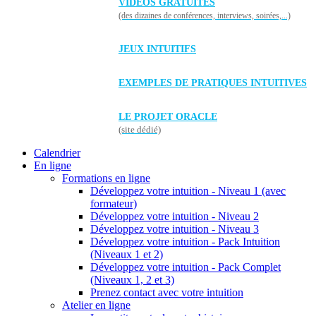
VIDÉOS GRATUITES
(des dizaines de conférences, interviews, soirées,...)
JEUX INTUITIFS
EXEMPLES DE PRATIQUES INTUITIVES
LE PROJET ORACLE
(site dédié)
Calendrier
En ligne
Formations en ligne
Développez votre intuition - Niveau 1 (avec
formateur)
Développez votre intuition - Niveau 2
Développez votre intuition - Niveau 3
Développez votre intuition - Pack Intuition
(Niveaux 1 et 2)
Développez votre intuition - Pack Complet
(Niveaux 1, 2 et 3)
Prenez contact avec votre intuition
Atelier en ligne