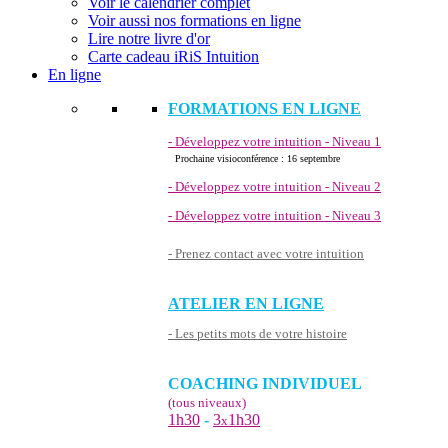
Voir le calendrier complet
Voir aussi nos formations en ligne
Lire notre livre d'or
Carte cadeau iRiS Intuition
En ligne
FORMATIONS EN LIGNE
- Développez votre intuition - Niveau 1
Prochaine visioconférence : 16 septembre
- Développez votre intuition - Niveau 2
- Développez votre intuition - Niveau 3
- Prenez contact avec votre intuition
ATELIER EN LIGNE
- Les petits mots de votre histoire
COACHING INDIVIDUEL
(tous niveaux)
1h30
-
3
1h30
x