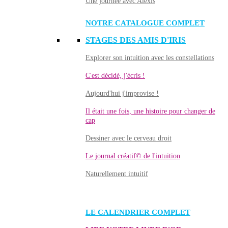
Une journée avec Alexis
NOTRE CATALOGUE COMPLET
STAGES DES AMIS D'IRIS
Explorer son intuition avec les constellations
C'est décidé, j'écris !
Aujourd'hui j'improvise !
Il était une fois, une histoire pour changer de
cap
Dessiner avec le cerveau droit
Le journal créatif© de l'intuition
Naturellement intuitif
LE CALENDRIER COMPLET