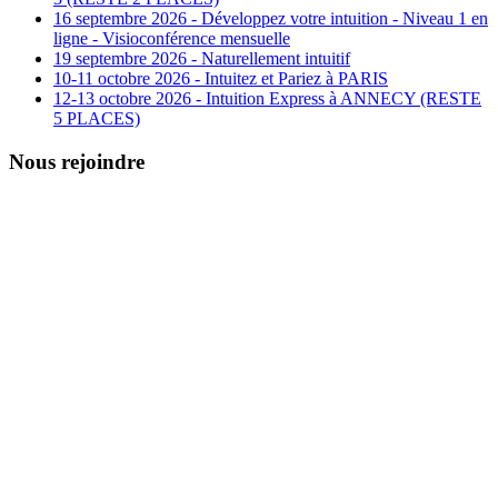
16 septembre 2026 - Développez votre intuition - Niveau 1 en
ligne - Visioconférence mensuelle
19 septembre 2026 - Naturellement intuitif
10-11 octobre 2026 - Intuitez et Pariez à PARIS
12-13 octobre 2026 - Intuition Express à ANNECY (RESTE
5 PLACES)
Nous rejoindre