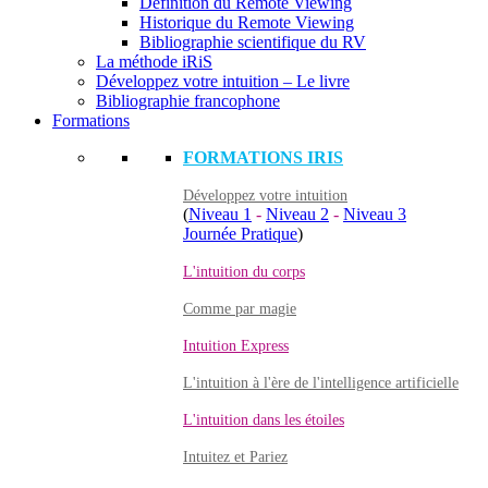
Définition du Remote Viewing
Historique du Remote Viewing
Bibliographie scientifique du RV
La méthode iRiS
Développez votre intuition – Le livre
Bibliographie francophone
Formations
FORMATIONS IRIS
Développez votre intuition
(
Niveau 1
-
Niveau 2
-
Niveau 3
Journée Pratique
)
L'intuition du corps
Comme par magie
Intuition Express
L'intuition à l'ère de l'intelligence artificielle
L'intuition dans les étoiles
Intuitez et Pariez