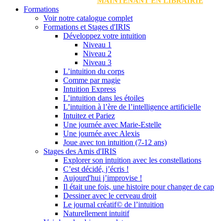
MAINTENANT EN LIBRAIRIE
Formations
Voir notre catalogue complet
Formations et Stages d'IRIS
Développez votre intuition
Niveau 1
Niveau 2
Niveau 3
L’intuition du corps
Comme par magie
Intuition Express
L’intuition dans les étoiles
L’intuition à l’ère de l’intelligence artificielle
Intuitez et Pariez
Une journée avec Marie-Estelle
Une journée avec Alexis
Joue avec ton intuition (7-12 ans)
Stages des Amis d'IRIS
Explorer son intuition avec les constellations
C’est décidé, j’écris !
Aujourd'hui j’improvise !
Il était une fois, une histoire pour changer de cap
Dessiner avec le cerveau droit
Le journal créatif© de l’intuition
Naturellement intuitif