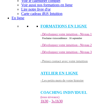
Voir le calendrier complet
Voir aussi nos formations en ligne
Lire notre livre d'or
Carte cadeau iRiS Intuition
En ligne
FORMATIONS EN LIGNE
- Développez votre intuition - Niveau 1
Prochaine visioconférence : 16 septembre
- Développez votre intuition - Niveau 2
- Développez votre intuition - Niveau 3
- Prenez contact avec votre intuition
ATELIER EN LIGNE
- Les petits mots de votre histoire
COACHING INDIVIDUEL
(tous niveaux)
1h30
-
3
1h30
x