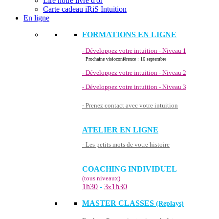
Lire notre livre d'or
Carte cadeau iRiS Intuition
En ligne
FORMATIONS EN LIGNE
- Développez votre intuition - Niveau 1
Prochaine visioconférence : 16 septembre
- Développez votre intuition - Niveau 2
- Développez votre intuition - Niveau 3
- Prenez contact avec votre intuition
ATELIER EN LIGNE
- Les petits mots de votre histoire
COACHING INDIVIDUEL
(tous niveaux)
1h30
-
3
1h30
x
MASTER CLASSES
(Replays)