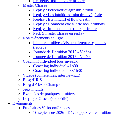
Les petits mots de votre histoire
Master Classes
Replay : Percevoir et agir sur le futur
Replay : Les intuitions animale et végétale
Replay : État intuitif et flow créatif
Replay : Comment être sur de nos intuitions
Replay : Intuition et domaine judiciaire
Pack 5 master classes en replay
Nos événements en ligne
L'heure intuitive - Visioconférences gratuites
(replays)
Journée de l'intuition 2015 - Vidéos
Journée de l'intuition 2017 - Vidéos
Coaching individuel tous niveaux
Coaching individuel - 1h30
Coaching individuel - 3x1h30
Vidéos (conférences, interviews,...)
Blog d'iRiS
Blog d'Alexis Champion
Jeux intuitifs
Exemples de pratiques intuitives
Le projet Oracle (site dédié)
Evénements
Prochaines Visioconférences
16 septembre 2026 - Développez votre intuition -