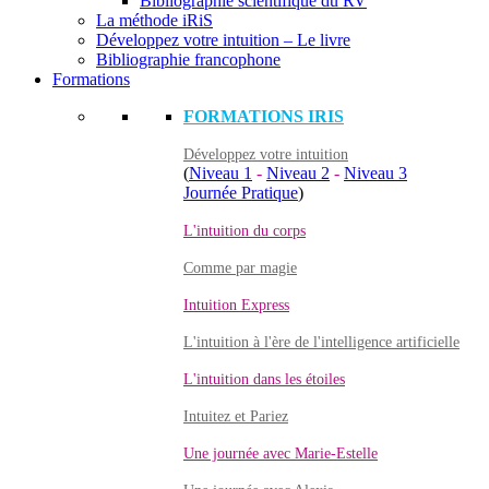
Bibliographie scientifique du RV
La méthode iRiS
Développez votre intuition – Le livre
Bibliographie francophone
Formations
FORMATIONS IRIS
Développez votre intuition
(
Niveau 1
-
Niveau 2
-
Niveau 3
Journée Pratique
)
L'intuition du corps
Comme par magie
Intuition Express
L'intuition à l'ère de l'intelligence artificielle
L'intuition dans les étoiles
Intuitez et Pariez
Une journée avec Marie-Estelle