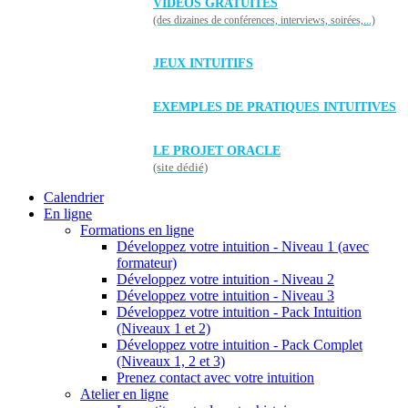
VIDÉOS GRATUITES
(des dizaines de conférences, interviews, soirées,...)
JEUX INTUITIFS
EXEMPLES DE PRATIQUES INTUITIVES
LE PROJET ORACLE
(site dédié)
Calendrier
En ligne
Formations en ligne
Développez votre intuition - Niveau 1 (avec
formateur)
Développez votre intuition - Niveau 2
Développez votre intuition - Niveau 3
Développez votre intuition - Pack Intuition
(Niveaux 1 et 2)
Développez votre intuition - Pack Complet
(Niveaux 1, 2 et 3)
Prenez contact avec votre intuition
Atelier en ligne