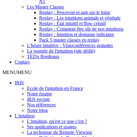
N1
Les Master Classes
Replay : Percevoir et agir sur le futur
Replay : Les intuitions animale et végétale
Replay : État intuitif et flow créatif
Replay : Comment être sûr de nos intuitions
Replay : Intuition et domaine judiciaire
Pack 5 master classes en replay
L'heure intuitive - Visioconférences gratuites
La journée de l'intuition (site dédié)
TEDx Bordeaux
Contact
MENU
MENU
IRIS
Ecole de l'intuition en France
Notre équipe
iRiS recrute
Nos références
Notre blog
L'intuition
L'intuition, qu'est ce que c'est ?
Ses applications et usages
La technique du Remote Viewing