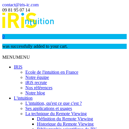
contact@iris-ic.com
09 81 95 07 14
0
was successfully added to your cart.
MENU
MENU
IRIS
Ecole de l'intuition en France
Notre équipe
iRiS recrute
Nos références
Notre blog
L'intuition
L'intuition, qu'est ce que c'est ?
Ses applications et usages
La technique du Remote Viewing
Définition du Remote Viewing
Historique du Remote Viewing