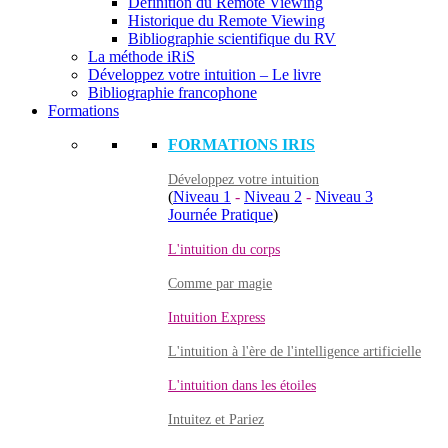
Définition du Remote Viewing
Historique du Remote Viewing
Bibliographie scientifique du RV
La méthode iRiS
Développez votre intuition – Le livre
Bibliographie francophone
Formations
FORMATIONS IRIS
Développez votre intuition
(
Niveau 1
-
Niveau 2
-
Niveau 3
Journée Pratique
)
L'intuition du corps
Comme par magie
Intuition Express
L'intuition à l'ère de l'intelligence artificielle
L'intuition dans les étoiles
Intuitez et Pariez