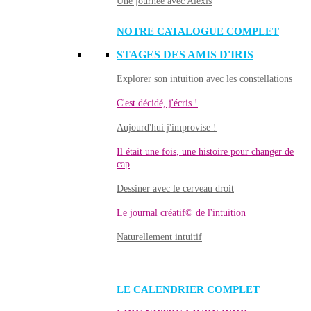
Une journée avec Alexis
NOTRE CATALOGUE COMPLET
STAGES DES AMIS D'IRIS
Explorer son intuition avec les constellations
C'est décidé, j'écris !
Aujourd'hui j'improvise !
Il était une fois, une histoire pour changer de
cap
Dessiner avec le cerveau droit
Le journal créatif© de l'intuition
Naturellement intuitif
LE CALENDRIER COMPLET