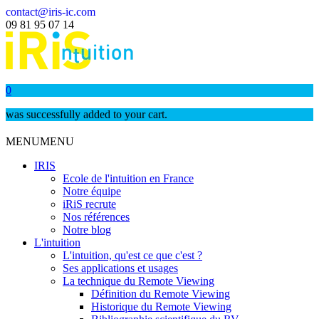
contact@iris-ic.com
09 81 95 07 14
0
was successfully added to your cart.
MENU
MENU
IRIS
Ecole de l'intuition en France
Notre équipe
iRiS recrute
Nos références
Notre blog
L'intuition
L'intuition, qu'est ce que c'est ?
Ses applications et usages
La technique du Remote Viewing
Définition du Remote Viewing
Historique du Remote Viewing