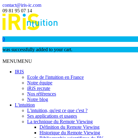
contact@iris-ic.com
09 81 95 07 14
0
was successfully added to your cart.
MENU
MENU
IRIS
Ecole de l'intuition en France
Notre équipe
iRiS recrute
Nos références
Notre blog
L'intuition
L'intuition, qu'est ce que c'est ?
Ses applications et usages
La technique du Remote Viewing
Définition du Remote Viewing
Historique du Remote Viewing