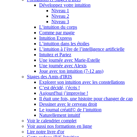
Développez votre intuition
Niveau 1
Niveau 2
Niveau 3
L’intuition du corps
Comme par magie
Intuition Express
L’intuition dans les étoiles
L’intuition à l’ère de l’intelligence artificielle
Intuitez et Pariez
Une journée avec Marie-Estelle
Une journée avec Alexis
Joue avec ton intuition (7-12 ans)
Stages des Amis d'IRIS
Explorer son intuition avec les constellations
C’est décidé, j’écris !
Aujourd'hui j’improvise !
Il était une fois, une histoire pour changer de cap
Dessiner avec le cerveau droit
Le journal créatif© de l’intuition
Naturellement intuitif
Voir le calendrier complet
Voir aussi nos formations en ligne
Lire notre livre d'or