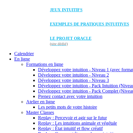
JEUX INTUITIFS
EXEMPLES DE PRATIQUES INTUITIVES
LE PROJET ORACLE
(site dédié)
Calendrier
En ligne
Formations en ligne
Développez votre intuition - Niveau 1 (avec forma
Développez votre intuition - Niveau 2
Développez votre intuition - Niveau 3
Développez votre intuition - Pack Intuition (Niveau
Développez votre intuition - Pack Complet (Niveau
Prenez contact avec votre intuition
Atelier en ligne
Les petits mots de votre histoire
Master Classes
Replay : Percevoir et agir sur le futur
Replay : Les intuitions animale et végétale
Replay : État intuitif et flow créatif