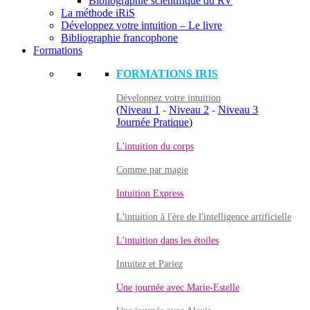
Bibliographie scientifique du RV
La méthode iRiS
Développez votre intuition – Le livre
Bibliographie francophone
Formations
FORMATIONS IRIS
Développez votre intuition
(
Niveau 1
-
Niveau 2
-
Niveau 3
Journée Pratique
)
L'intuition du corps
Comme par magie
Intuition Express
L'intuition à l'ère de l'intelligence artificielle
L'intuition dans les étoiles
Intuitez et Pariez
Une journée avec Marie-Estelle