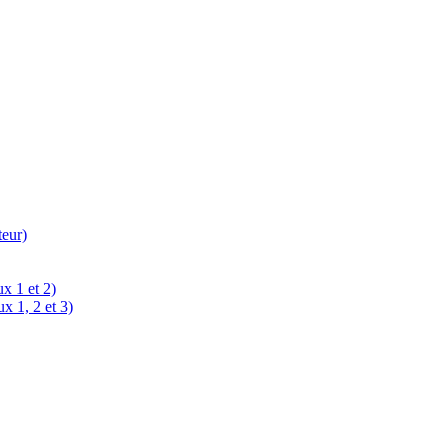
teur)
x 1 et 2)
x 1, 2 et 3)