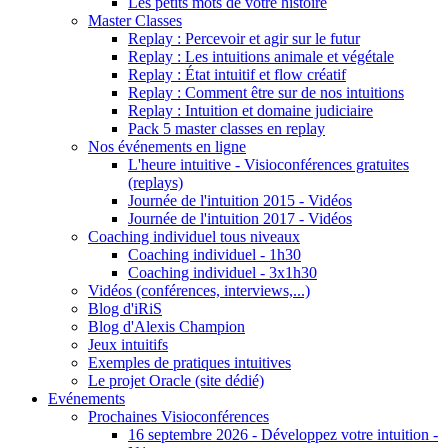
Les petits mots de votre histoire
Master Classes
Replay : Percevoir et agir sur le futur
Replay : Les intuitions animale et végétale
Replay : État intuitif et flow créatif
Replay : Comment être sur de nos intuitions
Replay : Intuition et domaine judiciaire
Pack 5 master classes en replay
Nos événements en ligne
L'heure intuitive - Visioconférences gratuites
(replays)
Journée de l'intuition 2015 - Vidéos
Journée de l'intuition 2017 - Vidéos
Coaching individuel tous niveaux
Coaching individuel - 1h30
Coaching individuel - 3x1h30
Vidéos (conférences, interviews,...)
Blog d'iRiS
Blog d'Alexis Champion
Jeux intuitifs
Exemples de pratiques intuitives
Le projet Oracle (site dédié)
Evénements
Prochaines Visioconférences
16 septembre 2026 - Développez votre intuition -