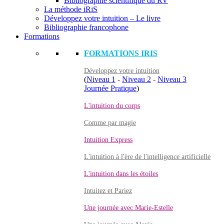
Bibliographie scientifique du RV
La méthode iRiS
Développez votre intuition – Le livre
Bibliographie francophone
Formations
FORMATIONS IRIS
Développez votre intuition
(
Niveau 1
-
Niveau 2
-
Niveau 3
Journée Pratique
)
L'intuition du corps
Comme par magie
Intuition Express
L'intuition à l'ère de l'intelligence artificielle
L'intuition dans les étoiles
Intuitez et Pariez
Une journée avec Marie-Estelle