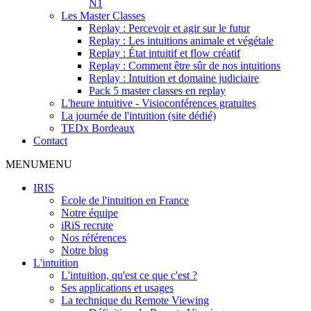
N1
Les Master Classes
Replay : Percevoir et agir sur le futur
Replay : Les intuitions animale et végétale
Replay : État intuitif et flow créatif
Replay : Comment être sûr de nos intuitions
Replay : Intuition et domaine judiciaire
Pack 5 master classes en replay
L'heure intuitive - Visioconférences gratuites
La journée de l'intuition (site dédié)
TEDx Bordeaux
Contact
MENU
MENU
IRIS
Ecole de l'intuition en France
Notre équipe
iRiS recrute
Nos références
Notre blog
L'intuition
L'intuition, qu'est ce que c'est ?
Ses applications et usages
La technique du Remote Viewing