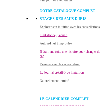
Une journée avec Alexis
NOTRE CATALOGUE COMPLET
STAGES DES AMIS D'IRIS
Explorer son intuition avec les constellations
C'est décidé, j'écris !
Aujourd'hui j'improvise !
Il était une fois, une histoire pour changer de
cap
Dessiner avec le cerveau droit
Le journal créatif© de l'intuition
Naturellement intuitif
LE CALENDRIER COMPLET