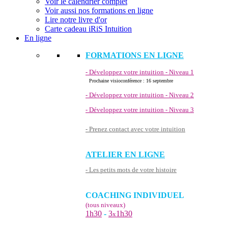
Voir le calendrier complet
Voir aussi nos formations en ligne
Lire notre livre d'or
Carte cadeau iRiS Intuition
En ligne
FORMATIONS EN LIGNE
- Développez votre intuition - Niveau 1
Prochaine visioconférence : 16 septembre
- Développez votre intuition - Niveau 2
- Développez votre intuition - Niveau 3
- Prenez contact avec votre intuition
ATELIER EN LIGNE
- Les petits mots de votre histoire
COACHING INDIVIDUEL
(tous niveaux)
1h30
-
3
1h30
x