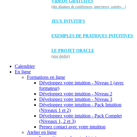
VIDÉOS GRATUITES
(des dizaines de conférences, interviews, soirées,...)
JEUX INTUITIFS
EXEMPLES DE PRATIQUES INTUITIVES
LE PROJET ORACLE
(site dédié)
Calendrier
En ligne
Formations en ligne
Développez votre intuition - Niveau 1 (avec
formateur)
Développez votre intuition - Niveau 2
Développez votre intuition - Niveau 3
Développez votre intuition - Pack Intuition
(Niveaux 1 et 2)
Développez votre intuition - Pack Complet
(Niveaux 1, 2 et 3)
Prenez contact avec votre intuition
Atelier en ligne