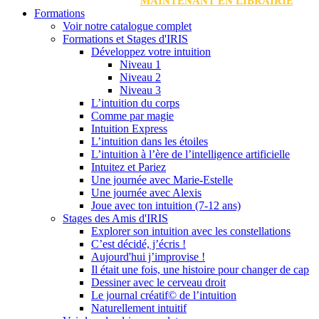
MAINTENANT EN LIBRAIRIE
Formations
Voir notre catalogue complet
Formations et Stages d'IRIS
Développez votre intuition
Niveau 1
Niveau 2
Niveau 3
L’intuition du corps
Comme par magie
Intuition Express
L’intuition dans les étoiles
L’intuition à l’ère de l’intelligence artificielle
Intuitez et Pariez
Une journée avec Marie-Estelle
Une journée avec Alexis
Joue avec ton intuition (7-12 ans)
Stages des Amis d'IRIS
Explorer son intuition avec les constellations
C’est décidé, j’écris !
Aujourd'hui j’improvise !
Il était une fois, une histoire pour changer de cap
Dessiner avec le cerveau droit
Le journal créatif© de l’intuition
Naturellement intuitif