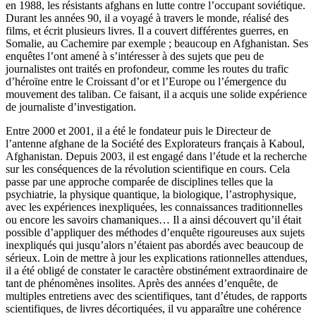
en 1988, les résistants afghans en lutte contre l’occupant soviétique.
Durant les années 90, il a voyagé à travers le monde, réalisé des
films, et écrit plusieurs livres. Il a couvert différentes guerres, en
Somalie, au Cachemire par exemple ; beaucoup en Afghanistan. Ses
enquêtes l’ont amené à s’intéresser à des sujets que peu de
journalistes ont traités en profondeur, comme les routes du trafic
d’héroïne entre le Croissant d’or et l’Europe ou l’émergence du
mouvement des taliban. Ce faisant, il a acquis une solide expérience
de journaliste d’investigation.
Entre 2000 et 2001, il a été le fondateur puis le Directeur de
l’antenne afghane de la Société des Explorateurs français à Kaboul,
Afghanistan. Depuis 2003, il est engagé dans l’étude et la recherche
sur les conséquences de la révolution scientifique en cours. Cela
passe par une approche comparée de disciplines telles que la
psychiatrie, la physique quantique, la biologique, l’astrophysique,
avec les expériences inexpliquées, les connaissances traditionnelles
ou encore les savoirs chamaniques… Il a ainsi découvert qu’il était
possible d’appliquer des méthodes d’enquête rigoureuses aux sujets
inexpliqués qui jusqu’alors n’étaient pas abordés avec beaucoup de
sérieux. Loin de mettre à jour les explications rationnelles attendues,
il a été obligé de constater le caractère obstinément extraordinaire de
tant de phénomènes insolites. Après des années d’enquête, de
multiples entretiens avec des scientifiques, tant d’études, de rapports
scientifiques, de livres décortiquées, il vu apparaître une cohérence