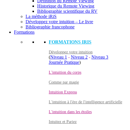
Définition du Remote Viewing
Historique du Remote Viewing
Bibliographie scientifique du RV
La méthode iRiS
Développez votre intuition – Le livre
Bibliographie francophone
Formations
FORMATIONS IRIS
Développez votre intuition
(
Niveau 1
-
Niveau 2
-
Niveau 3
Journée Pratique
)
L'intuition du corps
Comme par magie
Intuition Express
L'intuition à l'ère de l'intelligence artificielle
L'intuition dans les étoiles
Intuitez et Pariez