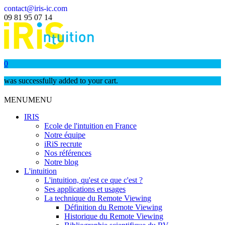
contact@iris-ic.com
09 81 95 07 14
0
was successfully added to your cart.
MENU
MENU
IRIS
Ecole de l'intuition en France
Notre équipe
iRiS recrute
Nos références
Notre blog
L'intuition
L'intuition, qu'est ce que c'est ?
Ses applications et usages
La technique du Remote Viewing
Définition du Remote Viewing
Historique du Remote Viewing