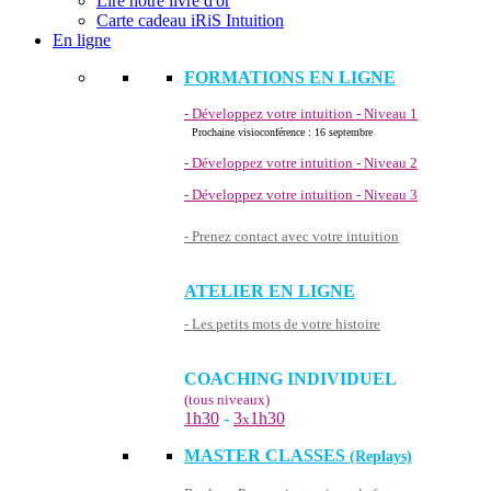
Lire notre livre d'or
Carte cadeau iRiS Intuition
En ligne
FORMATIONS EN LIGNE
- Développez votre intuition - Niveau 1
Prochaine visioconférence : 16 septembre
- Développez votre intuition - Niveau 2
- Développez votre intuition - Niveau 3
- Prenez contact avec votre intuition
ATELIER EN LIGNE
- Les petits mots de votre histoire
COACHING INDIVIDUEL
(tous niveaux)
1h30
-
3
1h30
x
MASTER CLASSES
(Replays)