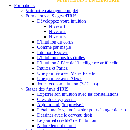
MAINTENANT EN LIBRAIRIE
Formations
Voir notre catalogue complet
Formations et Stages d'IRIS
Développez votre intuition
Niveau 1
Niveau 2
Niveau 3
L’intuition du corps
Comme par magie
Intuition Express
L’intuition dans les étoiles
L’intuition à l’ère de l’intelligence artificielle
Intuitez et Pariez
Une journée avec Marie-Estelle
Une journée avec Alexis
Joue avec ton intuition (7-12 ans)
Stages des Amis d'IRIS
Explorer son intuition avec les constellations
C’est décidé, j’écris !
Aujourd'hui j’improvise !
Il était une fois, une histoire pour changer de cap
Dessiner avec le cerveau droit
Le journal créatif© de l’intuition
Naturellement intuitif