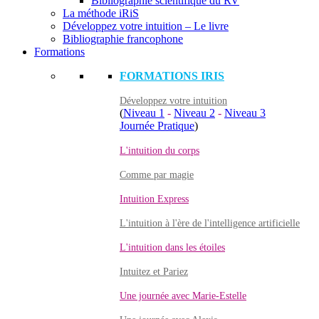
Bibliographie scientifique du RV
La méthode iRiS
Développez votre intuition – Le livre
Bibliographie francophone
Formations
FORMATIONS IRIS
Développez votre intuition
(
Niveau 1
-
Niveau 2
-
Niveau 3
Journée Pratique
)
L'intuition du corps
Comme par magie
Intuition Express
L'intuition à l'ère de l'intelligence artificielle
L'intuition dans les étoiles
Intuitez et Pariez
Une journée avec Marie-Estelle