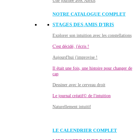
Une journée avec Alexis
NOTRE CATALOGUE COMPLET
STAGES DES AMIS D'IRIS
Explorer son intuition avec les constellations
C'est décidé, j'écris !
Aujourd'hui j'improvise !
Il était une fois, une histoire pour changer de
cap
Dessiner avec le cerveau droit
Le journal créatif© de l'intuition
Naturellement intuitif
LE CALENDRIER COMPLET