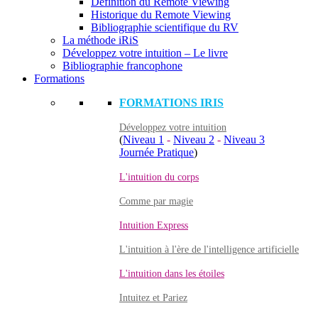
Définition du Remote Viewing
Historique du Remote Viewing
Bibliographie scientifique du RV
La méthode iRiS
Développez votre intuition – Le livre
Bibliographie francophone
Formations
FORMATIONS IRIS
Développez votre intuition
(
Niveau 1
-
Niveau 2
-
Niveau 3
Journée Pratique
)
L'intuition du corps
Comme par magie
Intuition Express
L'intuition à l'ère de l'intelligence artificielle
L'intuition dans les étoiles
Intuitez et Pariez