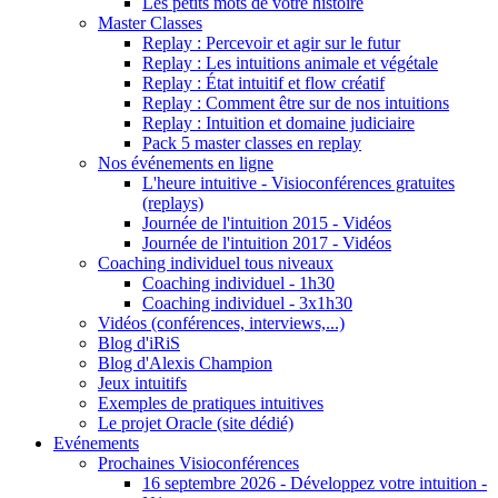
Les petits mots de votre histoire
Master Classes
Replay : Percevoir et agir sur le futur
Replay : Les intuitions animale et végétale
Replay : État intuitif et flow créatif
Replay : Comment être sur de nos intuitions
Replay : Intuition et domaine judiciaire
Pack 5 master classes en replay
Nos événements en ligne
L'heure intuitive - Visioconférences gratuites
(replays)
Journée de l'intuition 2015 - Vidéos
Journée de l'intuition 2017 - Vidéos
Coaching individuel tous niveaux
Coaching individuel - 1h30
Coaching individuel - 3x1h30
Vidéos (conférences, interviews,...)
Blog d'iRiS
Blog d'Alexis Champion
Jeux intuitifs
Exemples de pratiques intuitives
Le projet Oracle (site dédié)
Evénements
Prochaines Visioconférences
16 septembre 2026 - Développez votre intuition -