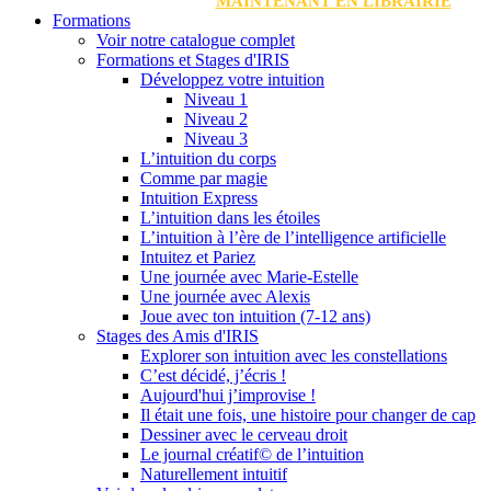
MAINTENANT EN LIBRAIRIE
Formations
Voir notre catalogue complet
Formations et Stages d'IRIS
Développez votre intuition
Niveau 1
Niveau 2
Niveau 3
L’intuition du corps
Comme par magie
Intuition Express
L’intuition dans les étoiles
L’intuition à l’ère de l’intelligence artificielle
Intuitez et Pariez
Une journée avec Marie-Estelle
Une journée avec Alexis
Joue avec ton intuition (7-12 ans)
Stages des Amis d'IRIS
Explorer son intuition avec les constellations
C’est décidé, j’écris !
Aujourd'hui j’improvise !
Il était une fois, une histoire pour changer de cap
Dessiner avec le cerveau droit
Le journal créatif© de l’intuition
Naturellement intuitif