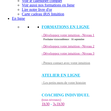
Voir le calendrier complet
Voir aussi nos formations en ligne
Lire notre livre d'or
Carte cadeau iRiS Intuition
En ligne
FORMATIONS EN LIGNE
- Développez votre intuition - Niveau 1
Prochaine visioconférence : 16 septembre
- Développez votre intuition - Niveau 2
- Développez votre intuition - Niveau 3
- Prenez contact avec votre intuition
ATELIER EN LIGNE
- Les petits mots de votre histoire
COACHING INDIVIDUEL
(tous niveaux)
1h30
-
3
1h30
x