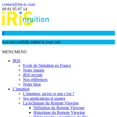
contact@iris-ic.com
09 81 95 07 14
0
was successfully added to your cart.
MENU
MENU
IRIS
Ecole de l'intuition en France
Notre équipe
iRiS recrute
Nos références
Notre blog
L'intuition
L'intuition, qu'est ce que c'est ?
Ses applications et usages
La technique du Remote Viewing
Définition du Remote Viewing
Historique du Remote Viewing