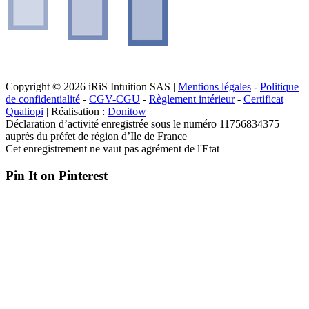
Copyright © 2026 iRiS Intuition SAS |
Mentions légales
-
Politique
de confidentialité
-
CGV-CGU
-
Règlement intérieur
-
Certificat
Qualiopi
| Réalisation :
Donitow
Déclaration d’activité enregistrée sous le numéro 11756834375
auprès du préfet de région d’Ile de France
Cet enregistrement ne vaut pas agrément de l'Etat
Pin It on Pinterest