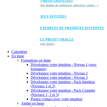
VIDÉOS GRATUITES
(des dizaines de conférences, interviews, soirées,...)
JEUX INTUITIFS
EXEMPLES DE PRATIQUES INTUITIVES
LE PROJET ORACLE
(site dédié)
Calendrier
En ligne
Formations en ligne
Développez votre intuition - Niveau 1 (avec
formateur)
Développez votre intuition - Niveau 2
Développez votre intuition - Niveau 3
Développez votre intuition - Pack Intuition
(Niveaux 1 et 2)
Développez votre intuition - Pack Complet
(Niveaux 1, 2 et 3)
Prenez contact avec votre intuition
Atelier en ligne