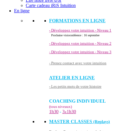
Lire notre livre d'or
Carte cadeau iRiS Intuition
En ligne
FORMATIONS EN LIGNE
- Développez votre intuition - Niveau 1
Prochaine visioconférence : 16 septembre
- Développez votre intuition - Niveau 2
- Développez votre intuition - Niveau 3
- Prenez contact avec votre intuition
ATELIER EN LIGNE
- Les petits mots de votre histoire
COACHING INDIVIDUEL
(tous niveaux)
1h30
-
3
1h30
x
MASTER CLASSES
(Replays)