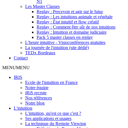
N1
Les Master Classes
Replay : Percevoir et agir sur le futur
Replay : Les intuitions animale et végétale
Replay : État intuitif et flow créatif
Replay : Comment être sûr de nos intuitions
Replay : Intuition et domaine judiciaire
Pack 5 master classes en replay
L'heure intuitive - Visioconférences gratuites
La journée de l'intuition (site dédié)
TEDx Bordeaux
Contact
MENU
MENU
IRIS
Ecole de l'intuition en France
Notre équipe
iRiS recrute
Nos références
Notre blog
L'intuition
L'intuition, qu'est ce que c'est ?
Ses applications et usages
La technique du Remote Viewing