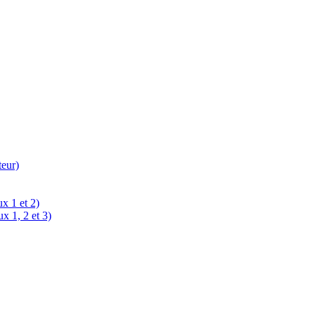
teur)
x 1 et 2)
x 1, 2 et 3)