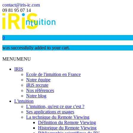
contact@iris-ic.com
09 81 95 07 14
0
was successfully added to your cart.
MENU
MENU
IRIS
Ecole de l'intuition en France
Notre équipe
iRiS recrute
Nos références
Notre blog
L'intuition
L'intuition, qu'est ce que c'est ?
Ses applications et usages
La technique du Remote Viewing
Définition du Remote Viewing
Historique du Remote Viewing