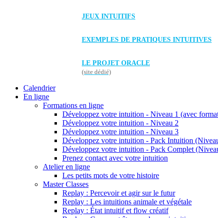
JEUX INTUITIFS
EXEMPLES DE PRATIQUES INTUITIVES
LE PROJET ORACLE
(site dédié)
Calendrier
En ligne
Formations en ligne
Développez votre intuition - Niveau 1 (avec forma
Développez votre intuition - Niveau 2
Développez votre intuition - Niveau 3
Développez votre intuition - Pack Intuition (Niveau
Développez votre intuition - Pack Complet (Niveau
Prenez contact avec votre intuition
Atelier en ligne
Les petits mots de votre histoire
Master Classes
Replay : Percevoir et agir sur le futur
Replay : Les intuitions animale et végétale
Replay : État intuitif et flow créatif