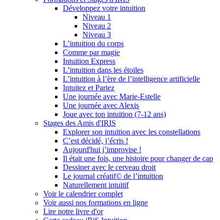
Développez votre intuition
Niveau 1
Niveau 2
Niveau 3
L’intuition du corps
Comme par magie
Intuition Express
L’intuition dans les étoiles
L’intuition à l’ère de l’intelligence artificielle
Intuitez et Pariez
Une journée avec Marie-Estelle
Une journée avec Alexis
Joue avec ton intuition (7-12 ans)
Stages des Amis d'IRIS
Explorer son intuition avec les constellations
C’est décidé, j’écris !
Aujourd'hui j’improvise !
Il était une fois, une histoire pour changer de cap
Dessiner avec le cerveau droit
Le journal créatif© de l’intuition
Naturellement intuitif
Voir le calendrier complet
Voir aussi nos formations en ligne
Lire notre livre d'or