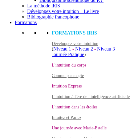
Bibliographie scientifique du RV
La méthode iRiS
Développez votre intuition – Le livre
Bibliographie francophone
Formations
FORMATIONS IRIS
Développez votre intuition
(
Niveau 1
-
Niveau 2
-
Niveau 3
Journée Pratique
)
L'intuition du corps
Comme par magie
Intuition Express
L'intuition à l'ère de l'intelligence artificielle
L'intuition dans les étoiles
Intuitez et Pariez
Une journée avec Marie-Estelle