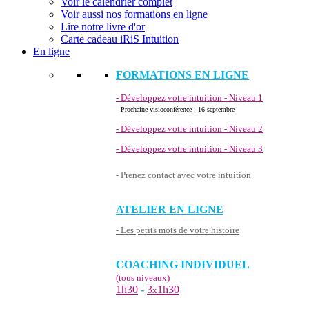
Voir le calendrier complet
Voir aussi nos formations en ligne
Lire notre livre d'or
Carte cadeau iRiS Intuition
En ligne
FORMATIONS EN LIGNE
- Développez votre intuition - Niveau 1
Prochaine visioconférence : 16 septembre
- Développez votre intuition - Niveau 2
- Développez votre intuition - Niveau 3
- Prenez contact avec votre intuition
ATELIER EN LIGNE
- Les petits mots de votre histoire
COACHING INDIVIDUEL
(tous niveaux)
1h30
-
3
1h30
x