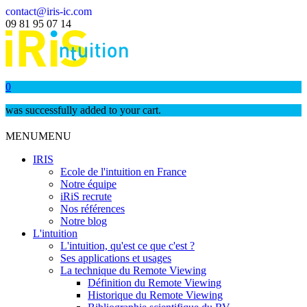
contact@iris-ic.com
09 81 95 07 14
0
was successfully added to your cart.
MENU
MENU
IRIS
Ecole de l'intuition en France
Notre équipe
iRiS recrute
Nos références
Notre blog
L'intuition
L'intuition, qu'est ce que c'est ?
Ses applications et usages
La technique du Remote Viewing
Définition du Remote Viewing
Historique du Remote Viewing