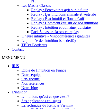
N1
Les Master Classes
Replay : Percevoir et agir sur le futur
Replay : Les intuitions animale et végétale
Replay : État intuitif et flow créatif
Replay : Comment être sûr de nos intuitions
Replay : Intuition et domaine judiciaire
Pack 5 master classes en replay
L'heure intuitive - Visioconférences gratuites
La journée de l'intuition (site dédié)
TEDx Bordeaux
Contact
MENU
MENU
IRIS
Ecole de l'intuition en France
Notre équipe
iRiS recrute
Nos références
Notre blog
L'intuition
L'intuition, qu'est ce que c'est ?
Ses applications et usages
La technique du Remote Viewing