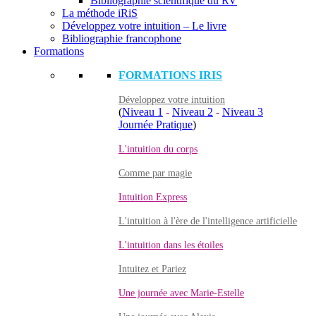
Bibliographie scientifique du RV
La méthode iRiS
Développez votre intuition – Le livre
Bibliographie francophone
Formations
FORMATIONS IRIS
Développez votre intuition
(
Niveau 1
-
Niveau 2
-
Niveau 3
Journée Pratique
)
L'intuition du corps
Comme par magie
Intuition Express
L'intuition à l'ère de l'intelligence artificielle
L'intuition dans les étoiles
Intuitez et Pariez
Une journée avec Marie-Estelle