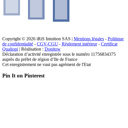
Copyright © 2026 iRiS Intuition SAS |
Mentions légales
-
Politique
de confidentialité
-
CGV-CGU
-
Règlement intérieur
-
Certificat
Qualiopi
| Réalisation :
Donitow
Déclaration d’activité enregistrée sous le numéro 11756834375
auprès du préfet de région d’Ile de France
Cet enregistrement ne vaut pas agrément de l'Etat
Pin It on Pinterest