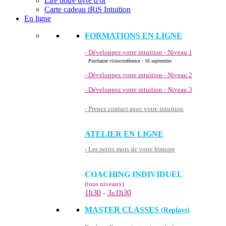
Lire notre livre d'or
Carte cadeau iRiS Intuition
En ligne
FORMATIONS EN LIGNE
- Développez votre intuition - Niveau 1
Prochaine visioconférence : 16 septembre
- Développez votre intuition - Niveau 2
- Développez votre intuition - Niveau 3
- Prenez contact avec votre intuition
ATELIER EN LIGNE
- Les petits mots de votre histoire
COACHING INDIVIDUEL
(tous niveaux)
1h30
-
3
1h30
x
MASTER CLASSES
(Replays)