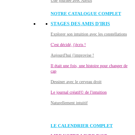
Une journée avec Alexis
NOTRE CATALOGUE COMPLET
STAGES DES AMIS D'IRIS
Explorer son intuition avec les constellations
C'est décidé, j'écris !
Aujourd'hui j'improvise !
Il était une fois, une histoire pour changer de
cap
Dessiner avec le cerveau droit
Le journal créatif© de l'intuition
Naturellement intuitif
LE CALENDRIER COMPLET