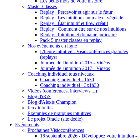
Les petits mots de votre histoire
Master Classes
Replay : Percevoir et agir sur le futur
Replay : Les intuitions animale et végétale
Replay : État intuitif et flow créatif
Replay : Comment être sur de nos intuitions
Replay : Intuition et domaine judiciaire
Pack 5 master classes en replay
Nos événements en ligne
L'heure intuitive - Visioconférences gratuites
(replays)
Journée de l'intuition 2015 - Vidéos
Journée de l'intuition 2017 - Vidéos
Coaching individuel tous niveaux
Coaching individuel - 1h30
Coaching individuel - 3x1h30
Vidéos (conférences, interviews,...)
Blog d'iRiS
Blog d'Alexis Champion
Jeux intuitifs
Exemples de pratiques intuitives
Le projet Oracle (site dédié)
Evénements
Prochaines Visioconférences
16 septembre 2026 - Développez votre intuition -