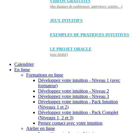
VIDÉOS GRATUITES
(des dizaines de conférences, interviews, soirées,...)
JEUX INTUITIFS
EXEMPLES DE PRATIQUES INTUITIVES
LE PROJET ORACLE
(site dédié)
Calendrier
En ligne
Formations en ligne
Développez votre intuition - Niveau 1 (avec
formateur)
Développez votre intuition - Niveau 2
Développez votre intuition - Niveau 3
Développez votre intuition - Pack Intuition
(Niveaux 1 et 2)
Développez votre intuition - Pack Complet
(Niveaux 1, 2 et 3)
Prenez contact avec votre intuition
Atelier en ligne