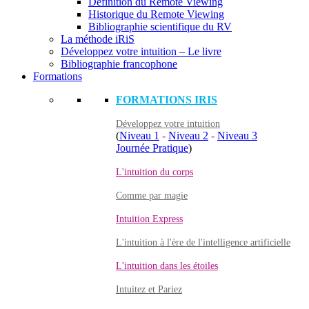
Définition du Remote Viewing
Historique du Remote Viewing
Bibliographie scientifique du RV
La méthode iRiS
Développez votre intuition – Le livre
Bibliographie francophone
Formations
FORMATIONS IRIS
Développez votre intuition
(
Niveau 1
-
Niveau 2
-
Niveau 3
Journée Pratique
)
L'intuition du corps
Comme par magie
Intuition Express
L'intuition à l'ère de l'intelligence artificielle
L'intuition dans les étoiles
Intuitez et Pariez