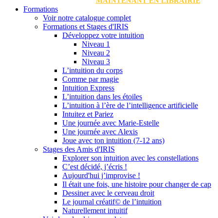
MAINTENANT EN LIBRAIRIE
Formations
Voir notre catalogue complet
Formations et Stages d'IRIS
Développez votre intuition
Niveau 1
Niveau 2
Niveau 3
L’intuition du corps
Comme par magie
Intuition Express
L’intuition dans les étoiles
L’intuition à l’ère de l’intelligence artificielle
Intuitez et Pariez
Une journée avec Marie-Estelle
Une journée avec Alexis
Joue avec ton intuition (7-12 ans)
Stages des Amis d'IRIS
Explorer son intuition avec les constellations
C’est décidé, j’écris !
Aujourd'hui j’improvise !
Il était une fois, une histoire pour changer de cap
Dessiner avec le cerveau droit
Le journal créatif© de l’intuition
Naturellement intuitif