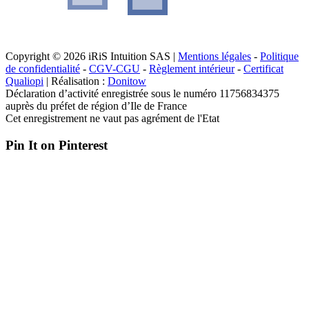
Copyright © 2026 iRiS Intuition SAS |
Mentions légales
-
Politique
de confidentialité
-
CGV-CGU
-
Règlement intérieur
-
Certificat
Qualiopi
| Réalisation :
Donitow
Déclaration d’activité enregistrée sous le numéro 11756834375
auprès du préfet de région d’Ile de France
Cet enregistrement ne vaut pas agrément de l'Etat
Pin It on Pinterest