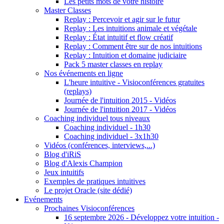
Les petits mots de votre histoire
Master Classes
Replay : Percevoir et agir sur le futur
Replay : Les intuitions animale et végétale
Replay : État intuitif et flow créatif
Replay : Comment être sur de nos intuitions
Replay : Intuition et domaine judiciaire
Pack 5 master classes en replay
Nos événements en ligne
L'heure intuitive - Visioconférences gratuites
(replays)
Journée de l'intuition 2015 - Vidéos
Journée de l'intuition 2017 - Vidéos
Coaching individuel tous niveaux
Coaching individuel - 1h30
Coaching individuel - 3x1h30
Vidéos (conférences, interviews,...)
Blog d'iRiS
Blog d'Alexis Champion
Jeux intuitifs
Exemples de pratiques intuitives
Le projet Oracle (site dédié)
Evénements
Prochaines Visioconférences
16 septembre 2026 - Développez votre intuition -