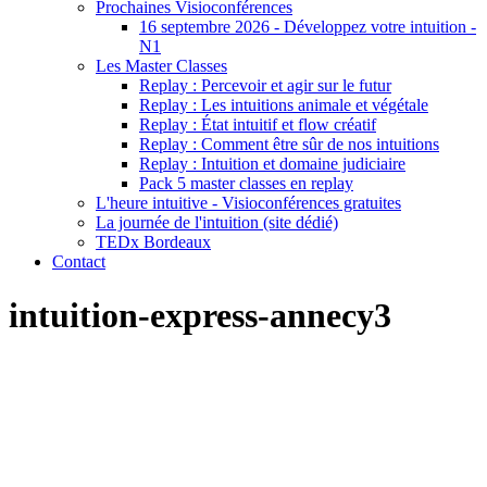
Prochaines Visioconférences
16 septembre 2026 - Développez votre intuition -
N1
Les Master Classes
Replay : Percevoir et agir sur le futur
Replay : Les intuitions animale et végétale
Replay : État intuitif et flow créatif
Replay : Comment être sûr de nos intuitions
Replay : Intuition et domaine judiciaire
Pack 5 master classes en replay
L'heure intuitive - Visioconférences gratuites
La journée de l'intuition (site dédié)
TEDx Bordeaux
Contact
intuition-express-annecy3