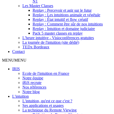
N1
Les Master Classes
Replay : Percevoir et agir sur le futur
Replay : Les intuitions animale et végétale
Replay : État intuitif et flow créatif
Replay : Comment être sûr de nos intuitions
Replay : Intuition et domaine judiciaire
Pack 5 master classes en replay
L'heure intuitive - Visioconférences gratuites
La journée de l'intuition (site dédié)
TEDx Bordeaux
Contact
MENU
MENU
IRIS
Ecole de l'intuition en France
Notre équipe
iRiS recrute
Nos références
Notre blog
L'intuition
L'intuition, qu'est ce que c'est ?
Ses applications et usages
La technique du Remote Viewing