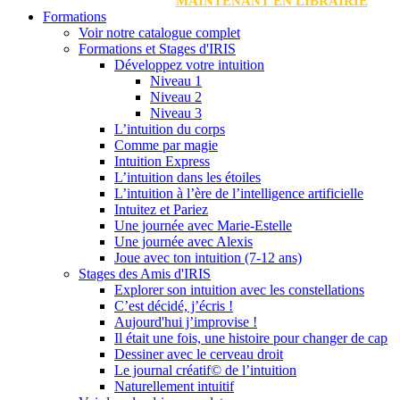
MAINTENANT EN LIBRAIRIE
Formations
Voir notre catalogue complet
Formations et Stages d'IRIS
Développez votre intuition
Niveau 1
Niveau 2
Niveau 3
L’intuition du corps
Comme par magie
Intuition Express
L’intuition dans les étoiles
L’intuition à l’ère de l’intelligence artificielle
Intuitez et Pariez
Une journée avec Marie-Estelle
Une journée avec Alexis
Joue avec ton intuition (7-12 ans)
Stages des Amis d'IRIS
Explorer son intuition avec les constellations
C’est décidé, j’écris !
Aujourd'hui j’improvise !
Il était une fois, une histoire pour changer de cap
Dessiner avec le cerveau droit
Le journal créatif© de l’intuition
Naturellement intuitif