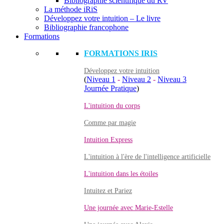
Bibliographie scientifique du RV
La méthode iRiS
Développez votre intuition – Le livre
Bibliographie francophone
Formations
FORMATIONS IRIS
Développez votre intuition
(
Niveau 1
-
Niveau 2
-
Niveau 3
Journée Pratique
)
L'intuition du corps
Comme par magie
Intuition Express
L'intuition à l'ère de l'intelligence artificielle
L'intuition dans les étoiles
Intuitez et Pariez
Une journée avec Marie-Estelle