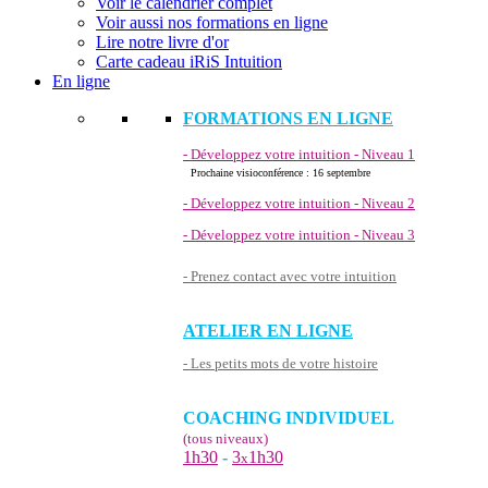
Voir le calendrier complet
Voir aussi nos formations en ligne
Lire notre livre d'or
Carte cadeau iRiS Intuition
En ligne
FORMATIONS EN LIGNE
- Développez votre intuition - Niveau 1
Prochaine visioconférence : 16 septembre
- Développez votre intuition - Niveau 2
- Développez votre intuition - Niveau 3
- Prenez contact avec votre intuition
ATELIER EN LIGNE
- Les petits mots de votre histoire
COACHING INDIVIDUEL
(tous niveaux)
1h30
-
3
1h30
x