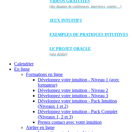
VIDÉOS GRATUITES
(des dizaines de conférences, interviews, soirées,...)
JEUX INTUITIFS
EXEMPLES DE PRATIQUES INTUITIVES
LE PROJET ORACLE
(site dédié)
Calendrier
En ligne
Formations en ligne
Développez votre intuition - Niveau 1 (avec
formateur)
Développez votre intuition - Niveau 2
Développez votre intuition - Niveau 3
Développez votre intuition - Pack Intuition
(Niveaux 1 et 2)
Développez votre intuition - Pack Complet
(Niveaux 1, 2 et 3)
Prenez contact avec votre intuition
Atelier en ligne