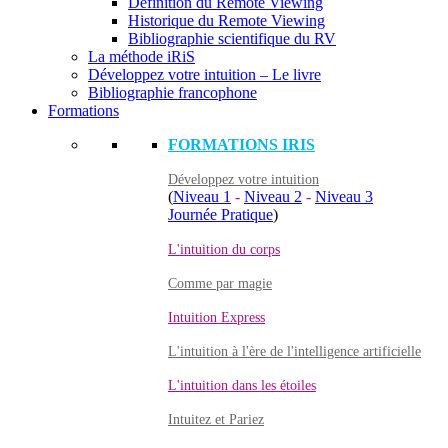
Définition du Remote Viewing
Historique du Remote Viewing
Bibliographie scientifique du RV
La méthode iRiS
Développez votre intuition – Le livre
Bibliographie francophone
Formations
FORMATIONS IRIS
Développez votre intuition
(
Niveau 1
-
Niveau 2
-
Niveau 3
Journée Pratique
)
L'intuition du corps
Comme par magie
Intuition Express
L'intuition à l'ère de l'intelligence artificielle
L'intuition dans les étoiles
Intuitez et Pariez