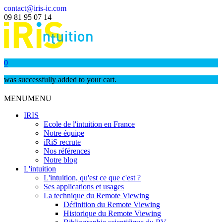
contact@iris-ic.com
09 81 95 07 14
0
was successfully added to your cart.
MENU
MENU
IRIS
Ecole de l'intuition en France
Notre équipe
iRiS recrute
Nos références
Notre blog
L'intuition
L'intuition, qu'est ce que c'est ?
Ses applications et usages
La technique du Remote Viewing
Définition du Remote Viewing
Historique du Remote Viewing