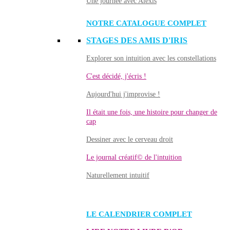
Une journée avec Alexis
NOTRE CATALOGUE COMPLET
STAGES DES AMIS D'IRIS
Explorer son intuition avec les constellations
C'est décidé, j'écris !
Aujourd'hui j'improvise !
Il était une fois, une histoire pour changer de
cap
Dessiner avec le cerveau droit
Le journal créatif© de l'intuition
Naturellement intuitif
LE CALENDRIER COMPLET