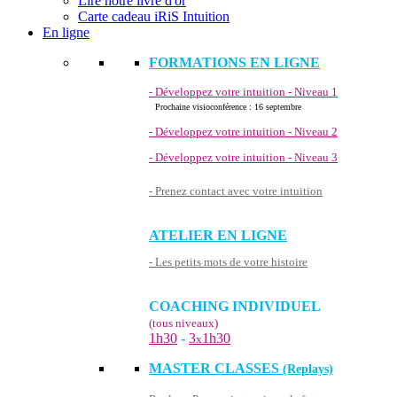
Lire notre livre d'or
Carte cadeau iRiS Intuition
En ligne
FORMATIONS EN LIGNE
- Développez votre intuition - Niveau 1
Prochaine visioconférence : 16 septembre
- Développez votre intuition - Niveau 2
- Développez votre intuition - Niveau 3
- Prenez contact avec votre intuition
ATELIER EN LIGNE
- Les petits mots de votre histoire
COACHING INDIVIDUEL
(tous niveaux)
1h30
-
3
1h30
x
MASTER CLASSES
(Replays)