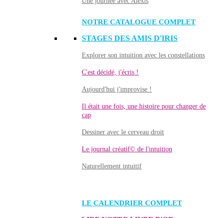
Une journée avec Alexis
NOTRE CATALOGUE COMPLET
STAGES DES AMIS D'IRIS
Explorer son intuition avec les constellations
C'est décidé, j'écris !
Aujourd'hui j'improvise !
Il était une fois, une histoire pour changer de
cap
Dessiner avec le cerveau droit
Le journal créatif© de l'intuition
Naturellement intuitif
LE CALENDRIER COMPLET