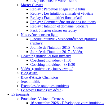
Les petits mots de votre histoire
Master Classes
Replay : Percevoir et agir sur le futur
Replay : Les intuitions animale et végétale
Replay : État intuitif et flow créatif
Replay : Comment être sur de nos intuitions
Replay : Intuition et domaine judiciaire
Pack 5 master classes en replay
Nos événements en ligne
L'heure intuitive - Visioconférences gratuites
(replays)
Journée de l'intuition 2015 - Vidéos
Journée de l'intuition 2017 - Vidéos
Coaching individuel tous niveaux
Coaching individuel - 1h30
Coaching individuel - 3x1h30
Vidéos (conférences, interviews,...)
Blog d'iRiS
Blog d'Alexis Champion
Jeux intuitifs
Exemples de pratiques intuitives
Le projet Oracle (site dédié)
Evénements
Prochaines Visioconférences
16 septembre 2026 - Développez votre intuition -