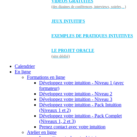
VIDÉOS GRATUITES
(des dizaines de conférences, interviews, soirées,...)
JEUX INTUITIFS
EXEMPLES DE PRATIQUES INTUITIVES
LE PROJET ORACLE
(site dédié)
Calendrier
En ligne
Formations en ligne
Développez votre intuition - Niveau 1 (avec
formateur)
Développez votre intuition - Niveau 2
Développez votre intuition - Niveau 3
Développez votre intuition - Pack Intuition
(Niveaux 1 et 2)
Développez votre intuition - Pack Complet
(Niveaux 1, 2 et 3)
Prenez contact avec votre intuition
Atelier en ligne