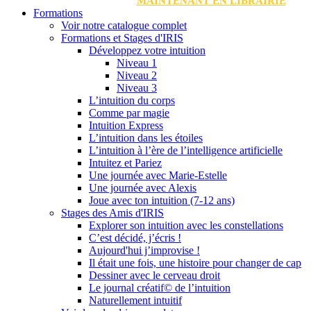
MAINTENANT EN LIBRAIRIE
Formations
Voir notre catalogue complet
Formations et Stages d'IRIS
Développez votre intuition
Niveau 1
Niveau 2
Niveau 3
L’intuition du corps
Comme par magie
Intuition Express
L’intuition dans les étoiles
L’intuition à l’ère de l’intelligence artificielle
Intuitez et Pariez
Une journée avec Marie-Estelle
Une journée avec Alexis
Joue avec ton intuition (7-12 ans)
Stages des Amis d'IRIS
Explorer son intuition avec les constellations
C’est décidé, j’écris !
Aujourd'hui j’improvise !
Il était une fois, une histoire pour changer de cap
Dessiner avec le cerveau droit
Le journal créatif© de l’intuition
Naturellement intuitif