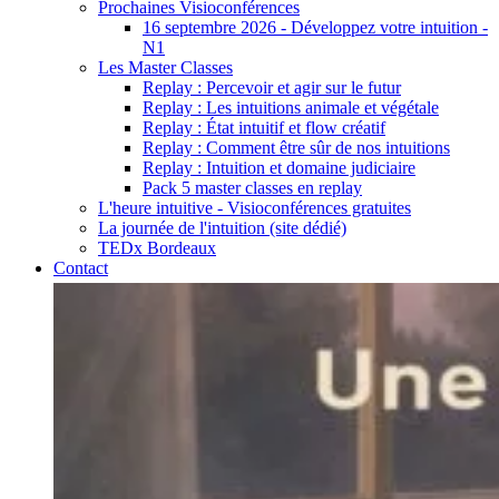
Prochaines Visioconférences
16 septembre 2026 - Développez votre intuition -
N1
Les Master Classes
Replay : Percevoir et agir sur le futur
Replay : Les intuitions animale et végétale
Replay : État intuitif et flow créatif
Replay : Comment être sûr de nos intuitions
Replay : Intuition et domaine judiciaire
Pack 5 master classes en replay
L'heure intuitive - Visioconférences gratuites
La journée de l'intuition (site dédié)
TEDx Bordeaux
Contact