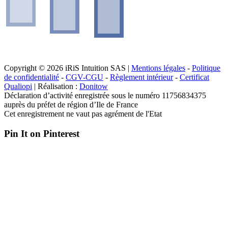
Copyright © 2026 iRiS Intuition SAS |
Mentions légales
-
Politique
de confidentialité
-
CGV-CGU
-
Règlement intérieur
-
Certificat
Qualiopi
| Réalisation :
Donitow
Déclaration d’activité enregistrée sous le numéro 11756834375
auprès du préfet de région d’Ile de France
Cet enregistrement ne vaut pas agrément de l'Etat
Pin It on Pinterest