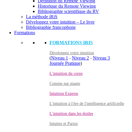
Définition du Remote Viewing
Historique du Remote Viewing
Bibliographie scientifique du RV
La méthode iRiS
Développez votre intuition – Le livre
Bibliographie francophone
Formations
FORMATIONS IRIS
Développez votre intuition
(
Niveau 1
-
Niveau 2
-
Niveau 3
Journée Pratique
)
L'intuition du corps
Comme par magie
Intuition Express
L'intuition à l'ère de l'intelligence artificielle
L'intuition dans les étoiles
Intuitez et Pariez