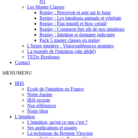
N1
Les Master Classes
Replay : Percevoir et agir sur le futur
Replay : Les intuitions animale et végétale
Replay : État intuitif et flow créatif
Replay : Comment être sûr de nos intuitions
Replay : Intuition et domaine judiciaire
Pack 5 master classes en replay
L'heure intuitive - Visioconférences gratuites
La journée de l'intuition (site dédié)
TEDx Bordeaux
Contact
MENU
MENU
IRIS
Ecole de l'intuition en France
Notre équipe
iRiS recrute
Nos références
Notre blog
L'intuition
L'intuition, qu'est ce que c'est ?
Ses applications et usages
La technique du Remote Viewing