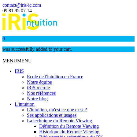
contact@iris-ic.com
09 81 95 07 14
0
was successfully added to your cart.
MENU
MENU
IRIS
Ecole de l'intuition en France
Notre équipe
iRiS recrute
Nos références
Notre blog
L'intuition
L'intuition, qu'est ce que c'est ?
Ses applications et usages
La technique du Remote Viewing
Définition du Remote Viewing
Historique du Remote Viewing