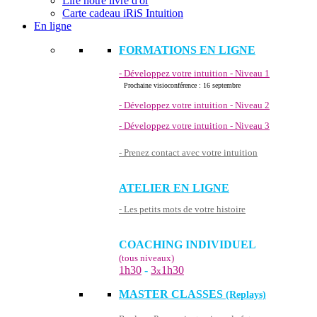
Lire notre livre d'or
Carte cadeau iRiS Intuition
En ligne
FORMATIONS EN LIGNE
- Développez votre intuition - Niveau 1
Prochaine visioconférence : 16 septembre
- Développez votre intuition - Niveau 2
- Développez votre intuition - Niveau 3
- Prenez contact avec votre intuition
ATELIER EN LIGNE
- Les petits mots de votre histoire
COACHING INDIVIDUEL
(tous niveaux)
1h30
-
3
1h30
x
MASTER CLASSES
(Replays)