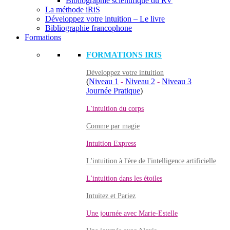
Bibliographie scientifique du RV
La méthode iRiS
Développez votre intuition – Le livre
Bibliographie francophone
Formations
FORMATIONS IRIS
Développez votre intuition
(
Niveau 1
-
Niveau 2
-
Niveau 3
Journée Pratique
)
L'intuition du corps
Comme par magie
Intuition Express
L'intuition à l'ère de l'intelligence artificielle
L'intuition dans les étoiles
Intuitez et Pariez
Une journée avec Marie-Estelle