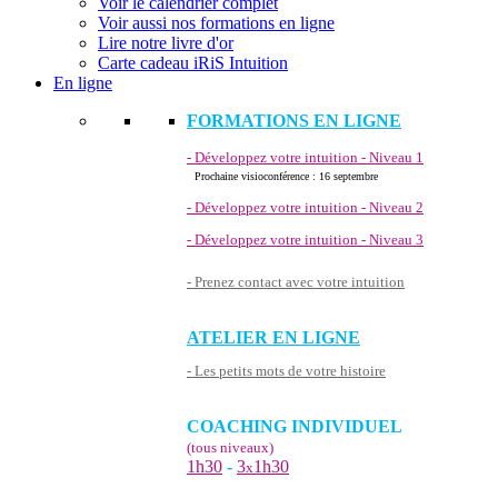
Voir le calendrier complet
Voir aussi nos formations en ligne
Lire notre livre d'or
Carte cadeau iRiS Intuition
En ligne
FORMATIONS EN LIGNE
- Développez votre intuition - Niveau 1
Prochaine visioconférence : 16 septembre
- Développez votre intuition - Niveau 2
- Développez votre intuition - Niveau 3
- Prenez contact avec votre intuition
ATELIER EN LIGNE
- Les petits mots de votre histoire
COACHING INDIVIDUEL
(tous niveaux)
1h30
-
3
1h30
x